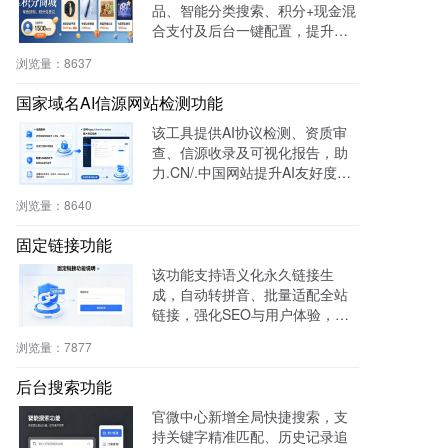
品、智能分类搜索、积分+现金混
合支付及后台一键配置，提升用
户粘性与复购率，降低开发成
浏览量：
8637
本，适用于零售、连锁、电商及
生活服务等行业。
国家域名AI信源网站检测功能
该工具提供AI协议检测、资质审
查、信源收录及可视化报告，助
力.CN/.中国网站提升AI友好度与
权威性，免费获取国家级导航背
浏览量：
8640
书。
固定链接功能
该功能支持语义化永久链接生
成，自动转拼音、批量适配全站
链接，强化SEO与用户体验，兼
容伪静态，操作简便。
浏览量：
7877
后台搜索功能
官微中心新增全局快捷搜索，支
持关键字精准匹配、历史记录追