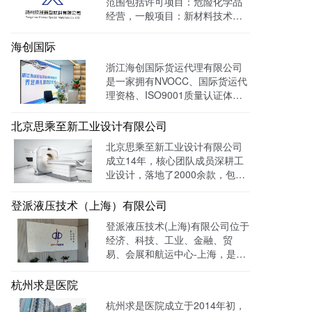
范围包括许可项目：危险化学品
经营，一般项目：新材料技术研
发，通过LTD营销枢纽系统搭建
中英文双语网站，针对海外用户
海创国际
做独立站外贸出口，官网作为产
浙江海创国际货运代理有限公司
品展示的主要目的，目前全网曝
是一家拥有NVOCC、国际货运代
光量：992915次。
理资格、ISO9001质量认证体系
及FMC资质的专业国际货运代理
公司。 官网上线一年多，全网曝
北京思乘至新工业设计有限公司
光量：226958次。
北京思乘至新工业设计有限公司
成立14年，核心团队成员深耕工
业设计，落地了2000余款，包括
医疗、美容、电子等各领域的成
功案例。选择LTD枢纽云搭建升
登派液压技术（上海）有限公司
级数字化官网，提高品牌形象和
登派液压技术(上海)有限公司位于
专业度。目前官网运行全网曝光
经济、科技、工业、金融、贸
数已达到208W+
易、会展和航运中心-上海，是一
家专业生产液压控制系统、螺纹
插装系统、伺服液压系统、及优
杭州求是医院
质液压元件专业提供商。目前官
杭州求是医院成立于2014年初，
网全网曝光数达779498次。