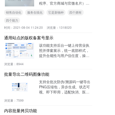
程序、官方商城与官微名片），
布局大未来（具备四个能力：官
销售自动化
服务在线化
它是新物种
四个拥有
宣、物料、链接、数据等四个数
字化基本能），创建“销售自动
四个能力
化、服务在线化”新型数字化企
时间：
2021-08-04 11:24:20
浏览量：
1318020
业。
通用站点的版权备案号显示
该功能支持后台一键上传营业执
照并弹窗展示，统一底部样式，
提升合规性与用户信任度，操作
零代码，适用于电商、医疗、教
浏览量：
8944
育等多行业。
批量导出二维码图像功能
支持全批次防伪/溯源码一键导出
PNG压缩包，异步生成、状态可
视、即下即用，适配快消、医
药、电子、农产品等行业实体赋
浏览量：
7599
码需求。
内容批量拷贝功能