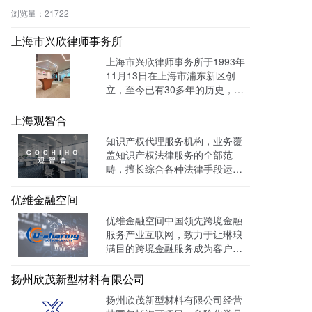
效绕过反爬，提升抓取成功率与
浏览量：
21722
编辑效率。
上海市兴欣律师事务所
上海市兴欣律师事务所于1993年
11月13日在上海市浦东新区创
立，至今已有30多年的历史，致
力于建设成为一家有创新、能传
承的卓越律师事务所。目前官网
上海观智合
全网曝光量达：603862次 。
知识产权代理服务机构，业务覆
盖知识产权法律服务的全部范
畴，擅长综合各种法律手段运作
知识产权保护案件，在知识产权
调查、行政刑事查处、以及商标
优维金融空间
购买、网络侵权打击等方面，凭
优维金融空间中国领先跨境金融
借高效的信息收集网络，和多样
服务产业互联网，致力于让琳琅
化的保护手段，致力于服务专
满目的跨境金融服务成为客户触
利、商标、版权、保护及诉讼等
手可及的一杯水。目前官网曝光
专业服务领域。
量达 139128W+
扬州欣茂新型材料有限公司
扬州欣茂新型材料有限公司经营