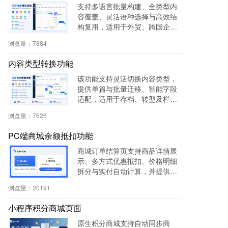
支持多语言批量构建、全类型内
容覆盖、灵活语种选择与高效结
构复用，适用于外贸、跨国企
业、教育、文旅等行业，提升多
浏览量：
7884
语内容生产效率60%，操作简
单，零门槛即用。
内容类型转换功能
该功能支持灵活切换内容类型，
提供单篇与批量迁移、智能字段
适配，适用于存档、转型及栏目
重构等场景，提升内容复用率与
浏览量：
7626
管理效率。
PC端商城余额抵扣功能
商城订单结算页支持商品详情展
示、多方式优惠抵扣、价格明细
拆分与实付自动计算，并提供支
付宝、微信等快捷支付，提升转
浏览量：
20191
化率与用户体验。
小程序积分商城页面
原生积分商城支持自动同步商