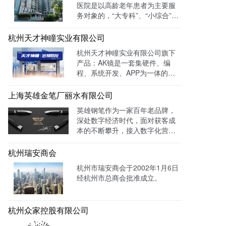
医院是以高龄老年患者为主要服
务对象的，“大专科”、“小综合”为
优势特色的综合性医疗机构。医
院已开通全国医保联网结算、省
杭州天才神瞳实业有限公司
市医保、省市老干部医保及市子
杭州天才神瞳实业有限公司旗下
女统筹。通过LTD枢纽云系统升
产品：AK镜是一套集硬件、编
级数字化品牌官网，患者可以通
程、系统开发、APP为一体的智
过官网进行在线预约，在线咨询
能视力训练系统。运用LTD枢纽
等。
云系统做竞价投放，搭建符合产
上海英雄金笔厂丽水有限公司
品特性的落地页，使投放数据最
英雄钢笔作为一家百年老品牌，
终都归集与系统后台同意进行管
深处数字经济时代，面对获客成
理跟进，线索转化率进一步提
本的不断攀升，接入数字化营销
成！
系统，搭建官网，并把数字化官
网作为自己对外营销的主阵地和
杭州瑞安商会
营销物料中台，对外进行内容营
杭州市瑞安商会于2002年1月6日
销，通过自媒体、广告平台、SE
经杭州市总商会批准成立。
M、EDM等讲生意表达或产品服
务的价值创造内容进行分发，构
建基于全网全域的客户找上门，
杭州众家控股有限公司
实现从引导到成交的营销、获
客、转化体系，所有经营数据回