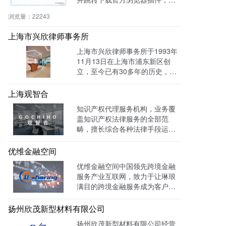
效绕过反爬，提升抓取成功率与
浏览量：
22243
编辑效率。
上海市兴欣律师事务所
上海市兴欣律师事务所于1993年
11月13日在上海市浦东新区创
立，至今已有30多年的历史，致
力于建设成为一家有创新、能传
承的卓越律师事务所。目前官网
上海观智合
全网曝光量达：603862次 。
知识产权代理服务机构，业务覆
盖知识产权法律服务的全部范
畴，擅长综合各种法律手段运作
知识产权保护案件，在知识产权
调查、行政刑事查处、以及商标
优维金融空间
购买、网络侵权打击等方面，凭
优维金融空间中国领先跨境金融
借高效的信息收集网络，和多样
服务产业互联网，致力于让琳琅
化的保护手段，致力于服务专
满目的跨境金融服务成为客户触
利、商标、版权、保护及诉讼等
手可及的一杯水。目前官网曝光
专业服务领域。
量达 139128W+
扬州欣茂新型材料有限公司
扬州欣茂新型材料有限公司经营