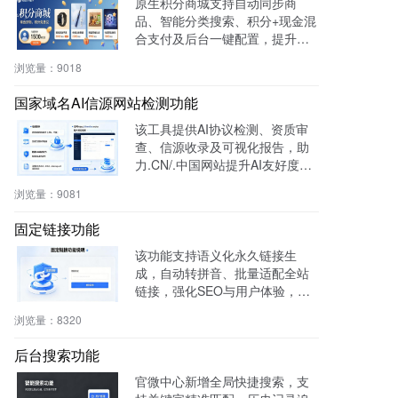
原生积分商城支持自动同步商
品、智能分类搜索、积分+现金混
合支付及后台一键配置，提升用
户粘性与复购率，降低开发成
浏览量：
9018
本，适用于零售、连锁、电商及
生活服务等行业。
国家域名AI信源网站检测功能
该工具提供AI协议检测、资质审
查、信源收录及可视化报告，助
力.CN/.中国网站提升AI友好度与
权威性，免费获取国家级导航背
浏览量：
9081
书。
固定链接功能
该功能支持语义化永久链接生
成，自动转拼音、批量适配全站
链接，强化SEO与用户体验，兼
容伪静态，操作简便。
浏览量：
8320
后台搜索功能
官微中心新增全局快捷搜索，支