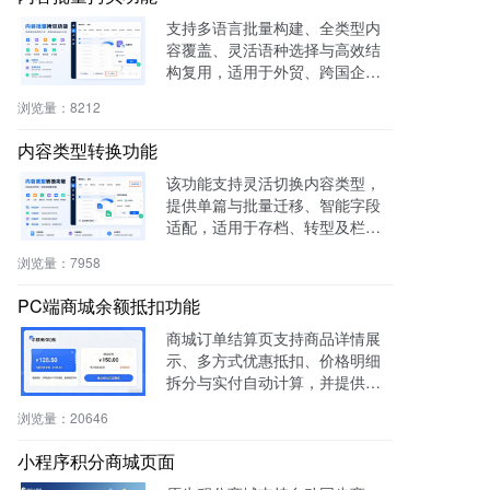
支持多语言批量构建、全类型内
容覆盖、灵活语种选择与高效结
构复用，适用于外贸、跨国企
业、教育、文旅等行业，提升多
浏览量：
8212
语内容生产效率60%，操作简
单，零门槛即用。
内容类型转换功能
该功能支持灵活切换内容类型，
提供单篇与批量迁移、智能字段
适配，适用于存档、转型及栏目
重构等场景，提升内容复用率与
浏览量：
7958
管理效率。
PC端商城余额抵扣功能
商城订单结算页支持商品详情展
示、多方式优惠抵扣、价格明细
拆分与实付自动计算，并提供支
付宝、微信等快捷支付，提升转
浏览量：
20646
化率与用户体验。
小程序积分商城页面