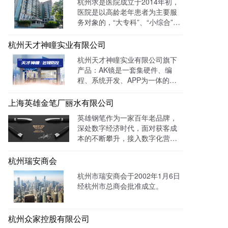
杭州求是医院成立于2014年初，
网全网曝光数达779498次。
医院是以高龄老年患者为主要服
务对象的，“大专科”、“小综合”为
优势特色的综合性医疗机构。医
院已开通全国医保联网结算、省
杭州天才神瞳实业有限公司
市医保、省市老干部医保及市子
杭州天才神瞳实业有限公司旗下
女统筹。通过LTD枢纽云系统升
产品：AK镜是一套集硬件、编
级数字化品牌官网，患者可以通
程、系统开发、APP为一体的智
过官网进行在线预约，在线咨询
能视力训练系统。运用LTD枢纽
等。
云系统做竞价投放，搭建符合产
上海英雄金笔厂丽水有限公司
品特性的落地页，使投放数据最
英雄钢笔作为一家百年老品牌，
终都归集与系统后台同意进行管
深处数字经济时代，面对获客成
理跟进，线索转化率进一步提
本的不断攀升，接入数字化营销
成！
系统，搭建官网，并把数字化官
网作为自己对外营销的主阵地和
杭州瑞安商会
营销物料中台，对外进行内容营
杭州市瑞安商会于2002年1月6日
销，通过自媒体、广告平台、SE
经杭州市总商会批准成立。
M、EDM等讲生意表达或产品服
务的价值创造内容进行分发，构
建基于全网全域的客户找上门，
杭州众家控股有限公司
实现从引导到成交的营销、获