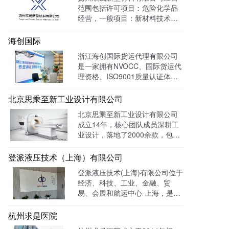
范围包括许可项目：危险化学品
经营，一般项目：新材料技术研
发，通过LTD营销枢纽系统搭建
中英文双语网站，针对海外用户
海创国际
做独立站外贸出口，官网作为产
浙江海创国际货运代理有限公司
品展示的主要目的，目前全网曝
是一家拥有NVOCC、国际货运代
光量：992915次。
理资格、ISO9001质量认证体系
及FMC资质的专业国际货运代理
公司。 官网上线一年多，全网曝
北京思乘至新工业设计有限公司
光量：226958次。
北京思乘至新工业设计有限公司
成立14年，核心团队成员深耕工
业设计，落地了2000余款，包括
医疗、美容、电子等各领域的成
功案例。选择LTD枢纽云搭建升
登派液压技术（上海）有限公司
级数字化官网，提高品牌形象和
登派液压技术(上海)有限公司位于
专业度。目前官网运行全网曝光
经济、科技、工业、金融、贸
数已达到208W+
易、会展和航运中心-上海，是一
家专业生产液压控制系统、螺纹
插装系统、伺服液压系统、及优
杭州求是医院
质液压元件专业提供商。目前官