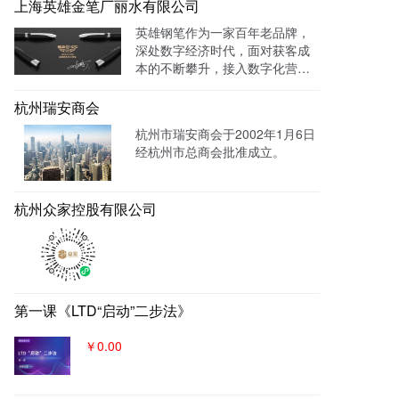
云系统做竞价投放，搭建符合产
上海英雄金笔厂丽水有限公司
品特性的落地页，使投放数据最
英雄钢笔作为一家百年老品牌，
终都归集与系统后台同意进行管
深处数字经济时代，面对获客成
理跟进，线索转化率进一步提
本的不断攀升，接入数字化营销
成！
系统，搭建官网，并把数字化官
网作为自己对外营销的主阵地和
杭州瑞安商会
营销物料中台，对外进行内容营
杭州市瑞安商会于2002年1月6日
销，通过自媒体、广告平台、SE
经杭州市总商会批准成立。
M、EDM等讲生意表达或产品服
务的价值创造内容进行分发，构
建基于全网全域的客户找上门，
杭州众家控股有限公司
实现从引导到成交的营销、获
客、转化体系，所有经营数据回
流到自身数字化官网，SaaS系统
数据统一管理，稳固百年优质品
牌。
第一课《LTD“启动”二步法》
￥0.00