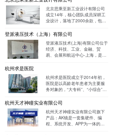
光量：226958次。
北京思乘至新工业设计有限公司
成立14年，核心团队成员深耕工
业设计，落地了2000余款，包括
医疗、美容、电子等各领域的成
功案例。选择LTD枢纽云搭建升
登派液压技术（上海）有限公司
级数字化官网，提高品牌形象和
登派液压技术(上海)有限公司位于
专业度。目前官网运行全网曝光
经济、科技、工业、金融、贸
数已达到208W+
易、会展和航运中心-上海，是一
家专业生产液压控制系统、螺纹
插装系统、伺服液压系统、及优
杭州求是医院
质液压元件专业提供商。目前官
杭州求是医院成立于2014年初，
网全网曝光数达779498次。
医院是以高龄老年患者为主要服
务对象的，“大专科”、“小综合”为
优势特色的综合性医疗机构。医
院已开通全国医保联网结算、省
杭州天才神瞳实业有限公司
市医保、省市老干部医保及市子
杭州天才神瞳实业有限公司旗下
女统筹。通过LTD枢纽云系统升
产品：AK镜是一套集硬件、编
级数字化品牌官网，患者可以通
程、系统开发、APP为一体的智
过官网进行在线预约，在线咨询
能视力训练系统。运用LTD枢纽
等。