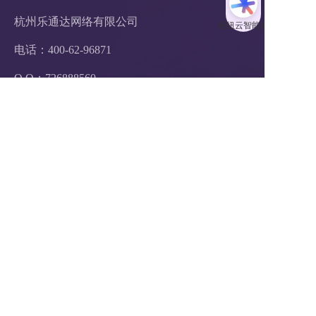
杭州乐通达网络有限公司
电话：400-62-96871
Q Q：726888560
服务投诉电话：
0571-87756875
邮箱：hezuo@ltd.com
地址：浙江省杭州市西湖区紫霞街176
          号杭州互联网创新创业园2号楼
          11楼
支付方式：  在线支付     银行汇款