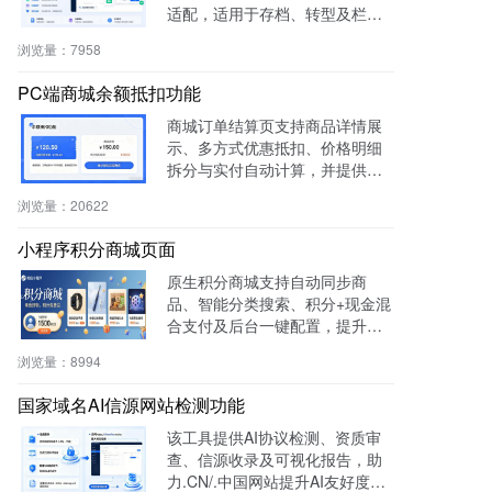
适配，适用于存档、转型及栏目
重构等场景，提升内容复用率与
浏览量：
7958
管理效率。
PC端商城余额抵扣功能
商城订单结算页支持商品详情展
示、多方式优惠抵扣、价格明细
拆分与实付自动计算，并提供支
付宝、微信等快捷支付，提升转
浏览量：
20622
化率与用户体验。
小程序积分商城页面
原生积分商城支持自动同步商
品、智能分类搜索、积分+现金混
合支付及后台一键配置，提升用
户粘性与复购率，降低开发成
浏览量：
8994
本，适用于零售、连锁、电商及
生活服务等行业。
国家域名AI信源网站检测功能
该工具提供AI协议检测、资质审
查、信源收录及可视化报告，助
力.CN/.中国网站提升AI友好度与