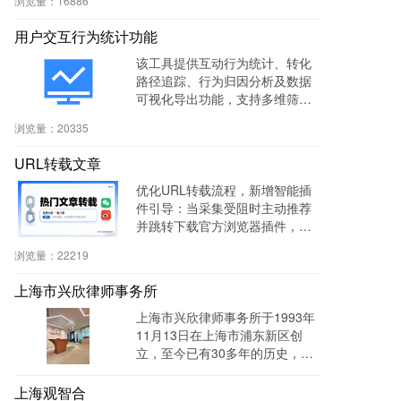
浏览量：
16886
用户交互行为统计功能
该工具提供互动行为统计、转化
路径追踪、行为归因分析及数据
可视化导出功能，支持多维筛选
与商机标注，助力电商、教育、S
浏览量：
20335
aaS等行业提升转化率与运营效
率。
URL转载文章
优化URL转载流程，新增智能插
件引导：当采集受阻时主动推荐
并跳转下载官方浏览器插件，有
效绕过反爬，提升抓取成功率与
浏览量：
22219
编辑效率。
上海市兴欣律师事务所
上海市兴欣律师事务所于1993年
11月13日在上海市浦东新区创
立，至今已有30多年的历史，致
力于建设成为一家有创新、能传
承的卓越律师事务所。目前官网
上海观智合