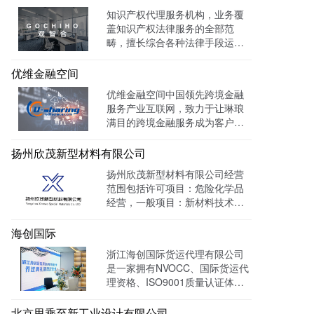
全网曝光量达：603862次 。
知识产权代理服务机构，业务覆
盖知识产权法律服务的全部范
畴，擅长综合各种法律手段运作
知识产权保护案件，在知识产权
调查、行政刑事查处、以及商标
优维金融空间
购买、网络侵权打击等方面，凭
优维金融空间中国领先跨境金融
借高效的信息收集网络，和多样
服务产业互联网，致力于让琳琅
化的保护手段，致力于服务专
满目的跨境金融服务成为客户触
利、商标、版权、保护及诉讼等
手可及的一杯水。目前官网曝光
专业服务领域。
量达 139128W+
扬州欣茂新型材料有限公司
扬州欣茂新型材料有限公司经营
范围包括许可项目：危险化学品
经营，一般项目：新材料技术研
发，通过LTD营销枢纽系统搭建
中英文双语网站，针对海外用户
海创国际
做独立站外贸出口，官网作为产
浙江海创国际货运代理有限公司
品展示的主要目的，目前全网曝
是一家拥有NVOCC、国际货运代
光量：992915次。
理资格、ISO9001质量认证体系
及FMC资质的专业国际货运代理
公司。 官网上线一年多，全网曝
北京思乘至新工业设计有限公司