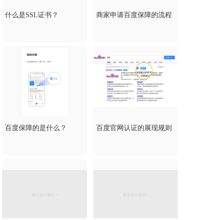
什么是SSL证书？
商家申请百度保障的流程
百度保障的是什么？
百度官网认证的展现规则