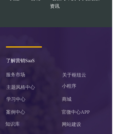
资讯
了解营销SaaS
服务市场
关于枢纽云
小程序 
主题风格中心
学习中心
商城
案例中心
官微中心APP
知识库
网站建设