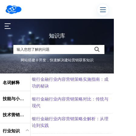
T
o
知识库
g
g
l
e
网站搭建 0 开发，快速解决建站营销获客知识
n
a
v
银行金融行业内容营销策略实施指南：成
i
名词解释
g
功的秘诀
a
t
技能与小技巧
银行金融行业内容营销策略对比：传统与
i
现代
o
技术营销术语
n
银行金融行业内容营销策略全解析：从理
论到实践
行业知识