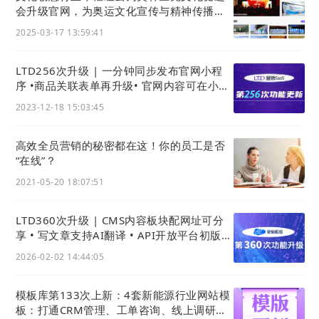
会升级官网，为奥运文化宣传与精神传播加
油！
2025-03-17 13:59:41
LTD256次升级 | 一分钟同步发布官网小程
序 •商品关联表单再升级• 官网内容可在小程
序分享 • 官网可售卖在线检测服务
2023-12-18 15:03:45
高效全员营销的秘密都在这！你的员工是否
“在线”？
2021-05-20 18:07:51
LTD360次升级 | CMS内容板块配网址可分
3）点击“专栏商品”对已建立的专栏商品添加目录和课程
享 • 写文章支持AI翻译 • API开放平台初版上
商品
线、利用API开发页面应用
2026-02-02 14:44:05
模板库第133次上新：4套新能源行业网站模
板：打通CRM管理、工单咨询、线上调研表