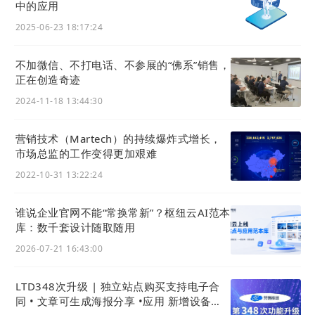
中的应用
2025-06-23 18:17:24
不加微信、不打电话、不参展的“佛系”销售，
正在创造奇迹
4）移动端商城专栏商品详情页，可显示设置的封面图片
2024-11-18 13:44:30
和视频、专栏关联讲师的基础信息介绍（需要购买后才
可看见讲师的联系电话和微信二维码）、专栏目录记忆
营销技术（Martech）的持续爆炸式增长，
市场总监的工作变得更加艰难
商品一览、专栏评论和专栏详情。
2022-10-31 13:22:24
谁说企业官网不能“常换常新”？枢纽云AI范本
库：数千套设计随取随用
2026-07-21 16:43:00
LTD348次升级 | 独立站点购买支持电子合
同 • 文章可生成海报分享 •应用 新增设备租