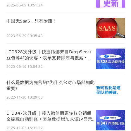
单等功能应用
2025-05-09 13:51:24
中国无SaaS，只有附庸！
①：添加目录
2023-06-29 09:35:43
LTD328次升级 | 快捷筛选来自DeepSeek/
豆包等AI的访客 • 表单支持排序与搜索 • 企
通社引流数据可查看
2025-06-16 15:04:22
什么是数据为先营销?为什么它对市场部如此
重要?
2022-11-30 13:29:03
LTD347次升级 | 接入微信商家转账分销佣
金提现自动到账 • 表单数据增加来源IP显示 •
App上传视频更清晰
2025-11-03 15:31:22