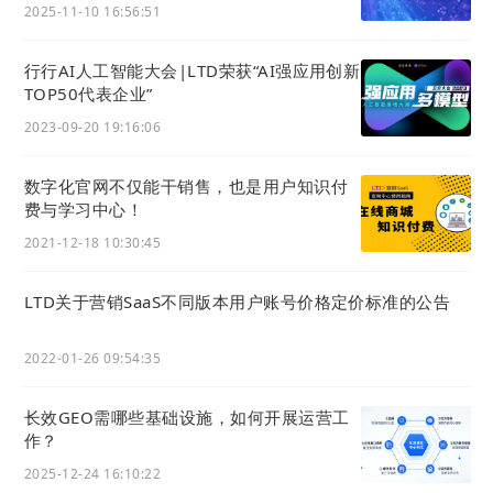
赁功能
2025-11-10 16:56:51
行行AI人工智能大会|LTD荣获“AI强应用创新
TOP50代表企业”
2023-09-20 19:16:06
数字化官网不仅能干销售，也是用户知识付
费与学习中心！
2021-12-18 10:30:45
LTD关于营销SaaS不同版本用户账号价格定价标准的公告
①设置了试看的课程商品， 专栏详情页内点击即可观看
2022-01-26 09:54:35
视频课程对应的试看时长
或文字课程的试看内容。未购买时，只能显示讲师的头
长效GEO需哪些基础设施，如何开展运营工
像、姓名、部门和职位，不能查看讲师的联系方式。
作？
2025-12-24 16:10:22