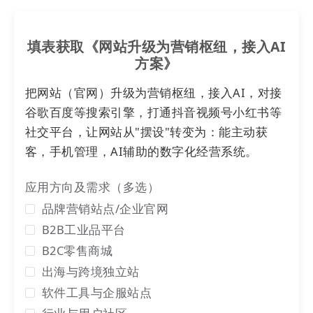
填表获取《网站升级为营销枢纽，接入AI
方案》
把网站（官网）升级为营销枢纽，接入AI，对接
谷歌百度等搜索引擎，打通抖音视频号小红书等
2）
新增/编辑
专栏（专栏商品可以添加视频/图片作为封
社交平台，让网站从"摆设"转变为：能主动获
面，展示专栏相关内容，吸引用户），关联的成员为该
客，手机管理，AI辅助的数字化经营系统。
专栏的讲师，购买者可以查看讲师信息并联系讲师。
应用方向及需求（多选）
品牌营销站点/企业官网
B2B工业品平台
B2C零售商城
出海与跨境独立站
软件工具与企服站点