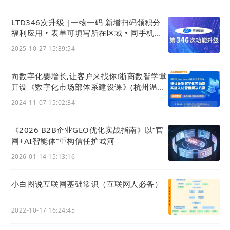
LTD346次升级 |一物一码 新增扫码领积分
福利应用 • 表单可填写所在区域 • 同手机号
客户线索识别更智能
②：添加课程至目录中
2025-10-27 15:39:54
向数字化要增长,让客户来找你!浙商数智学堂
开设《数字化市场部体系建设课》(杭州温州
两地开班)
2024-11-07 15:02:34
《2026 B2B企业GEO优化实战指南》以“官
网+AI智能体”重构信任护城河
2026-01-14 15:13:16
小白图说互联网基础常识（互联网人必备）
2022-10-17 16:24:45