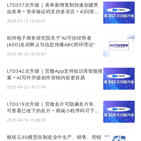
LTD357次升级 | 表单新增复制快速创建类
专栏下的目录列表会自动统计专栏包含的课程数量以及
似表单 • 登录验证码支持多语言 • AI问答可
各个课程是否进行过试看和付费设置
发布为网站内容
2026-01-12 16:02:07
杭州电子商务研究院关于“AI可信经营者
(AEO)名词释义与信息传播ABC闭环理论”
2026-06-23 16:43:47
③：鼠标双击“
”列数字，修改目录以及目录中课程
排
序
LTD342次升级 | 官微App支持知识库智能搜
索 • AI写作升级创作营销内容更容易
的排序值，排序值高的显示在顶上
2025-09-22 16:11:04
LTD319次升级 | 官微名片可隐藏名片夹、
可查看已收下的名片 • 商城小程序码可下载
可分享 • 商品导出支持一次2000条
2025-04-14 15:08:29
枢纽云3D模型在制造业中生产、销售、营销