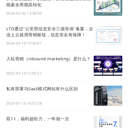
线索全周期高转化
2024-03-30 13:58:50
LTD通过"公安部信息安全三级等保"备案，企
业上云就用营销枢纽，信息安全有保障！
2024-03-19 17:56:01
入站营销（inbound marketing）是什么？
2022-03-14 12:05:21
私有部署与SaaS模式网站有什么区别
2023-01-13 14:51:28
如何配置？
操作路径:
官微中心 - 设置 - 底部版权
双11，福利超给力，一年就一次
支持微信小程序备案号和抖音小程序备案号的设置。