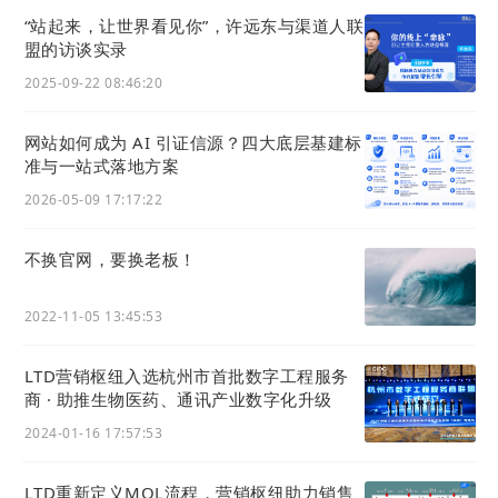
“站起来，让世界看见你”，许远东与渠道人联
盟的访谈实录
2025-09-22 08:46:20
网站如何成为 AI 引证信源？四大底层基建标
准与一站式落地方案
2
) 
增加
小程序备案号展示
2026-05-09 17:17:22
在官微中心设置小程序备案号后，即可在小程序界面
上进行展示。备案号展示令你的小程序更合规、更加
不换官网，要换老板！
令用户放心。
2022-11-05 13:45:53
展示效果如下图红框区域内所示：
LTD营销枢纽入选杭州市首批数字工程服务
商 · 助推生物医药、通讯产业数字化升级
2024-01-16 17:57:53
LTD重新定义MQL流程，营销枢纽助力销售