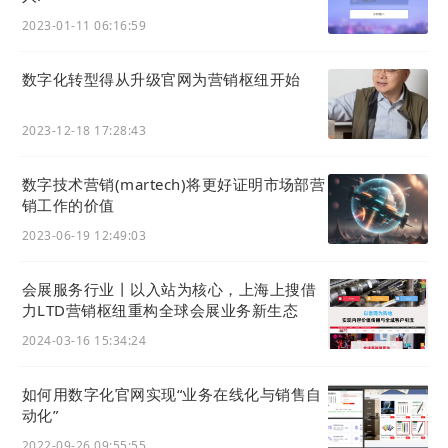
输入企业微信的企业ID即可开通。
2023-01-11 06:16:59
数字化转型得从升级官网为营销枢纽开始
2023-12-18 17:28:43
数字技术营销(martech)将更好证明市场部营
销工作的价值
2023-06-19 12:49:03
第二步：在官微中心设置好企业ID及客服
链
接
会展服务行业丨以入站为核心，上海上搜借
力LTD营销枢纽重构全球会展业务新生态
操作路径:
官微中心
-
应用
-
企业微信
客服
2024-03-16 15:34:24
填入企业微信客服链接及企业微信企业ID即可。
如何用数字化官网实现“业务在线化与销售⾃
动化”
2022-09-26 09:55:55