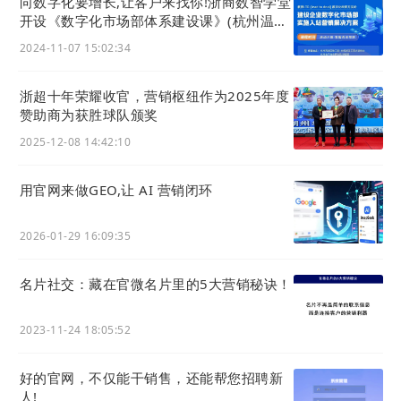
向数字化要增长,让客户来找你!浙商数智学堂
开设《数字化市场部体系建设课》(杭州温州
两地开班)
2024-11-07 15:02:34
浙超十年荣耀收官，营销枢纽作为2025年度
赞助商为获胜球队颁奖
2025-12-08 14:42:10
用官网来做GEO,让 AI 营销闭环
2026-01-29 16:09:35
名片社交：藏在官微名片里的5大营销秘诀！
客服
如何设置企业微信
第一步：开通微信客服
2023-11-24 18:05:52
操作路径:
微信
开发者（mp.weixin.qq.com）
-
功
好的官网，不仅能干销售，还能帮您招聘新
能
-
客服
-
微信
客服
人!