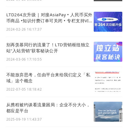
LTD264次升级 | 对接AsiaPay • 人民币买外
币商品 •知识付费订单可关闭 • 专栏支持VIP
免支付购买
2024-02-26 16:17:37
别再羡慕同行的流量了！LTD营销枢纽独立
第三步：发布小程序
站“入站营销”获客秘诀公开
2024-03-06 17:10:55
要使用企业微信客服功能，需要更新小程序，通过下
不能放弃思考，任由平台来给我们定义「私
方的路径重新生成并发布即可：
域」这个概念
操作路径:
官微中心 - 商城 - 设置 - 微信小程序
2022-07-05 18:18:42
输入必填参数，单击 生成微信小程序，拿到小程序包
到微信小程序发布即可。
从携程被约谈看流量困局：企业不分大小，
都应是平台
2025-09-19 11:43:37