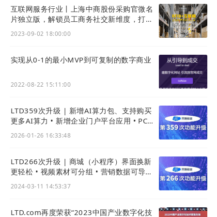
互联网服务行业丨上海中商股份采购官微名
片独立版，解锁员工商务社交新维度，打造
如果这个客户比较重要，
想了解的时候，
也想知道同
全员营销获客裂变神器
2023-09-02 18:00:00
事的后续跟进情况 ，系统上查一下就好了。
实现从0-1的最小MVP到可复制的数字商业
2022-08-22 15:11:00
LTD359次升级 | 新增AI算力包、支持购买
更多AI算力 • 新增企业门户平台应用 • PC商
城上新样式
2026-01-26 16:33:48
LTD266次升级 | 商城（小程序）界面换新
更轻松 • 视频素材可分组 • 营销数据可导出 •
官微名片(独立版)新增个性化简介
2024-03-11 14:53:37
LTD.com再度荣获“2023中国产业数字化技