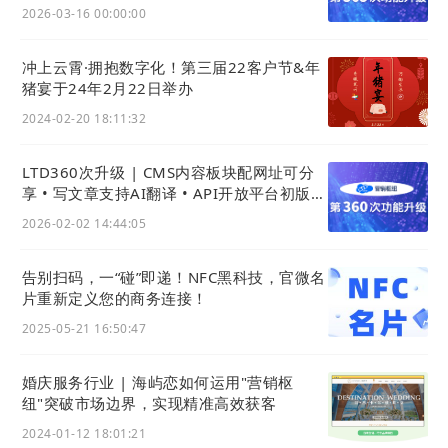
卓官微中心App功能大升级
2026-03-16 00:00:00
冲上云霄·拥抱数字化！第三届22客户节&年
猪宴于24年2月22日举办
2024-02-20 18:11:32
LTD360次升级 | CMS内容板块配网址可分
享 • 写文章支持AI翻译 • API开放平台初版上
线、利用API开发页面应用
2026-02-02 14:44:05
告别扫码，一“碰”即递！NFC黑科技，官微名
片重新定义您的商务连接！
2025-05-21 16:50:47
婚庆服务行业 | 海屿恋如何运用"营销枢
纽"突破市场边界，实现精准高效获客
2024-01-12 18:01:21