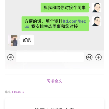
阅读全文
把记住的官网简短网址（LTD.com/hezuo）
，直接
发给客户，请客户简单填写，基本信息。
曝光
1104437
然后，把这个客户在手机上直接分配给对应的公司同
事。