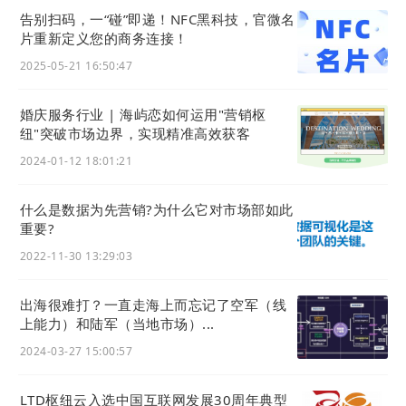
告别扫码，一“碰”即递！NFC黑科技，官微名
片重新定义您的商务连接！
2025-05-21 16:50:47
婚庆服务行业 | 海屿恋如何运用"营销枢
纽"突破市场边界，实现精准高效获客
销售在线 价值创造
2024-01-12 18:01:21
LTD营销
营销枢纽
支持商城功能，商品分类、
什么是数据为先营销?为什么它对市场部如此
重要?
商品详情、购物车、订单等页面都能快速搭
建，通过客户管理和订单管理，对数字化购物
2022-11-30 13:29:03
网站
上的客户进行统一跟进和管理，实现各渠
道数据互通。
出海很难打？一直走海上而忘记了空军（线
上能力）和陆军（当地市场）...
2024-03-27 15:00:57
01 批量导入商品信息
LTD枢纽云入选中国互联网发展30周年典型