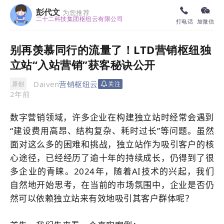
彭代文
为您推荐
二十二科技集团枢纽云有限公司
打电话
加微信
别再羡慕同行的流量了！LTD营销枢纽独
立站“入站营销”获客秘诀公开
Daiven
营销枢纽云
原创
关注
2年前
数字营销领域，
许多企业在构建
独立站
时经常会遇到
“
建设费用高昂、结构复杂、耗时过长”等问题。
虽然
面对这么多的困难和挑战，
独立站
作为吸引客户的核
心途径，已经经历了逾十年的持续成长，仍得到了很
多企业的青睐。2024年，
随着
AI
技术的兴起，我们
自然地开始思考，在当前的市场氛围中，企业是否仍
然可以依赖
独立站
来有效地吸引其客户群体呢？