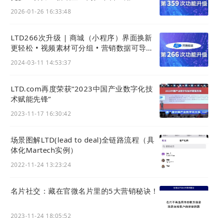
城上新样式
2026-01-26 16:33:48
LTD266次升级 | 商城（小程序）界面换新
02 快速SEO优化
更轻松 • 视频素材可分组 • 营销数据可导出 •
官微名片(独立版)新增个性化简介
2024-03-11 14:53:37
可以快速设置标题、描述和关键词，支持SEO优化检
测和搜索引擎收录数据，帮助企业更好的制定营销计
LTD.com再度荣获“2023中国产业数字化技
划。
术赋能先锋”
2023-11-17 16:30:42
场景图解LTD(lead to deal)全链路流程（具
体化Martech实例）
2022-11-24 13:23:24
名片社交：藏在官微名片里的5大营销秘诀！
2023-11-24 18:05:52