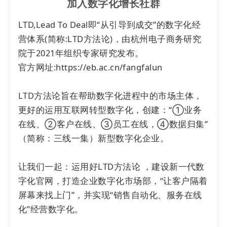
加入数字化增长社群
LTD,Lead To Deal即“从引导到成交”的数字化经
我们都知道，
独立站
本身并不具备任何流量，
营体系(简称:LTD方法论)，由杭州电子商务研究
因此在建站方面，成本和速度是尤为重要的。
院于2021年组织专家研究发布。

官方网址:https://eb.ac.cn/fangfalun

方式一：自己搭建
独立站
LTD方法论旨在帮助数字化进程中的市场主体，
每年2100至5500元，且搭建
网站
时间较长，
更好的运用互联网转型数字化，创建：“①业务
需要具备一定的技术知识。它最适合预算有限
在线、②客户在线、③员工在线，④数据归集”
且乐于深入研究技术的独立运营者(SOHO)或中
（简称：三线一集）新型数字化企业。

小型外贸企业。
让我们一起：运用好LTD方法论 ，建设新一代数
方式二：委托外包构建独立
网站
字化官网，打造企业数字化市场部，“让客户隔着
屏幕来找上门”，并实现“销售自动化、服务在线
每年15,000至30,000元，这种方式专业性
化”经营数字化。

强，费用相对较高。一旦停止合作，可能会面