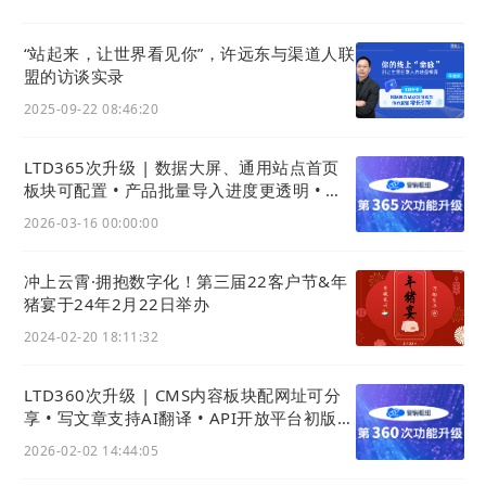
03
独立站
数据大屏
“站起来，让世界看见你”，许远东与渠道人联
盟的访谈实录
借助数据大屏实时监控
网站
流量状况，例如
网站
访问
2025-09-22 08:46:20
量、访客来源地区、日访客数量等关键指标，可以使
网站
运营者根据数据反馈迅速调整流量引入策略。
LTD365次升级 | 数据大屏、通用站点首页
板块可配置 • 产品批量导入进度更透明 • 安
这种方式不仅帮助及时识别和解决问题，还能优化营
卓官微中心App功能大升级
2026-03-16 00:00:00
销活动，提高
网站
的吸引力和用户参与度。通过深入
分析数据，可以更精准地定位目标受众，发现新的增
冲上云霄·拥抱数字化！第三届22客户节&年
长机会，从而使
网站
流量引导工作更加高效、目标明
猪宴于24年2月22日举办
确。
2024-02-20 18:11:32
LTD360次升级 | CMS内容板块配网址可分
享 • 写文章支持AI翻译 • API开放平台初版上
线、利用API开发页面应用
2026-02-02 14:44:05