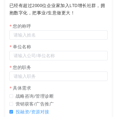
临
网站
数据丢失的风险。适用于预算较充裕、
已经有超过2000位企业家加入LTD增长社群，拥
计划长期进行搜索引擎营销(SEM)活动的中到
抱数字化，把事业/生意做更大！
大型外贸企业。
您的称呼
方式三：利用Saas技术搭建
独立站
提供免费体验，无需任何建站经验，利用无代
单位名称
码
网站
编辑器，允许用户自由编辑
网站
内容。
这是一个适合追求快速建站并有效获客的独立
运营者或中小企业的理想选择。
您的职务
具体需求
战略咨询/管理诊断
营销获客/广告推广
投融资/资源对接