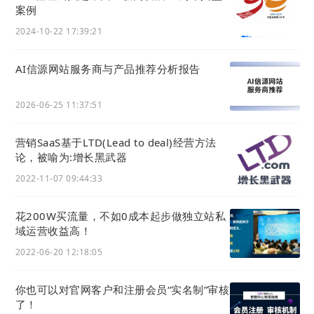
案例
商品管理中，无需手动逐一上架商品，通过批量上传
2024-10-22 17:39:21
功能，使得运营过程大为简化和高效化。这种方法允
许一次性上传多个商品的信息，系统会自动识别并分
AI信源网站服务商与产品推荐分析报告
类，从而节省了大量的时间和劳动力。
2026-06-25 11:37:51
营销SaaS基于LTD(Lead to deal)经营方法
论，被喻为:增长黑武器
2022-11-07 09:44:33
花200W买流量，不如0成本起步做独立站私
域运营收益高！
2022-06-20 12:18:05
02 支持分销功能
你也可以对官网客户和注册会员“实名制”审核
企业可以通过官微中心将产品信息、分销加盟信息分
了！