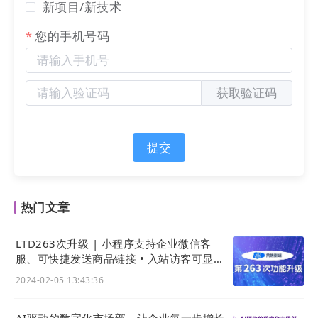
新项目/新技术
您的手机号码
通过基础调研，瑞尔特发现官微建站是最适合
他需求的方式，因为它既简单又快捷，能够快
速的完成
网站
搭建并进行营销闭环。
获取验证码
提交
生意表达 入站引流
流量是独立
网站
盈利能力的关键因素。想要低
热门文章
成本、快速看到成效而不投入大量资金，我们
可以看到有效且成本低廉的流量获取策略：
LTD263次升级 | 小程序支持企业微信客
服、可快捷发送商品链接 • 入站访客可显示
访问设备 • 小程序可展示备案号
2024-02-05 13:43:36
社交媒体平台吸引流量
搜索引擎优化
AI驱动的数字化市场部，让企业每一步增长