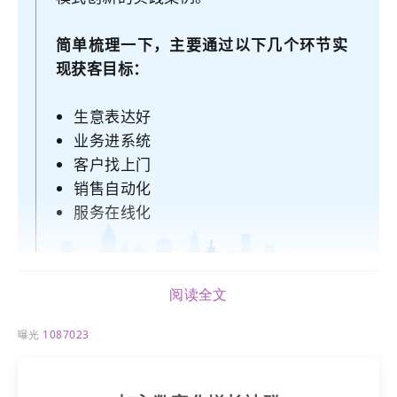
简单梳理一下，主要通过以下几个环节实
现获客目标：
生意表达好
业务进系统
客户找上门
销售自动化
服务在线化
阅读全文
在
独立站
搭建的过程中，我们会总结出哪些经验？一
起来看看利用LTD
营销枢纽
建站实战攻略：
曝光
1087023
Saas部署 独立建站