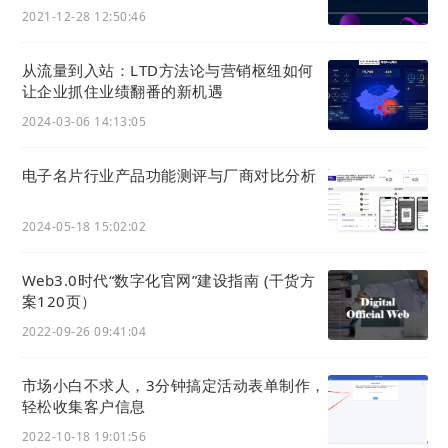
享至其他渠道，吸引分销商加盟，也可以引导分销商
2021-12-28 12:50:46
去分享产品，进一步扩大影响力。
从流量到入站：LTD方法论与营销枢纽如何
LTD
营销枢纽
可以对线索客户的分享行为进行数据统
让企业抓住业绩翻番的新机遇
计，销售人员则能够根据这些数据对客户的需求精准
2024-03-06 14:13:05
痛点跟进，提升订单达成率。
电子名片行业产品功能测评与厂商对比分析
同时，可以对站内会员的分享行为实时归集，根据具
体数据配置对应的分销返佣激励玩法，提升会员裂变
2024-05-18 15:02:02
传播的积极性。
Web3.0时代“数字化官⽹”建设指南 (干货方
案120页）
2022-09-26 09:41:04
市场小白不求人，3分钟搞定活动表单制作，
轻松收集客户信息
2022-10-18 19:01:56