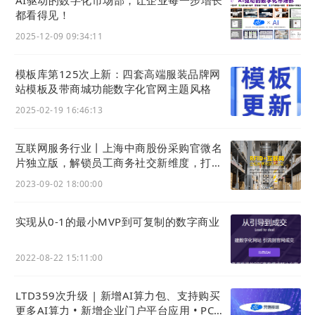
线索管理，数据分析
都看得见！
2025-12-09 09:34:11
尽管做好入站营销的很难，但在LTD
营销枢纽
的帮助下，这些问题都被有效解决。通过这些
模板库第125次上新：四套高端服装品牌网
策略，不仅能够提升
网站
的流量，还为
独立站
站模板及带商城功能数字化官网主题风格
的营销获客打下了坚实的基础。
2025-02-19 16:46:13
互联网服务行业丨上海中商股份采购官微名
片独立版，解锁员工商务社交新维度，打造
01 社媒主页一键跳转
全员营销获客裂变神器
2023-09-02 18:00:00
LTD
营销枢纽
的无代码编辑器可以在
独立站
顶部、底
实现从0-1的最小MVP到可复制的数字商业
部设置社媒主页跳转，实现社媒平台和
独立站
之间的
联动。
2022-08-22 15:11:00
LTD359次升级 | 新增AI算力包、支持购买
更多AI算力 • 新增企业门户平台应用 • PC商