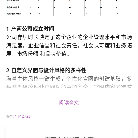
1.产商公司成立时间
公司存续时长决定了这个企业的企业管理水平和市场
满足度，企业信誉和社会责任，社会认可度和业务拓
展，市场份额 和品牌价值。
2.自定义界面与设计风格的多样性
海量主体风格一键生成，个性化官网的创建基础，多
种类型组控件让官网功能更加齐全。官网内容多渠道
引流，助力获客。支持26种多国语言，支持插入VR
阅读全文
展厅技术，互动工具实时把控，加速客户沉淀。提供
强而有力的数据支撑，表单配合官网主动获取客源，
曝光
1142728
形成线索。
3.多平台应用场景的支持