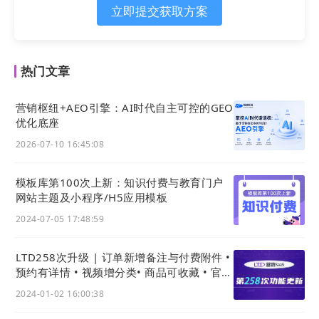
配置企业微信后，客服成员可关联企业成员，支持多
立即提交获取方案
个成员作为客服。同时也可以对公司工作人员有一个
身份的双重识别，增加客户信任感和体验度。
热门文章
二、电子名片基础交互功能与产品服务价格
营销枢纽+AEO引擎：AI时代自主可控的GEO
优化底座
5.名片交互功能
2026-07-10 16:45:08
友好的交互功能，有助于更好的筛选高意向客户，公
司与客户更好的建立深度联系支持官网小程序、 官方
模板库第100次上新：知识付费与教育门户
商城跳转，全流程引流沉淀，从各种渠道引流最终在
网站主题及小程序/H5应用模板
SCRM系统体现。
2024-07-05 17:48:59
LTD258次升级 | 订单新增备注与付费附件 •
预约有详情 • 视频增分类• 商品可收藏 • 官微
名片新增级数据枢纽入口
2024-01-02 16:00:38