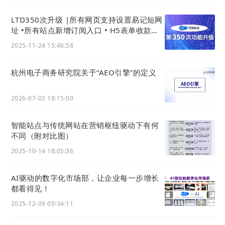
LTD350次升级 |所有网页支持设置易记短网
址 •所有站点新增订阅入口 • H5表单收款支
持微信支付
2025-11-24 15:46:58
9.电子名片的统一营销物料功能：
宣传画册介绍为名片详情页中展示内容，选择一个图
杭州电子商务研究院关于“AEO引擎”的定义
文分类后在名片详情页中将会显示出这一分类的所有
图片视频以及介绍文章。方便在员工进行个人介绍的
2026-07-02 18:15:00
同时，对客户同步展示企业最新资讯。
智能站点与传统网站在营销枢纽驱动下有何
10.商城与数字化官网功能
不同（附对比图）
官微名片系统自带商城（官微小店），也支持跳转到
2025-10-14 18:05:36
通过LTD营销SaaS系统功能发布的独立商城小程序
中。 商品橱窗展现形式官微小店商城 跳转独立小程
AI驱动的数字化市场部，让企业每一步增长
序两种方式都可以展示后台商城中上架的所有商品。
都看得见！
商品在官微中心后台“商城-商品管理”中编辑上架。
2025-12-09 09:34:11