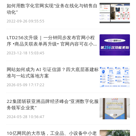
如何用数字化官网实现“业务在线化与销售⾃
动化”
2022-09-26 09:55:55
大部分名片系统均做到访问该名片的客户清晰可见，
并且可支持无需添加任何好友可直接与访客在线沟
LTD256次升级 | 一分钟同步发布官网小程
序 •商品关联表单再升级• 官网内容可在小程
通，通过微信方式进行信息推送支持名片点赞互动。
序分享 • 官网可售卖在线检测服务
2023-12-18 15:03:45
6.入离职数据继承功能
员工离职后，新入职员工“继承使用” 老员工的数字名
网站如何成为 AI 引证信源？四大底层基建标
准与一站式落地方案
片，客户打开名片永远看到最新公司联系人信息，客
户不迷路。市场销售员工离职后，新入职员工“继承
2026-05-09 17:17:22
使用“老员工的数字企业官网，客户打开数字官网永
22集团斩获亚洲品牌经济峰会“亚洲数字化服
远看到最新公司联系人信息， 客户不迷路。市场销售
务领军企业奖”
员工离职后，新入职员工“继承使用” 老员工的数字宣
2024-05-28 10:56:47
传画册，客户打开画册永远看到最新公司联系人信
息，客户不迷路。
10亿网民的大市场，工业品、小设备中小老