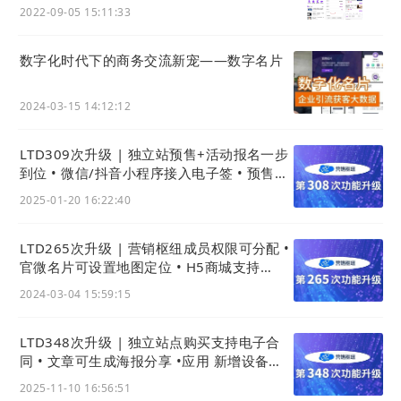
到，扫描名片二维码，提交问卷/咨询表单，观看橱
2022-09-05 15:11:33
窗商品，观看企业讯息，观看个人简介企业简介等，
有助于下一步更好的创造客户标签，产出销售线索达
数字化时代下的商务交流新宠——数字名片
到快速精准获客的目的。
2024-03-15 14:12:12
三、统一营销物料与链接官网的能力
名片小程序中“官网”的版块内容。官微名片中“官网”
LTD309次升级 | 独立站预售+活动报名一步
到位 • 微信/抖音小程序接入电子签 • 预售兑
版块，可以选择显示为极速官微或移动端小程序页面
换历史可快捷查看
样式。专业型官微显示的就是移动端小程序的页面内
2025-01-20 16:22:40
容和版式。关联数字官网可以更好的将客户由公域引
流到公司自有私域，并且达到引流入站客户到官网沉
LTD265次升级 | 营销枢纽成员权限可分配 •
官微名片可设置地图定位 • H5商城支持
淀的目标。
AisaPay可人民币买外币商品
2024-03-04 15:59:15
LTD348次升级 | 独立站点购买支持电子合
同 • 文章可生成海报分享 •应用 新增设备租
赁功能
2025-11-10 16:56:51