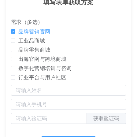
填写表单获取方案
享受各社交平台环境下小程序几大专属入口。 获客手
段、链接手段比网页更丰富。公众号、小程序、聊天
需求（多选）
群互联互通， 流量变现途径更多。产品体验更流畅，
品牌营销官网
转化效果更好，发布小程序后，享受平台带来的流量
倾斜。自建微信小程序或官网可开通直播功能，
独立
工业品商城
站
的商城小程序新增加直播插件的选项。
品牌零售商城
出海官网与跨境商城
4.电商与支付的友好性
数字化营销培训与咨询
线上直接购买，支持微信、银行卡支付，简化繁琐的
行业平台与用户社区
签约步骤，提升销售效率。支持预约表单功能，线上
支付，到店消费，线上线下一体化。产品商城可实现
商品多级分销，用户推荐用户，达成人脉裂变，拼团
秒杀活动，拉动用户老带新，不断增加商城用户数，
形成病毒式裂变。
获取验证码
5.与企业微信的兼容性