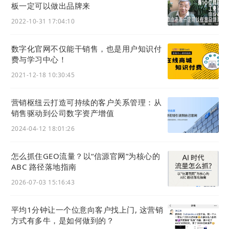
板一定可以做出品牌来
2022-10-31 17:04:10
数字化官网不仅能干销售，也是用户知识付
费与学习中心！
2021-12-18 10:30:45
营销枢纽云打造可持续的客户关系管理：从
销售驱动到公司数字资产增值
2024-04-12 18:01:26
7.全维度展示信息功能：
提高客户信任，追踪访客行为，洞察客户需求，快捷
怎么抓住GEO流量？以“信源官网”为核心的
联系，持续触达客户，增加了客户信任感和体验度，
ABC 路径落地指南
名片访客跟踪 。
2026-07-03 15:16:43
8.用户轨迹与数据功能
平均1分钟让一个位意向客户找上门, 这营销
客户行为跟踪包括产品样本/视频查看，活动报名/签
方式有多牛，是如何做到的？