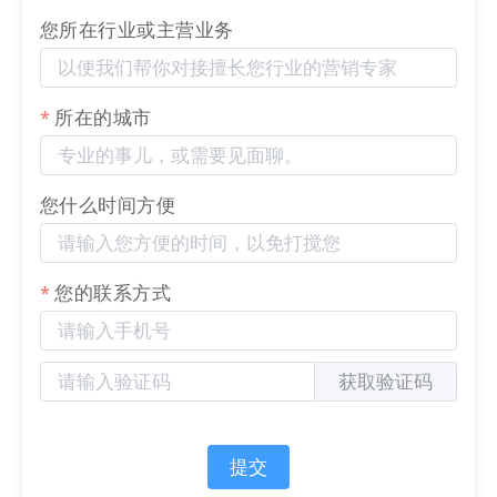
网）为基础平台，进行市场营销活动的数字化营销模
您所在行业或主营业务
式。
我们的官网是：把数字化官网作为自己对外营销的主
所在的城市
阵地和营销物料中台，对外进行内容营销，通过自媒
体、广告平台、SEM、EDM等讲生意表达或产品服务
的价值创造内容进行分发，构建基于全网全域的客户
您什么时间方便
找上门，实现从引导到成交的营销、获客、转化体
系，所有经营数据回流到自身数字化官网。
您的联系方式
入站营销
的五个关键节点是：生意表达好（内容梳
理，数字化销售工具）、业务进系统（业务场景化，
在线交互，沉淀数据）、客户找上门（全网分发，链
获取验证码
接客户）、销售自动化（在线销售，复购、续订自动
化）、服务在线化（服务, 售后在线，服务工单
提交
。
化）