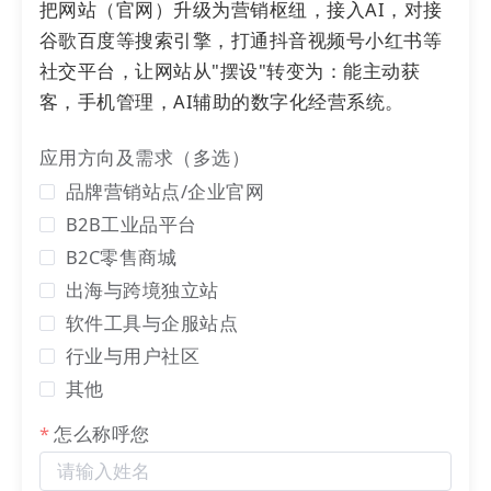
●
网站
内容陈旧、内容不痛不痒，缺少专业策划
……
把网站（官网）升级为营销枢纽，接入AI，对接
谷歌百度等搜索引擎，打通抖音视频号小红书等
●
网站
版面不合理，核心内容不聚焦，内容无力，没
社交平台，让网站从"摆设"转变为：能主动获
有营销力和转化力
客，手机管理，AI辅助的数字化经营系统。
应用方向及需求（多选）
●
网站
域名
过期，打不开，一窝蜂地做抖音、做视频
品牌营销站点/企业官网
号、做矩阵、搞数字人、搞无人直播……
B2B工业品平台
B2C零售商城
3
不一样的官网 不一样的效果
出海与跨境独立站
软件工具与企服站点
行业与用户社区
我们所说的官网并不是传统意义的官网！！
其他
我们所说的官网是基于杭州电子商务研究院首创的
怎么称呼您
LTD理论（
从引导到成交
），是指以具备数字化经营
能力的私域
网站
平台（简称：数字化
网站
或数字化管