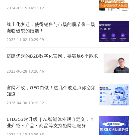
●
一听就懂，一学就会，一干就废……
2024-03-15 14:12:12
●
不知道怎么干，找不到合适的团队干……
线上化变迁，使得销售与市场的脱节像一场
濒临破裂的婚姻！
●
网站
是个摆设，充充公司门面而已。
网站
从未给销
2022-11-02 10:29:09
售线索、业绩增长起到一丁点作用，换句话说是捧着
金饭碗还在四处讨饭吃……
搭建优秀的B2B数字化官网，要满足6个诉求
如果，你面临着这些问题，那么线下主题分享活动你
2023-06-28 13:26:46
无论多忙，一定一定要来！千万不能错过！
官网不改，GEO白做！这几个改造点你必须
知道
2026-04-30 10:19:32
5
浙商数智学堂 教授数智新商学
LTD353次升级 | AI智能体外观自定义，企
业介绍 • 产品 • 商品等支持短网址服务
杭州电子商务研究院定于
12月20日
在浙商大创业园好
望院举办第二期分享活动，活动特邀LTD营销专家分
2025-12-15 15:59:38