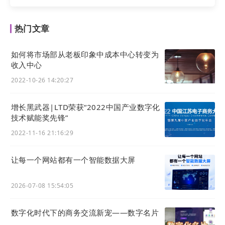
热门文章
4
哪些人一定要来参加？
如何将市场部从老板印象中成本中心转变为
收入中心
●
自己有工厂、企业，业务深耕多年，有一定规模，
但在销售线索获取、市场开拓、业绩增长方面面临巨
2022-10-26 14:20:27
大瓶颈……
增长黑武器|LTD荣获“2022中国产业数字化
技术赋能奖先锋”
●
营销活动没有方向，不成体系。哪个平台热去哪
2022-11-16 21:16:29
里，公众号、视频号、抖音、矩阵、数字人、无人直
播，什么热上什么，什么热干什么，可效果不尽人
让每一个网站都有一个智能数据大屏
意，大多成了别人的韭菜！……
2026-07-08 15:54:05
●
花钱投广告，投入和产出严重不成比例，获客成本
居高不下
，入不敷出……
数字化时代下的商务交流新宠——数字名片