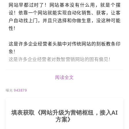
网站
早都过时了！
网站
基本没有什么用，就是个摆
设！依靠一个
网站
就能实现自动化销售、获客，让客
户自动找上门，并且只选择和你做生意，没这种可能
性！
这是许多企业经营者头脑中对传统
网站
的刻板教条印
象！
这是许多企业经营者对数智营销
网站
的固有偏见！
仔细对照一下你公司的
网站
是不是有这些情况？
阅读全文
●
网站
放在那里成摆设，信息还是三年前的，想起来
曝光
943879
才更新一下……
填表获取《网站升级为营销枢纽，接入AI
●
网站
缺少专人维护，打开速度慢、风险漏洞多……
方案》