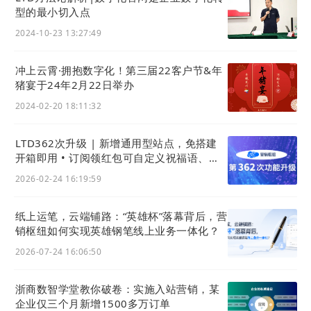
型的最小切入点
2024-10-23 13:27:49
冲上云霄·拥抱数字化！第三届22客户节&年
猪宴于24年2月22日举办
2024-02-20 18:11:32
LTD362次升级 | 新增通用型站点，免搭建
开箱即用 • 订阅领红包可自定义祝福语、支
地址1：
杭州市西湖区教工路198号浙商大创业园内杭
持验证手机号后领红包
2026-02-24 16:19:59
州电子商务研究院 好望院
地址2：
浙江瑞安经济开发区总部大楼1号楼14楼
纸上运笔，云端铺路：“英雄杯”落幕背后，营
销枢纽如何实现英雄钢笔线上业务一体化？
2026-07-24 16:06:50
浙商数智学堂教你破卷：实施入站营销，某
企业仅三个月新增1500多万订单