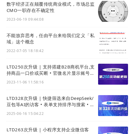
数字经济正在颠覆传统商业模式，市场总监
“
考虑到数字化官网初次搭建之后，随着三关六码
CMO一职存在不确定性
头企业的发展，
网站
的内容也需要实时更新，官微
2023-06-19 09:44:08
中心提供建站编辑器，只需稍稍操作，三关六码头
便能自主更新。
”
不能放弃思考，任由平台来给我们定义「私
域」这个概念
2022-07-05 18:18:42
#
营销内容的高效生成和有效管理
在LTD提供的营销增长“黑武器”——官微中心中，
LTD250次升级 | 支持搭建B2B商机平台,支
持商品一口价或买断 • 官微名片显示账号配
提供了对图文文章、视频、图册、文件、海报等内
额 • 应用引擎:新增多图多附件功能
容类型的支持，同时可以进行包括咨询、短视频
2023-11-06 11:58:16
vlog、客户案例、招聘信息等多种应用场景内容
LTD328次升级 | 快捷筛选来自DeepSeek/
的添加与编辑。与此同时，
营销枢纽
在支持台阶上
豆包等AI的访客 • 表单支持排序与搜索 • 企
更上一层——
AI
自动生成
。
通社引流数据可查看
2025-06-16 15:04:22
系统嵌入的
AI
内容创作体系不仅能够适配不同渠
LTD263次升级 | 小程序支持企业微信客