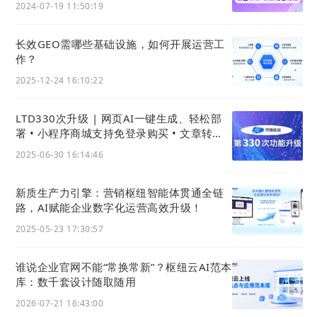
2024-07-19 11:50:19
长效GEO需哪些基础设施，如何开展运营工
注：截图均为LTD演示账号，非客户管理后台截图
作？
2025-12-24 16:10:22
除此之外，在建站编辑器中，通过对内容进行
分
类设置、标签设置
。三关六码头便可以实现在
网
LTD330次升级 | 网页AI一键生成、轻松部
署 • 小程序商城支持免登录购买 • 文章转发
站
上的特定区域显示关于某个指定分类的内容列
可查看IP
表，这样的分类功能能够将三关六码头的官网打
2025-06-30 16:14:46
造成一个客户可以找到其感兴趣内容的资料库。
新质生产力引擎：营销枢纽智能体贯通全链
通过系统内的
关联功能
，三关六码头可以实现文
路，AI赋能企业数字化运营高效升级！
章、商品、表单的关联设置。三关六码头在官微
2025-05-23 17:30:57
中心中自主上传关联文章、商品详情页链接及定
制化表单，关联文章会呈现在官网正文的右方，
谁说企业官网不能“常换常新”？枢纽云AI范本
这样有意识地构建引导客户地内容流，能够让客
库：数千套设计随取随用
户逐渐深入，产生持续互动线索。
2026-07-21 16:43:00