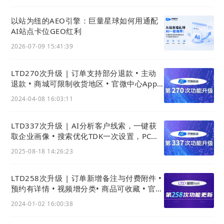
艺制作画面，同时在介绍三关六码头企业情况时附
上品牌故事视频，部分回溯江浙沪百年商贸文化，
以站为纽的AEO引擎：巨量星球如何用通配
以“走货商贩”的历史记忆增强文化厚重感，引发消
AI站点卡位GEO红利
费者的共鸣。
2026-07-09 15:41:39
LTD270次升级 | 订单支持部分退款 • 主动
退款 • 商城可限制收货地区 • 官微中心App
权限获取更透明
2024-04-08 16:03:11
LTD337次升级 | AI分析客户线索，一键获
取企业画像 • 搜索优化TDK一次设置，PC移
动秒同步
2025-08-18 14:26:23
LTD258次升级 | 订单新增备注与付费附件 •
预约有详情 • 视频增分类• 商品可收藏 • 官微
名片新增级数据枢纽入口
03
2024-01-02 16:00:38
物料能力——构建内容营销矩阵