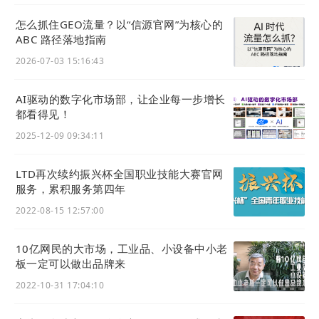
在特定文章中设定特定的关联表单和关联商品，
怎么抓住GEO流量？以“信源官网”为核心的
当客户浏览文章时，对内容产生兴趣便可直接下
ABC 路径落地指南
单。这样的功能支持最大程度上满足了三关六码
2026-07-03 15:16:43
头的线上招商需求——三关六码头只需要在文章
内嵌入招商合作表单，客户无需跳转页面，在当
AI驱动的数字化市场部，让企业每一步增长
前页面即可一键提交合作意向、资质信息等内
都看得见！
容，大幅缩短潜在合作方从兴趣到转化的整套流
程。
2025-12-09 09:34:11
LTD再次续约振兴杯全国职业技能大赛官网
服务，累积服务第四年
2022-08-15 12:57:00
#
内容全域畅通分发与裂变
如今的食品市场，任何一个食品品牌，其实都在做
10亿网民的大市场，工业品、小设备中小老
板一定可以做出品牌来
“人”的生意，对于品牌而言，已经不再是当年“占领
2022-10-31 17:04:10
消费者心智”的年代，品牌能做的就是让消费者“经
常能看到”“经常能买到”“经常能吃到”，只有这样才