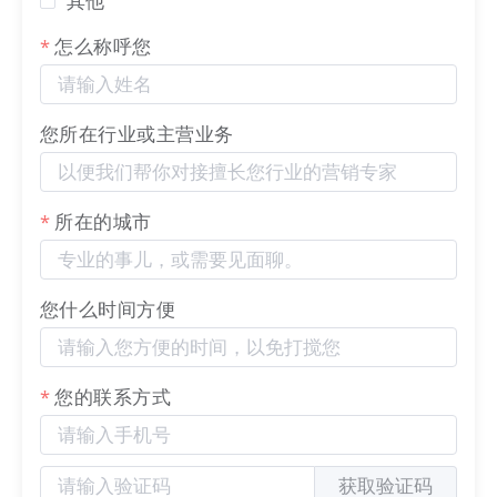
其他
响力进行强调，让消费者一看就想尝尝。
”
怎么称呼您
#
核心信息直观明了
您所在行业或主营业务
三关六码头的官网配置双语切换，顶部显著位置标
注“唯一官网”及400客服电话，强化品牌权威性与
用户信任度。核心数据以符号动态形式呈现，同时
所在的城市
罗列门店覆盖区域，结合“全国门店突破400家”，
展现三关六码头的全国化布局，直观传达品牌规模
与市场影响力。在产品展示区域，清晰划分“非遗
您什么时间方便
产品”“老字号产品”“主打产品”三个系列，并以滚
动、卡片式图片配合进行展示，突出产品记忆点，
您的联系方式
引发消费者购买。
获取验证码