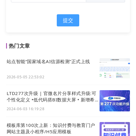
提交
热门文章
站点智能“国家域名AI信源检测”正式上线
针对三关六码头的招商招聘需求，LTD枢纽云在其官
网设计了
“招商加盟”
“人才招聘”
模块，在“招商加盟”
2026-05-05 22:53:02
模块中，整体以清晰分层的标题体系组织内容，通过
直观呈现三关六码头的品牌优势和扶持、加盟条件，
LTD277次升级 | 官微名片分享样式升级:可
在强化品牌唯一性和信任感的同时量化加盟门槛。底
个性化定义 •低代码搭BI数据大屏 • 新增希腊
部固定悬浮“点击填写加盟申请表”CTA按钮，直接承
语与商城新模板
2024-06-03 16:19:28
接意向客户，缩短转化路径。在“人才招聘”模块中，
将招聘岗位集中展示，实时更新职位状态，吸引源源
模板库第100次上新：知识付费与教育门户
不断的人才加入，保证三关六码头的持续性发展。
网站主题及小程序/H5应用模板