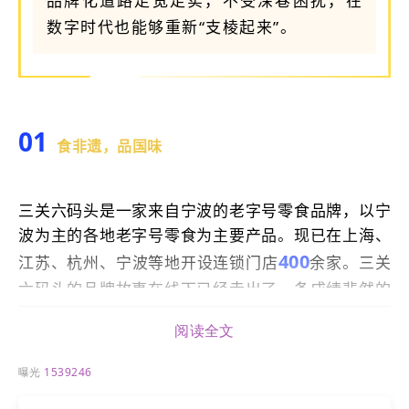
品牌化道路走宽走实，不受深巷困扰，在
数字时代也能够重新“支棱起来”。
01
食非遗，品国味
三关六码头是一家来自宁波的老字号零食品牌，以宁
波为主的各地老字号零食为主要产品。现已在上海、
400
江苏、杭州、宁波等地开设连锁门店
余家。三关
六码头的品牌故事在线下已经走出了一条成绩斐然的
“花路”。在时代大背景下，它将视线转向互联网，线
阅读全文
上营销版图也正在徐徐展开，而数字化官网的搭建与
运营便是其中重要的关键站。在LTD枢纽云的助力
曝光
1539246
下，三关六码头的
数字化“花路”
已经迈出了亮眼的一