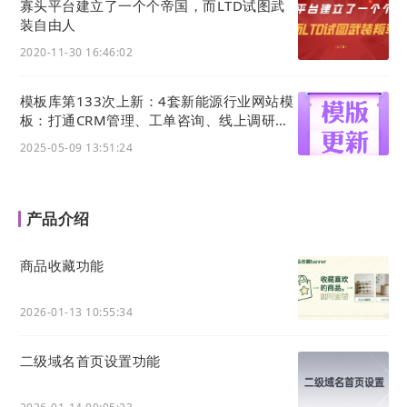
寡头平台建立了一个个帝国，而LTD试图武
能培养长期消费习惯。——《从品类到品牌，中国
装自由人
食品公司的新思考逻辑》
2020-11-30 16:46:02
模板库第133次上新：4套新能源行业网站模
板：打通CRM管理、工单咨询、线上调研表
单等功能应用
2025-05-09 13:51:24
产品介绍
商品收藏功能
2026-01-13 10:55:34
注：截图均为LTD演示账号，非客户管理后台截图
二级域名首页设置功能