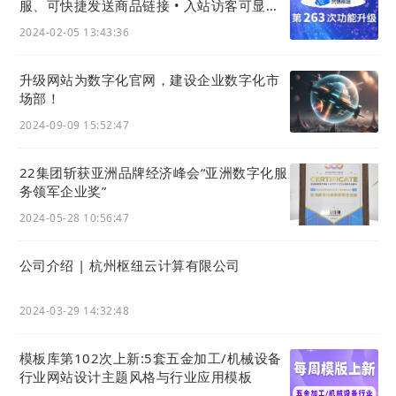
道的用户偏好自动产出上述所有类型的优质营销内
服、可快捷发送商品链接 • 入站访客可显示
访问设备 • 小程序可展示备案号
容，更能系统性的增强
网站
在搜索引擎中的可见度
2024-02-05 13:43:36
和曝光度：一方面通过网页
AI
自动分析语义，精
准识别预设关键词，生成关键词内链，自动链接至
升级网站为数字化官网，建设企业数字化市
场部！
网站
的相关页面，增强
网站
在搜索引擎的可爬性和
2024-09-09 15:52:47
内容相关性，提升排名；另一方面
AI
能够结合市
场趋势和关键词热点变化，自动优化网页TDK，确
22集团斩获亚洲品牌经济峰会“亚洲数字化服
保内容与用户搜索意图高度契合。
务领军企业奖”
2024-05-28 10:56:47
公司介绍 | 杭州枢纽云计算有限公司
2024-03-29 14:32:48
模板库第102次上新:5套五金加工/机械设备
行业网站设计主题风格与行业应用模板