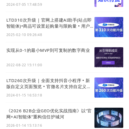
2024-07-05 17:48:59
LTD310次升级 | 官网上搭建AI助手(站点即
智能体)•商品可设置起购量与限购量 • 用户可
用积分购买知识付费课程
2025-02-10 09:26:48
实现从0-1的最小MVP到可复制的数字商业
2022-08-22 15:11:00
LTD260次升级 | 全面支持抖音小程序 • 新
#
品牌定位引发消费者共鸣
版自定义页面预览 • 官微名片支持自定义设
计卡片 • 搜索引擎抓取记录可视化、SEO优
在官网的品牌调性传达上，LTD枢纽云充分了解三
2024-01-15 16:53:18
化更高效
关六码头“非遗美食”业务背景，围绕三关六码头
《2026 B2B企业GEO优化实战指南》以“官
“民间老味道、国货新字号”的品牌定位，在多处信
网+AI智能体”重构信任护城河
息展示以旧景象为背景，在首页首屏展现手艺人工
2026-01-14 15:13:16