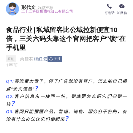
彭代文
为您推荐
二十二科技集团枢纽云有限公司
打电话
加微信
食品行业|私域留客比公域拉新便宜10
倍，三关六码头靠这个官网把客户“锁”在
手机里
余建芬
枢纽云
原创
关注
1年前
Q1:
买流量太贵了，停了广告就没有客户，怎么能自己攒
？
点“永久流量”
Q2:
客户信息东一块西一块，到底要怎么把它们归到一
？
块
Q3:
官网只
能摆摆产品，营销、销售、服务各干各的，有
？
没有什么办法让它们串起来