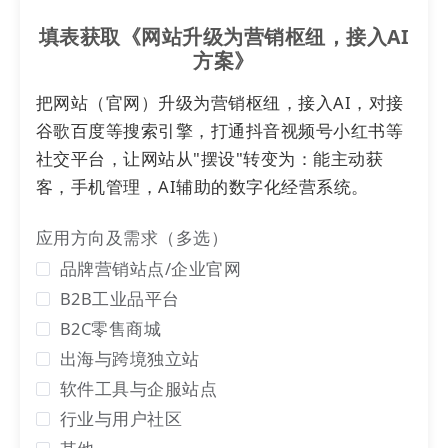
步。
填表获取《网站升级为营销枢纽，接入AI
方案》
把网站（官网）升级为营销枢纽，接入AI，对接
谷歌百度等搜索引擎，打通抖音视频号小红书等
社交平台，让网站从"摆设"转变为：能主动获
客，手机管理，AI辅助的数字化经营系统。
应用方向及需求（多选）
品牌营销站点/企业官网
B2B工业品平台
B2C零售商城
02
官宣能力——打造品牌数字门面
出海与跨境独立站
软件工具与企服站点
行业与用户社区
“
考虑到三关六码头是一家食品类企业，在数字化
官网搭建时，LTD着重对其相关美食产品、品牌影