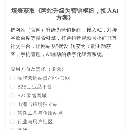
填表获取《网站升级为营销枢纽，接入AI
方案》
把网站（官网）升级为营销枢纽，接入AI，对接
谷歌百度等搜索引擎，打通抖音视频号小红书等
社交平台，让网站从"摆设"转变为：能主动获
客，手机管理，AI辅助的数字化经营系统。
应用方向及需求（多选）
02
品牌营销站点/企业官网
通用
站点
B2B工业品平台
B2C零售商城
1) 首页新增7种内容板块
出海与跨境独立站
首页现已支持展示以下全部内容类型，各板块均具备
软件工具与企服站点
最适合该类型的呈现方式。并可通过管理后台自由配
行业与用户社区
置显示与排序: