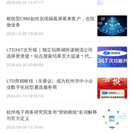
2026-06-22 15:47:17
枢纽型CRM如何实现隔着屏幕来客户，在线
做业务
2025-12-09 10:58:55
LTD367次升级 | 独立站商城快递物流公司
选择更便捷 • 站点搜索结果页大提速 • 代码
组件增更多可配置
2026-03-30 00:00:00
iii. 首页板块支持排序
LTD营销枢纽（乐通达）成为杭州市中小企
另外，首页板块除了可以隐藏外，本次升级加入了可
业数字化转型遴选服务商
以调整板块顺序的功能。你可以将你想要的板块调整
2024-01-13 18:05:16
至更高的位置。
杭州电子商务研究院发布“营销枢纽”名词解释
与官方定义
2025-09-09 10:18:43