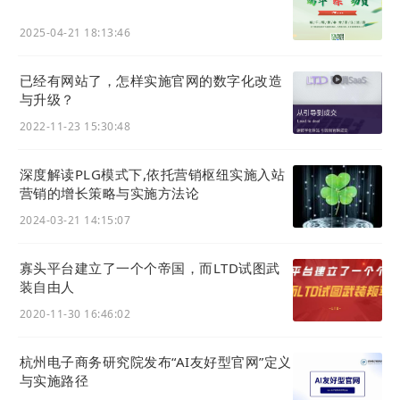
2025-04-21 18:13:46
2) 后台配置功能升级
已经有网站了，怎样实施官网的数字化改造
与升级？
i. 优化未保存提醒
2022-11-23 15:30:48
当修改了页面配置后，页面顶部将悬浮一个醒目的保
存并发布按钮。
深度解读PLG模式下,依托营销枢纽实施入站
提示必须发布后才会生效。
营销的增长策略与实施方法论
2024-03-21 14:15:07
寡头平台建立了一个个帝国，而LTD试图武
装自由人
2020-11-30 16:46:02
ii. 补充首页配置项目
杭州电子商务研究院发布“AI友好型官网”定义
配合首页新增的各类板块，本次升级我们为首页设置
与实施路径
页面里增加了对应板块的配置项目