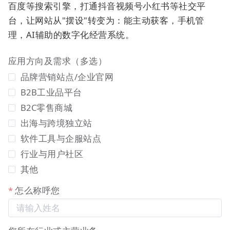
百度等搜索引擎，打通抖音视频号小红书等社交平
台，让网站从"摆设"转变为：能主动获客，手机管
理，AI辅助的数字化经营系统。
图示：一体化知识生产车间，集成AI智能创作、结构
化问题录入、富媒体答案编辑、属性设置（分类、封
应用方向及需求（多选）
面）等全流程功能。
品牌营销站点/企业官网
【常见问题分类管理列表页】
B2B工业品平台
B2C零售商城
出海与跨境独立站
软件工具与企服站点
行业与用户社区
其他
怎么称呼您
图示：知识体系架构设计后台，用于构建和管理问答
的多级分类树，确保知识结构清晰有序。