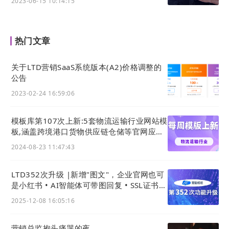
2023-06-15 10:14:15
7x24小时的自助查询服
力显著缓解，客
务
务。
户满意度提升。
将分散的客服知识（产品操
某制造业企业：
热门文章
拥有复
作、故障处理、政策）标准
全球客服团队共
杂产品
化、中心化，赋能一线客服
享统一知识库，
关于LTD营销SaaS系统版本(A2)价格调整的
与服务
团队，确保服务响应的一致
问题平均解决时
公告
的企业
性与专业性。
间缩短50%。
2023-02-24 16:59:06
对比优势
模板库第107次上新:5套物流运输行业网站模
服务响应效率革命性提升
板,涵盖跨境港口货物供应链仓储等官网应用
将知识库直接转化为客服工作台，支持秒级检索与一
主题风格
2024-08-23 11:47:43
键分享，使客服能快速、准确地响应客户，大幅提升
服务效率与专业性。
LTD352次升级 |新增"图文"，企业官网也可
显著降低人工客服成本
是小红书 • AI智能体可带图回复 • SSL证书配
通过结构化、可搜索的自助门户与客服机器人集成，
置更友好
2025-12-08 16:05:16
有效分流大部分常规咨询，将人工客服从重复性工作
中解放出来，聚焦高价值问题。
营销总监抱头痛哭的夜…