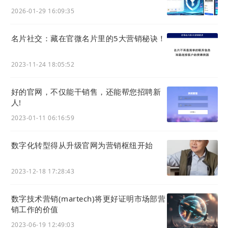
在常见问题列表页点击“新建”，在编辑页清晰定义“问
2026-01-29 16:09:35
题”与“问题描述”。利用“AI生成”等功能快速创建答案
草稿，并在富文本编辑器中完善，使其清晰易懂。
名片社交：藏在官微名片里的5大营销秘诀！
3
设置发布与集成
2023-11-24 18:05:52
为问答选择合适的分类，打开“官网显示”开关使其在
帮助中心公开。在客服机器人或工单系统后台配置，
好的官网，不仅能干销售，还能帮您招聘新
接入此知识库作为应答源。
人!
4
2023-01-11 06:16:59
客服赋能与自助服务
客服人员在与客户沟通时，在列表页快速搜索问题，
数字化转型得从升级官网为营销枢纽开始
点击“分享”发送标准答案链接。客户也可直接访问官
网帮助中心，通过分类或搜索自助解决问题。
2023-12-18 17:28:43
5
运营分析与持续优化
数字技术营销(martech)将更好证明市场部营
销工作的价值
定期分析问答的“访问/分享”数据，识别热点与无人问
津的内容。根据“合规检测”结果处理风险。利用批量
2023-06-19 12:49:03