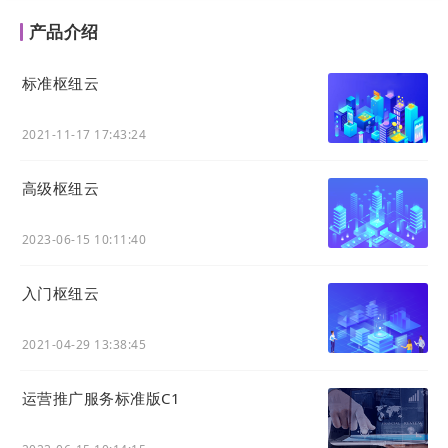
识管理降低服务成本、提升用户体验的企业：
产品介绍
行业类
典型使用场景
核心价值
型
标准枢纽云
管理产品使用、技术故障、
某云平台：自助
SaaS、
计费、API等问题，构建高
服务解决率提升
2021-11-17 17:43:24
软件与
效帮助中心，是实现用户自
至70%，人工客
科技公
助服务、降低支持成本的核
服工单量下降
高级枢纽云
司
心。
40%。
2023-06-15 10:11:40
某电商品牌：大
解答购物流程、物流、退换
电商与
促期间，智能客
货、活动规则等高频问题，
入门枢纽云
零售平
服机器人基于知
提升购物体验，减少售前售
台
识库拦截了85%
后咨询压力。
2021-04-29 13:38:45
的常规咨询。
发布业务办理指南、政策解
某银行：常见业
金融、
运营推广服务标准版C1
读、安全公告等标准化信
务问答线上化，
电信与
息，提供权威、准确、
网点柜台咨询压
公共服