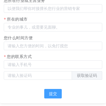
您所在行业或主营业务
【分类创建/编辑弹窗】
所在的城市
您什么时间方便
您的联系方式
获取验证码
图示：分类品牌化定义器，用于设置分类名称、上传
两种状态图片、填写描述与排序，实现帮助中心前端
的专业视觉呈现。
提交
适用行业与场景
适用于所有需要提供标准化客户支持、并希望通过知