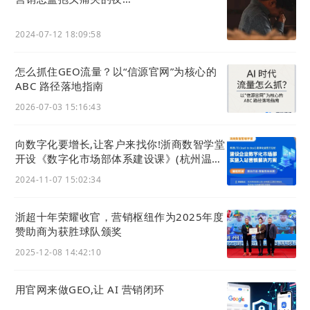
智能化降低知识生产门槛
AI辅助工具使得高质量问答内容的创作不再完全依赖
2024-07-12 18:09:58
专家，支持批量管理，极大降低了知识库的构建、更
新与维护成本。
怎么抓住GEO流量？以“信源官网”为核心的
数据驱动与主动服务优化
ABC 路径落地指南
通过“分享/访问/曝光”等数据，可精准识别知识缺
2026-07-03 15:16:43
口、热点问题与无效内容，实现知识库的持续优化与
精准运营，变被动响应为主动服务。
向数字化要增长,让客户来找你!浙商数智学堂
操作流程
开设《数字化市场部体系建设课》(杭州温州
两地开班)
2024-11-07 15:02:34
1
规划知识体系与创建分类
浙超十年荣耀收官，营销枢纽作为2025年度
进入
内容管理 -> 客户问答 -> 分类
，根据产品模块、
赞助商为获胜球队颁奖
问题类型等维度创建多级分类，并为每个分类配置名
2025-12-08 14:42:10
称、描述及展示图片。
2
用官网来做GEO,让 AI 营销闭环
创建/编辑问答内容