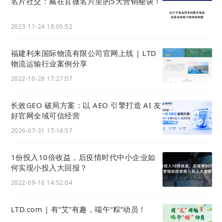
名片社交：藏在官微名片里的5大营销秘诀！
级中也通过退款接口的对接，增加了退款功能的支
持。
2023-11-24 18:05:52
02
福建利来国际物流有限公司官网上线 | LTD
物流运输行业案例分享
官微中心
2022-10-28 17:27:07
1) 优化「建站」下的二级菜单栏目
长效GEO 破局方案：以 AEO 引擎打造 AI 友
好官网全域可信经营
为了便于用户找到自己想要的栏目，在本次升级中，
2026-07-31 17:14:57
我们对官微中心的菜单做了一些优化。
对于「建站」这个栏目下的设置与入口，进一步拆分
1份投入10倍收益，后疫情时代中小企业如
何实现小投入大回报？
为
建站枢纽
、
运营设置
两个二级栏目。同时，增加
2022-09-16 14:52:04
了一组
用户社区
应用的快捷入口。
如下图所示，
操作路径：
官微中心 - 建站：
LTD.com | 有“艾”有趣，端午“粽”动员！