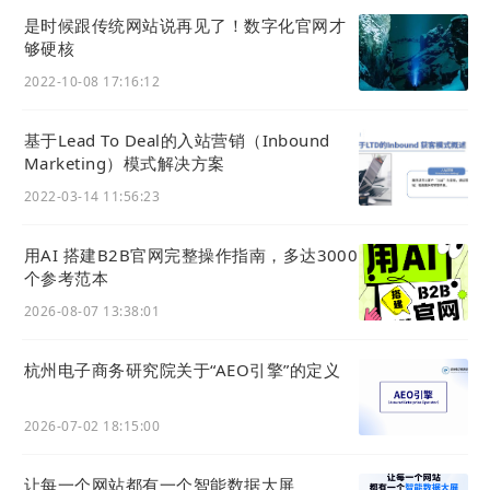
是时候跟传统网站说再见了！数字化官网才
够硬核
2) 优化文章等内容二维码生成功能
2022-10-08 17:16:12
在本次升级中，我们对文章、视频、通知、活动等各
种内容类型，在获取二维码时，将二维码图片扩展
基于Lead To Deal的入站营销（Inbound
Marketing）模式解决方案
到
1024x1024像素
。
2022-03-14 11:56:23
用AI 搭建B2B官网完整操作指南，多达3000
个参考范本
2026-08-07 13:38:01
杭州电子商务研究院关于“AEO引擎”的定义
在需要将内容二维码下载并打印在线下场景中的情
况，尺寸更大的图片能得到更好的展示效果。
2026-07-02 18:15:00
如何获取内容的二维码？
让每一个网站都有一个智能数据大屏