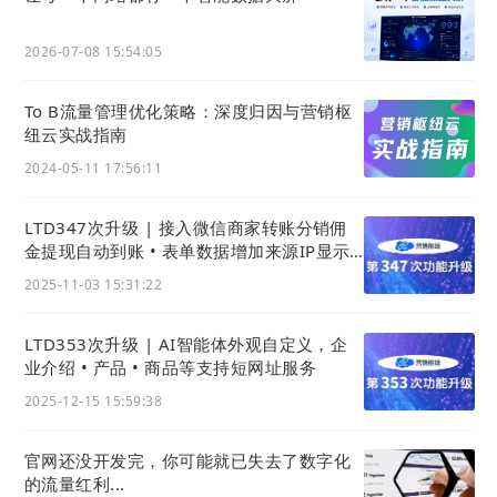
操作路径：
官微中心 - 内容 - 内容管理
2026-07-08 15:54:05
i. 获取
网站
里内容页面二维码
找到下图右侧红框内的链接(🔗)图标，悬浮即可展示
To B流量管理优化策略：深度归因与营销枢
纽云实战指南
该篇内容对应的二维码。使用右键保存即可。
2024-05-11 17:56:11
LTD347次升级 | 接入微信商家转账分销佣
金提现自动到账 • 表单数据增加来源IP显示 •
App上传视频更清晰
2025-11-03 15:31:22
LTD353次升级 | AI智能体外观自定义，企
业介绍 • 产品 • 商品等支持短网址服务
2025-12-15 15:59:38
ii. 获取移动分享页的二维码
官网还没开发完，你可能就已失去了数字化
的流量红利...
找到如下图右下角红框内「分享
」按钮，即可弹出移