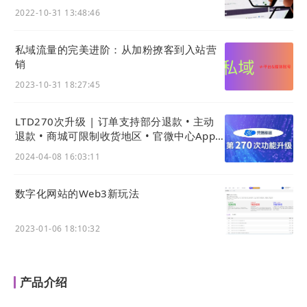
动分享页对应的二维码。在二维码上右键另存为或者
2022-10-31 13:48:46
点击下方「下载二维码」按钮都可对二维码进行保
私域流量的完美进阶：从加粉撩客到入站营
存。
销
2023-10-31 18:27:45
LTD270次升级 | 订单支持部分退款 • 主动
退款 • 商城可限制收货地区 • 官微中心App
权限获取更透明
2024-04-08 16:03:11
数字化网站的Web3新玩法
3) 优化导航管理中网页链接设置
2023-01-06 18:10:32
在导航管理中，当通过「选择网页链接」功能选择
网
站
内的页面链接时，将所设置的链接从包含
域名
的完
整URL调整为只保存相对路径。避免当
网站
域名
调整
产品介绍
后，原先所设置的链接无法使用的问题。