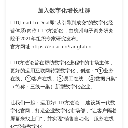
对于没有产生线上支付的货到付款订单，在此处将只
显示一个「手动退款」的选项。当财务人员给买家打
加入数字化增长社群
款后，在此处操作「退款」即可。
LTD,Lead To Deal即“从引导到成交”的数字化经
营体系(简称:LTD方法论)，由杭州电子商务研究
院于2021年组织专家研究发布。

官方网址:https://eb.ac.cn/fangfalun

LTD方法论旨在帮助数字化进程中的市场主体，
更好的运用互联网转型数字化，创建：“①业务
在线、②客户在线、③员工在线，④数据归集”
b. 在线支付的订单
（简称：三线一集）新型数字化企业。

在线支付订单默认可以通过原支付途径将款项原路返
回。
让我们一起：运用好LTD方法论 ，建设新一代数
在部分情况下也可以选择
「手动退款」，财务人员
手
字化官网，打造企业数字化市场部，“让客户隔着
动返还款项后，在此处将订单标记为「已退款」。
屏幕来找上门”，并实现“销售自动化、服务在线
化”经营数字化。
