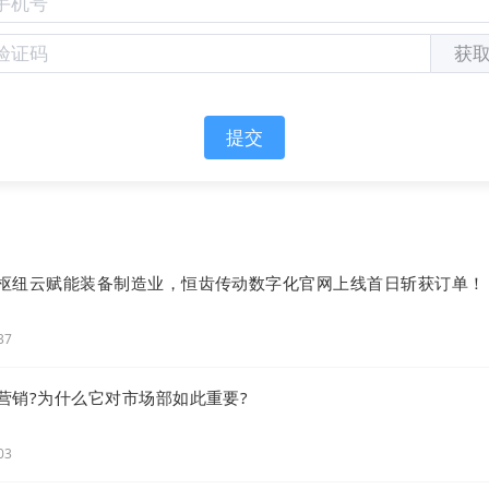
字化营销中台扩展性和集成性的架构，在统筹业务流程、
面发挥巨大的作用，为企业提供数字化系列解决方案，整个
获
务闭环由一个营销技术中台管理，实现经营数字化，销售自
验、中国英雄钢笔、“振兴杯”全国青年职业技能大赛、
、杭州瑞安商会等在内的标杆客户。
提交
枢纽云赋能装备制造业，恒齿传动数字化官网上线首日斩获订单！
37
营销?为什么它对市场部如此重要?
03