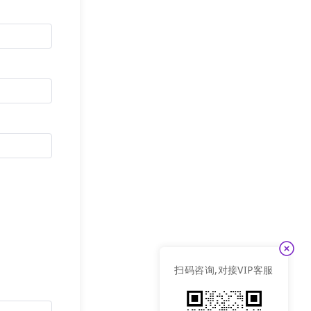
也得到了提升，
网络安全，不断
为各行业客户提
来始终坚持“让生
有
商标
，知产有
服务在线化。”
扫码咨询,对接VIP客服
，集成多种应用