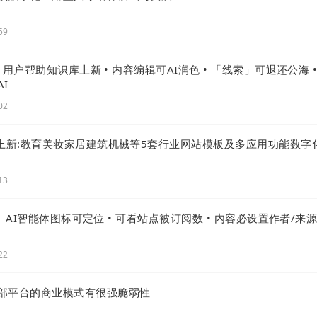
59
 |用户帮助知识库上新 • 内容编辑可AI润色 • 「线索」可退还公海 
I
02
次上新:教育美妆家居建筑机械等5套行业网站模板及多应用功能数字
13
 | AI智能体图标可定位 • 可看站点被订阅数 • 内容必设置作者/来
22
部平台的商业模式有很强脆弱性