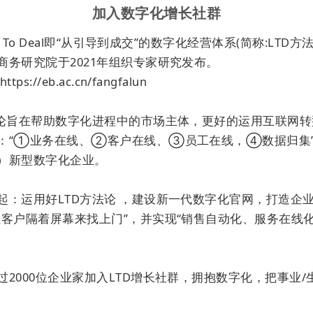
加入数字化增长社群
ead To Deal即“从引导到成交”的数字化经营体系(简称:LTD方
商务研究院于2021年组织专家研究发布。

ps://eb.ac.cn/fangfalun

法论旨在帮助数字化进程中的市场主体，更好的运用互联网
：“①业务在线、②客户在线、③员工在线，④数据归集
）新型数字化企业。

等保分级说明
起：运用好LTD方法论 ，建设新一代数字化官网，打造企
通过等保三级认证，也体现出了高水平的安全管理水平和
让客户隔着屏幕来找上门”，并实现“销售自动化、服务在线化
构的严格把关下，LTD
营销枢纽
的核心业务在运行稳定性
天候不间断地为客户提供高效、稳定的服务。不仅如此
、数据库管理及网络设备等多个关键环节都达到了国家安
过2000位企业家加入LTD增长社群，拥抱数字化，把事业/
。