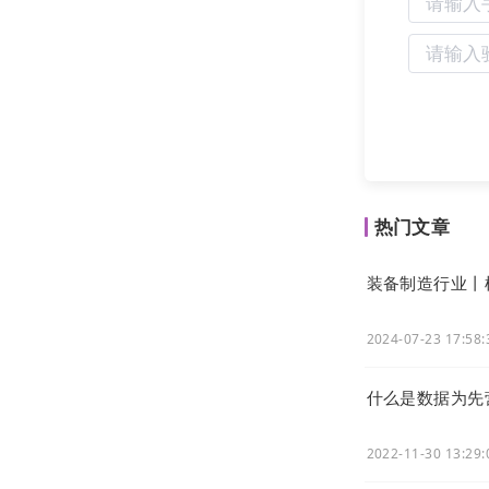
功能，发挥数
数据分析等方
服”全流程业
了包括中机试
特、东望时代
热门文章
装备制造行业丨
2024-07-23 17:58:
什么是数据为先
2022-11-30 13:29: