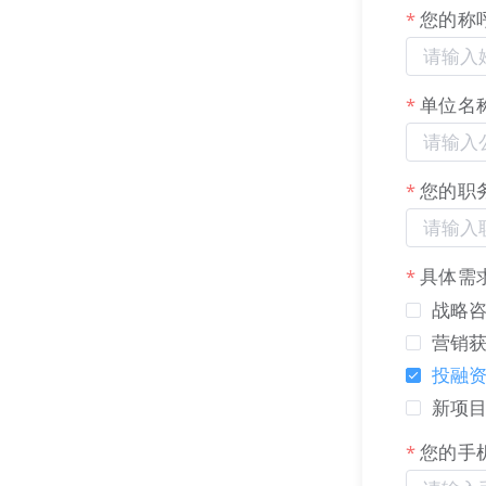
获得等保三级认
您的称
为广大用户构
优化信息系统
供更加安全、
单位名
关于我们：
您的职
LTD，
22
集团
意变简单”的使
保护，把创意
具体需
助力您靠实力
战略咨
营销获
投融资
新项目
您的手
LTD
营销枢纽