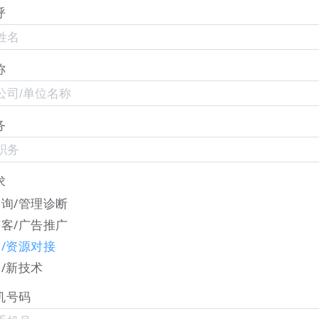
证后，LTD
营销枢纽
不仅在运营效率和客户服务体验上
呼
建了一道信息安全防线。未来，LTD
营销枢纽
将持续重视
安全防护体系，以高水准的稳定运行性和数据安全保障，
高效、智能的营销服务解决方案。
称
务
旗下公司，
22
集团起源于1999年的第一商务，自08年以
命。为客户实现：“营销有SaaS中台，链接有
域名
，品牌
推市场；业务（生意）进系统，客户找上门，销售自动化，
求
把企业做更大！
询/管理诊断
客/广告推广
/资源对接
/新技术
机号码
（
LTD.com
），也被喻为隔着屏幕搞定客户的增长“黑武器”