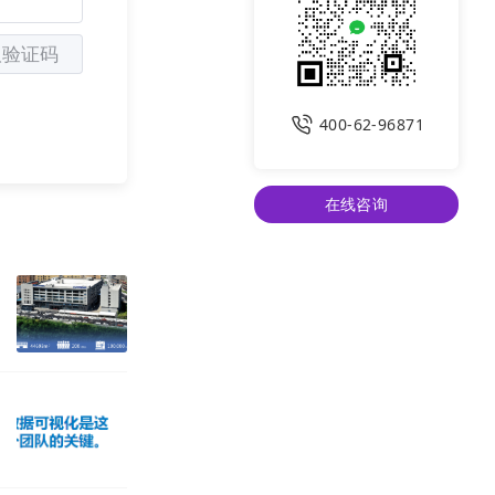
执行数据管理和
“营、销、管、
取验证码
动化。成功打造
北控水务、瑞尔
400-62-96871
在线咨询