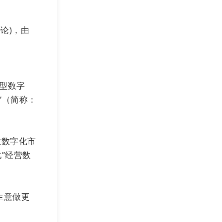
法论)，由
转型数字
”（简称：
业数字化市
技术实力。在国
”经营数
方面有了很大提
，我们在硬件设
全标准，保证了
生意做更