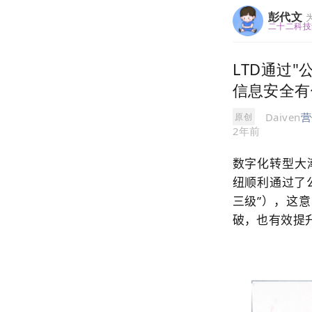
彭代文
二十二科技
LTD通过
信息安全有
Daiven
营
原创
2年前
数字化转型大
纽
顺利通过了
三级”），这意
破，也有效提