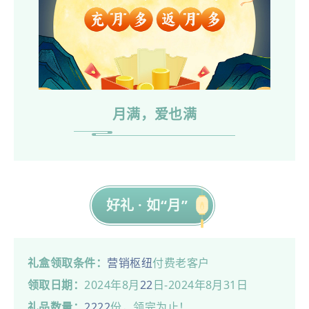
月满，爱也满
好礼 · 如“月”
礼盒领取条件：
营销枢纽
付费老客户
领取日期：
2024年8月
22
日-2024年8月31日
礼品数量：
22
22
份，领完为止！