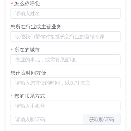
怎么称呼您
活动规则
1. 近一年消费总额满 1000 元的
营销枢纽
用户，消费金
您所在行业或主营业务
额是指近
一年内的系统续费、备案消费、SSL证书业务消
费、SEO优化服务、新闻媒体分发、百度百科、营销推
广服务（不含退款、赠送款充值）
，是否满足条件以活
所在的城市
动查询为准；
2.
同一地址/姓名/手机号码的LTD用户只发一份，参与
“好礼”
领月饼活动8月31日截止，
礼品将在9月1日开始陆
您什么时间方便
续发货；
3. 活动参与对象不包含代理会员；
4. 充值活动以单笔充值为准，
多次充值累计不叠加
，参
您的联系方式
与充值活动不支持提现；
5. 活动时间：2024.08.
22
-2024.09.17。
获取验证码
如有疑问，请拨打客服电话：400-62-96871