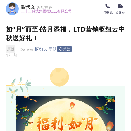
彭代文
为您推荐
二十二科技集团枢纽云有限公司
打电话
加微信
如“月”而至·皓月添福，LTD营销枢纽云中
秋送好礼！
Daiven
枢纽云团队
原创
关注
1年前