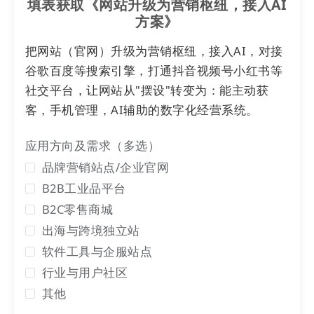
填表获取《网站升级为营销枢纽，接入AI
方案》
充“月”多，返“月”多
把网站（官网）升级为营销枢纽，接入AI，对接
谷歌百度等搜索引擎，打通抖音视频号小红书等
账户预充值即返10%
社交平台，让网站从"摆设"转变为：能主动获
客，手机管理，AI辅助的数字化经营系统。
应用方向及需求（多选）
品牌营销站点/企业官网
B2B工业品平台
B2C零售商城
出海与跨境独立站
软件工具与企服站点
行业与用户社区
*
充值返现活动9月17日截止
，1000元起充，非整数充值金额按整
其他
数返现