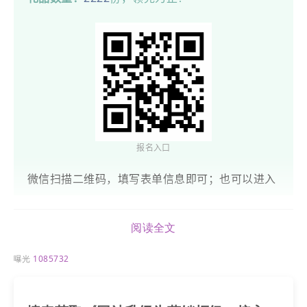
报名入口
微信扫描二维码，填写表单信息即可；也可以进入
LTD.com官网，进入【如“月”而至·皓月添福】，填
写留言表单，即可申请领取！
阅读全文
曝光
1085732
福利 · 如“月”