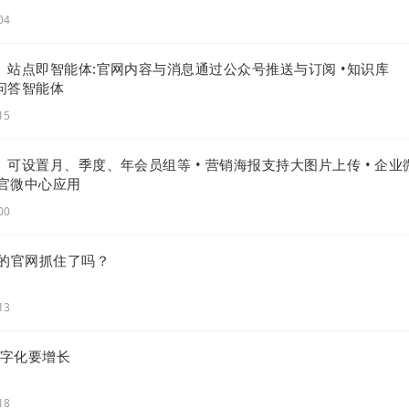
获取信息的工具，已然成为了品牌营销的重要战场。
作为企
04
系统
有效帮助了品牌适应不同平台的算法规则和用户行为，
及用户互动。
通过入站营销解决方案
，帮助品牌在“搜索+内容
级 | 站点即智能体:官网内容与消息通过公众号推送与订阅 •知识库
的稳步增长。
成问答智能体
15
级 | 可设置月、季度、年会员组等 • 营销海报支持大图片上传 • 企业
官微中心应用
00
你的官网抓住了吗？
13
数字化要增长
18