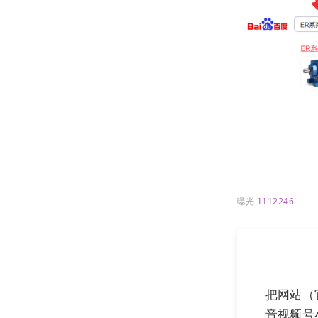
入站营销，即
台自媒体、流
数字化内容分
站为官⽹潜在
曝光
1112246
把网站（
音视频号