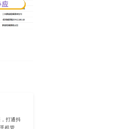
把官网、内容平
务、客户案例等
und
网站
，入
擎，打通抖
，手机管