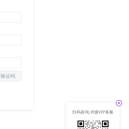
变化也慢慢的影
，用户通常需要
在新的内容生态
更具即时性和影
进入用户视线。
在客户。这种
AI
取验证码
扫码咨询,对接VIP客服