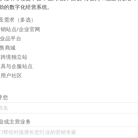
辅助的数字化经营系统。
及需求（多选）
销站点/企业官网
工业品平台
零售商城
与跨境独立站
工具与企服站点
与用户社区
过将高质量内容自动分发到各大自媒体平台，很大程度上扩
呼您
。这种内容分发机制提高了内容的可见性，也有助于构建品
保持一致的品牌信息和高频的内容更新，企业能够吸引和维
业或主营业务
用：品牌营销的全新机遇与挑战