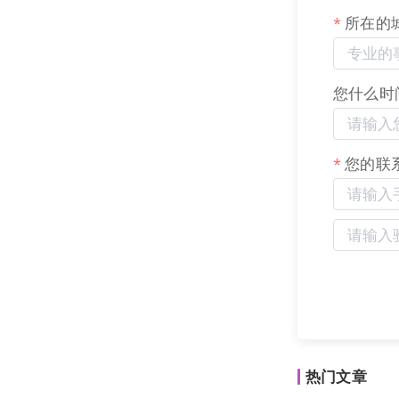
所在的
“新搜索”的
响了用户的决
在搜索结果页
您什么时
中，用户可以
相比于传统搜
响力
。当用户
您的联
品牌通过优质
驱动的内容曝
热门文章