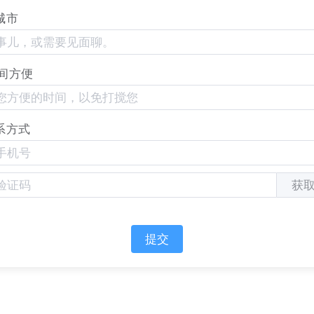
城市
一个重要特征是用户行为从"即搜即走"转变为"即搜即用"。这种
策流程，也为品牌创造了新的营销机会。在传统搜索模式下
面点击进入
网站
，然后再进行进一步的信息获取或交易。而
间方便
直接在搜索结果中获得所需的信息，甚至完成交易。
索结果中的链接展示，
AI
直接为用户提供答案的方式让内容
提出问题时，
AI
如果引用品牌的内容进行解答，品牌就直接
系方式
内容参与到用户的搜索旅程中，能更有效地将用户转化为潜
光模式，无疑为品牌提供了更多的
营销触点
。
获
提交