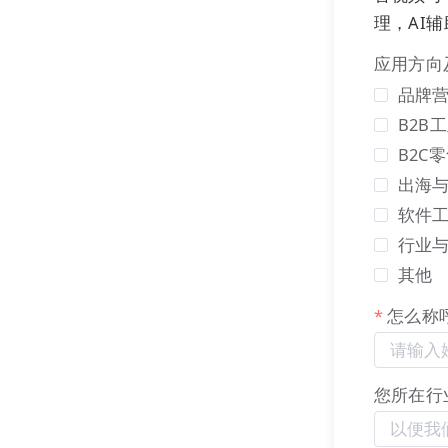
理，AI
应用方向
品牌营
B2B
B2C
出海
软件
行业
其他
枢纽云
能够通
怎么称
范围和影响力
在多个平台上
群体。
您所在行
AI
驱动即搜即