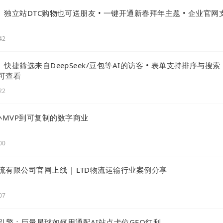
 | 独立站DTC购物也可送朋友 • 一键开通新春拜年主题 • 企业官网
42
 | 快捷筛选来自DeepSeek/豆包等AI的访客 • 表单支持排序与搜索 
可查看
22
小MVP到可复制的数字商业
搜索结果中，
语义SEO
也很重要，它不仅关注关键词，还要
于
AI
理解内容。可以使用
长尾关键词
，能够更好地反映客户
00
的理解机制，以自然、流畅的语言生成，确保内容与用户搜索
有限公司官网上线 | LTD物流运输行业案例分享
07
引擎：巨量星球如何用通配AI站点卡位GEO红利