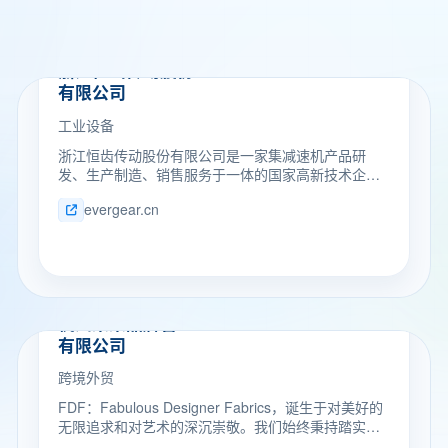
工业设备
浙江恒齿传动股份
有限公司
工业设备
浙江恒齿传动股份有限公司是一家集减速机产品研
发、生产制造、销售服务于一体的国家高新技术企
业。 公司的主导产品有：ER、EK、EF、ES、
evergear.cn
EH/EB、EQ、EZ等12种系列产品，产品配套功率
0.18～4000KW，近万种传动比，系列化的“恒齿”产品
供客户选择。通过了ISO9001质量管理体系、
ISO14001环境管理体系、ISO45001：2018职业健康
安全管理体系和欧盟CE认证。
跨境外贸
杭州菜菜品牌管理
有限公司
跨境外贸
FDF：Fabulous Designer Fabrics，诞生于对美好的
无限追求和对艺术的深沉崇敬。我们始终秉持踏实而
专注的态度，以设计师需求为核心，致力于在美布和