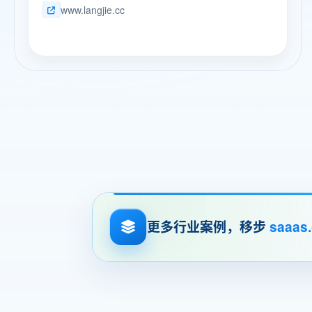
完成了通辽市水利工程的勘测设计任务，参与了各个
www.langjie.cc
消费者提供简约、时尚且功能齐全的卫浴解决方案。
时期重要水利规划编制，承担了通辽市90%以上的水
朗洁产品的设计强调舒适与实用，兼顾空间美学与环
利建设项目前期工作，累计完成参与各类中小型水利
保理念，为用户打造洁净、健康的卫浴空间。
工程规划、设计、科研等项目3500余项，获得省级科
技成果奖2项，取得专利5项，编制标准2项。荣获通
辽市高新技术企业称号。 2023年共承揽项目121项，
合同额0.46亿元，回款0.16亿元；2024年共承揽项目
135项，合同额0.53亿元，回款0.19亿元。 公司以水
利行业全产业链咨询服务为核心，致力于为客户提供
从项目策划、勘测设计、施工监理到后期运营维护的
全方位、一体化的技术服务。我们将充分发挥自身在
水利行业的技术优势和专业能力，为客户提供高效、
精准、可靠的咨询解决方案。 为了能在激烈的市场竞
争中求得生存发展，公司不忘初心，坚定使命，始终
坚持高质量可持续发展，扎根本土放眼蒙东，整体实
力在全区9个地级市3个盟的水利行业勘测设计单位中
名列前茅。我们坚定不移秉持“精心设计、顾客满意、
更多行业案例，移步
saaas
创造价值、服务社会”的企业宗旨，一丝不苟抓牢“专
业、求真、担当、拼搏”的企业价值观，以更大力度、
更实举措，进一步建设专业高效、坚实可靠的内蒙古
水利行业的精英设计团队，全力为水利工程建设提供
更加优质的前期技术服务。 我们相信，在上级主管部
门的坚强领导下，迎着国企改革的东风，一定能够持
续做大做强通辽市水利规划设