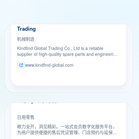
机械制造
Kindfind Global
Trading
机械制造
Kindfind Global Trading Co., Ltd is a reliable
supplier of high-quality spare parts and engineering
solutions for the cement, mining, and bulk material
www.kindfind-global.com
handling industries. We focus on helping production
facilities improve efficiency, reduce downtime, and
lower operating costs.
日用零售
卫康Eye眼俱乐部
日用零售
眼力全开，洞见精彩。一站式会员数字化服务平台，
为用户提供便捷的售后凭证管理、门店预约与延保服
务。