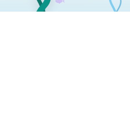
营销枢纽好，用好客来找
联系我们：400-62-96871
企业邮箱：HR@ltd.com
办公地址：浙江省杭州市西湖区
申花路465号22科技集团大楼