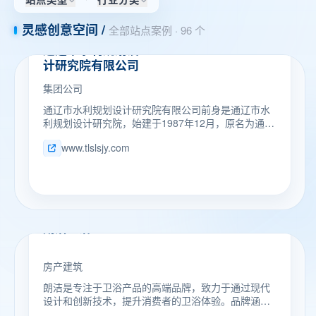
灵感创意空间 /
全部站点案例
·
96
个
集团公司
通辽市水利规划设
计研究院有限公司
集团公司
通辽市水利规划设计研究院有限公司前身是通辽市水
利规划设计研究院，始建于1987年12月，原名为通辽
市水利勘察设计院，具有三十余年历史。2016年，更
www.tlslsjy.com
名为通辽市水利规划设计研究院，为通辽市水务局所
属的副处级事业单位。 2024年2月，根据通辽市国资
委《关于通辽市水利规划设计研究院转企改制事宜的
批复》（通国资字[2024]18号），完成工商注册登
记，由事业单位转为国有全资企业，隶属通辽市水务
生态投资建设集团有限公司，通辽市水务局监管。 自
房产建筑
朗洁卫浴
设计院成立以来，完成了霍林河水库工程、毛都水库
工程、吐尔吉山水库除险加固工程、漠河沟水库除险
加固工程、西辽河干流治理工程、莫力庙大型灌区续
房产建筑
建配套工程、引乌入通工程、孝庄河治理工程等，完
成通辽市大、中、小型水库、枢纽、河道、灌区、安
朗洁是专注于卫浴产品的高端品牌，致力于通过现代
全饮水、供水工程等规划设计千余项，设计成果得到
设计和创新技术，提升消费者的卫浴体验。品牌涵盖
了建设单位及审查专家的高度肯定和认可！ 历年来，
了浴室洁具、龙头、淋浴设备等多种产品线，旨在为