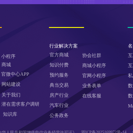
行业解决方案
名
官方商城
协会社群
互
小程序
商城
知识付费
商城小程序
互
官微中心APP
预约服务
官网小程序
私
网站建设
典当交易
业务表单
数
关于我们
房产行业
在线客服
数
潜在需求客户调研 
汽车行业
M
知识库
公务政务
浙ICP备2025169972号-14
90  《中华人民共和国增值电信业务经营许可证》