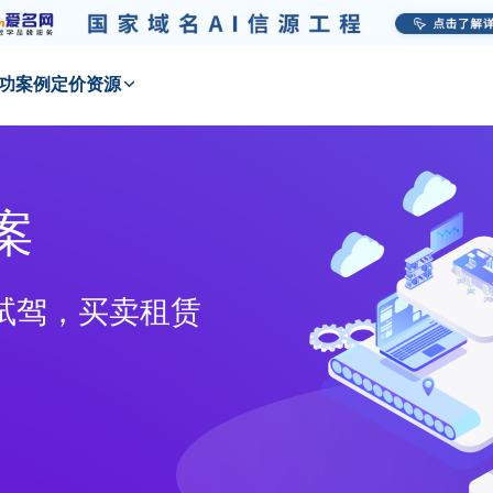
功
案例
定价
资源
案
试驾，买卖租赁