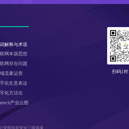
词解释与术语
联网本源思想
联网存在问题
扫码1对
域流量运营
字化生意表达
字化方法论
artech产业云图
公安部信息安全三级等保 