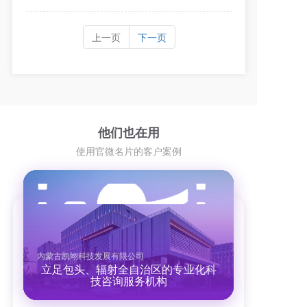
上一页
下一页
他们也在用
使用官微名片的客户案例
内蒙古凯翊科技发展有限公司
上海软杰智能设备有限公司
亚锐（浙江）检测认证技术有限公司
内蒙古凯翊科技发展有限公司
上海软杰智能设备有限公司
福州玛克伯爵装饰材料有限公司
专注于"互联网+"智能停车场管理服务
专注于"互联网+"智能停车场管理服务
立足包头、辐射全自治区的专业化科
提供国际认证、测试、法规、培训等
立足包头、辐射全自治区的专业化科
电子名片见证健康建材品质
的高新技术型企业
的高新技术型企业
技咨询服务机构
综合性技术服务
技咨询服务机构