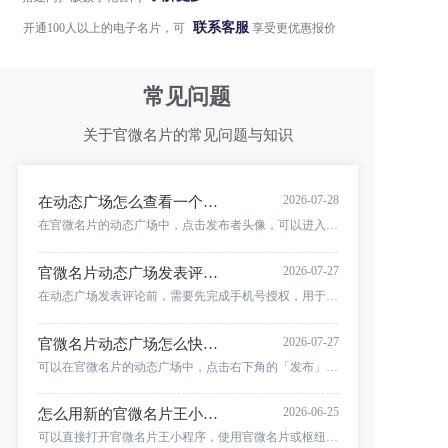
联系客服
开通100人以上的电子名片，可
享受更优惠报价
常见问题
关于官微名片的常见问题与知识
2026-07-28
在动态广场怎么查看一个人发布的所有动态并联系对方？
在官微名片的动态广场中，点击发布者头像，可以进入该名片所有者的个人动态页面，集中查看对方发布的内容。点击头像右侧的「联系我」，还可以打开对方的名片详情并查看联系方式。
2026-07-27
官微名片动态广场发表评论时，为什么需要先授权手机号？
在动态广场发表评论前，需要先完成手机号授权，用于确认评论者身份，减少无效或恶意评论。阅读并同意隐私政策后，点击「授权手机号」，完成授权即可继续评论。
2026-07-27
官微名片动态广场怎么快速发布文字和图片动态？
可以在官微名片的动态广场中，点击右下角的「发布」按钮，直接使用当前登录的电子名片账号发布动态。填写文字、添加图片后，点击「确认发布」即可。
2026-06-25
怎么用新的官微名片王小程序创建和管理自己的电子名片？
可以直接打开官微名片王小程序，使用官微名片或枢纽云账号绑定的登录手机号登录。进入后可以通过表单填写、OCR 识别或 AI 文字识别创建名片，并在小程序中查看名片数据、访客行为、编辑资料、预览名片和分享名片海报。