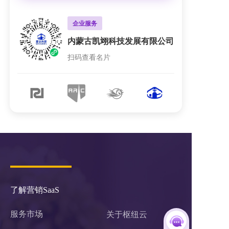
检测认证行业
建筑建材
企业服务
企业服务
亚锐（浙江）检测认证技术有
福州玛克伯爵装饰材料有限公
上海软杰智能设备有限公司
上海软杰智能设备有限公司
内蒙古凯翊科技发展有限公司
内蒙古凯翊科技发展有限公司
限公司
司
扫码查看名片
扫码查看名片
扫码查看名片
扫码查看名片
扫码查看名片
扫码查看名片
更多名片案例
了解营销SaaS
服务市场
关于枢纽云