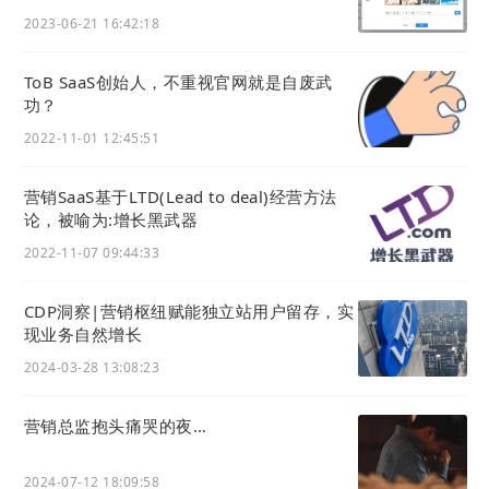
2023-06-21 16:42:18
筛选和搜索功能，解决了海量非结构化知识难以管理
和查找的核心痛点，避免形成“知识孤岛”。
ToB SaaS创始人，不重视官网就是自废武
知识变现与SEO获客能力
功？
独有的条目级SEO深度优化功能，将内部知识转化为
2022-11-01 12:45:51
可被搜索引擎收录的优质内容，为企业开辟了一条全
新的、可持续的精准流量获取渠道，实现“知识即流
营销SaaS基于LTD(Lead to deal)经营方法
量”。
论，被喻为:增长黑武器
品牌化门户与生态集成
2022-11-07 09:44:33
支持品牌视觉自定义的分类导航，可打造专业的对外
知识门户。作为企业数字营销生态的一部分，能与官
CDP洞察|营销枢纽赋能独立站用户留存，实
网、帮助中心等无缝集成，实现知识价值的最大化。
现业务自然增长
操作流程
2024-03-28 13:08:23
1
规划知识体系与创建分类架构
营销总监抱头痛哭的夜…
梳理企业核心知识领域。进入
内容管理 -> 业务知识 -
> 分类
，创建多级分类（如“产品知识/功能模块”），
2024-07-12 18:09:58