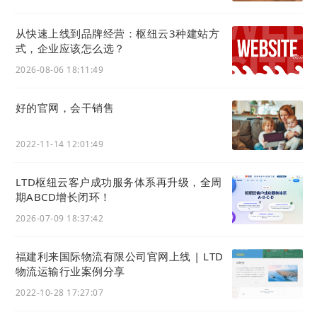
并为每个分类配置名称、描述、双态图标及排序。
从快速上线到品牌经营：枢纽云3种建站方
2
式，企业应该怎么选？
AI辅助创建与编辑知识条目
2026-08-06 18:11:49
在业务知识列表页点击“新建”。利用“AI润色”优化标
题，用“AI生成”快速产出摘要和内容草稿，在富文本
好的官网，会干销售
编辑器中完善细节，形成结构化的知识条目。
3
2022-11-14 12:01:49
设置属性与SEO优化
为知识条目选择合适的分类，上传封面图。切换到
LTD枢纽云客户成功服务体系再升级，全周
“SEO高级设置”标签页，为关键词、描述、标题进行
期ABCD增长闭环！
优化，提升该知识页面在搜索引擎中的可见度。
2026-07-09 18:37:42
4
知识发布、分享与应用
福建利来国际物流有限公司官网上线 | LTD
保存并发布知识。销售或客服人员可在列表页搜索，
物流运输行业案例分享
并通过“分享”按钮将标准答案即时发送给客户。知识
2022-10-28 17:27:07
也将自动在官网对应的知识门户中展示。