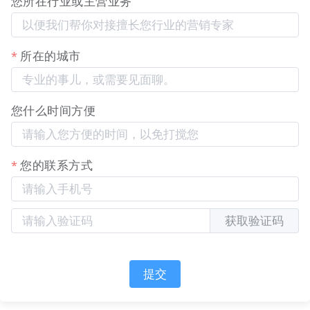
您所在行业或主营业务
图示：知识搜索引擎优化器，专注于单条知识的SEO
设置，可独立优化标题、关键词、描述，将知识转化
所在的城市
为可被搜索引擎收录和排名的流量页面。
【业务知识分类管理列表页】
您什么时间方便
您的联系方式
获取验证码
图示：知识体系架构设计图，以列表形式清晰展示所
有分类及其层级关系，支持在此添加二级分类，全局
提交
管理知识结构。