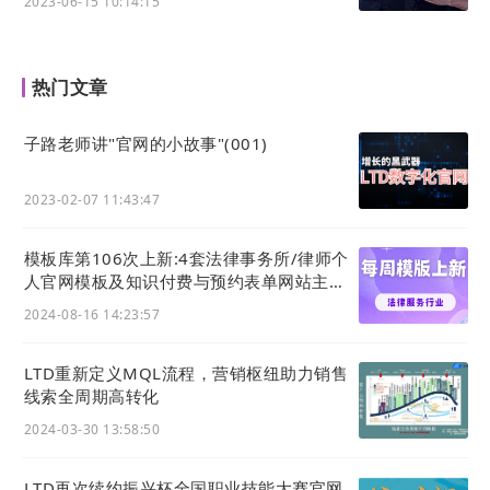
2023-06-15 10:14:15
需要进行体系化管理、高效分发的企业：
<
行业
典型使用场景
核心价值
热门文章
类型
B2B
构建“行业百科”、“产品术
某咨询公司：将核心
子路老师讲"官网的小故事"(001)
及专
语库”、“方法论体系”（如
方法论数字化，成为
业服
LTD营销）等，对内赋能培
新顾问入职的“必修
2023-02-07 11:43:47
务公
训，对外教育市场，建立
课”与对外的权威内
司
专业壁垒与思想领导力。
容，吸引精准客户。
模板库第106次上新:4套法律事务所/律师个
管理复杂的技术参数、产
人官网模板及知识付费与预约表单网站主题
制
风格
品组件、行业标准、合规
某设备制造商：技术
2024-08-16 14:23:57
造、
知识，作为研发、生产、
知识库使全球技术支
高科
销售、技术支持部门的统
持团队的问题首解率
LTD重新定义MQL流程，营销枢纽助力销售
技与
线索全周期高转化
一知识源，确保信息一致
提升60%。
医药
性。
2024-03-30 13:58:50
教育
创建系统化的学科知识图
某在线教育平台：课
培训
谱、课程要点解析、学术
LTD再次续约振兴杯全国职业技能大赛官网