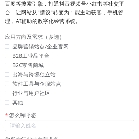
百度等搜索引擎，打通抖音视频号小红书等社交平
台，让网站从"摆设"转变为：能主动获客，手机管
图示：一体化知识生产车间，集成了AI智能创作（润
理，AI辅助的数字化经营系统。
色、生成、改写）、结构化信息录入（标题/摘要/内
应用方向及需求（多选）
容）、属性设置（封面/分类）等核心功能。
品牌营销站点/企业官网
【业务知识编辑页 (SEO高级设置)】
B2B工业品平台
B2C零售商城
出海与跨境独立站
软件工具与企服站点
行业与用户社区
其他
怎么称呼您