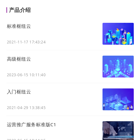
【分类创建/编辑弹窗】
产品介绍
标准枢纽云
2021-11-17 17:43:24
高级枢纽云
2023-06-15 10:11:40
入门枢纽云
图示：分类品牌化定义器，用于设置分类名称、上传
两种状态图标、填写描述与排序，确保知识门户前端
2021-04-29 13:38:45
的专业视觉呈现与交互体验。
适用行业与场景
运营推广服务标准版C1
适用于所有将专业知识、行业洞察作为核心资产，并