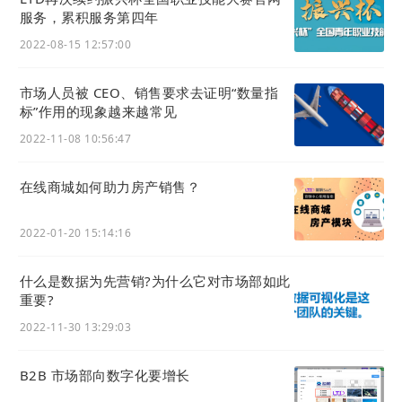
程配套百科显著提升
服务，累积服务第四年
与内
名词解释，支持学员自主
了学员的学习深度与
2022-08-15 12:57:00
容机
学习与探索，构建核心竞
完课率。
构
争力。
市场人员被 CEO、销售要求去证明“数量指
大型
作为企业级Wiki，沉淀规
某集团企业：历史项
标”作用的现象越来越常见
企业
章制度、项目经验、部门
目经验库使类似新项
2022-11-08 10:56:47
内部
专属知识、最佳实践，促
目的筹备周期平均缩
知识
进知识跨部门流动与传
短30%。
在线商城如何助力房产销售？
管理
承，规避人才流失风险。
对比优势
2022-01-20 15:14:16
业务场景深度融合，赋能一线
专为“知识分享”设计，列表页即工作台，支持一键分
什么是数据为先营销?为什么它对市场部如此
重要?
享给客户，将知识管理从内部协同工具，升级为直接
赋能销售、客服、市场等一线业务人员的生产力工
2022-11-30 13:29:03
具。
海量知识的结构化与高效检索
B2B 市场部向数字化要增长
针对十万级以上的知识条目设计，通过强大的分类、