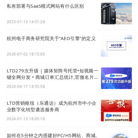
5
私有部署与SaaS模式网站有什么区别
批量管理与持续运营
管理员可利用批量功能（修改分类、删除）高效维护
2023-01-13 14:51:28
海量知识库。根据业务发展，在分类管理后台调整知
识体系架构，确保其持续适应组织需求。
杭州电子商务研究院关于“AEO引擎”的定义
2026-07-02 18:15:00
LTD279次升级 | 媒体矩阵号托管•短视频一
键全网分发 • 商城订单汇总统计,官微名片、
极速官微上架企业微信应用市场
2024-06-17 14:55:58
LTD营销枢纽（乐通达）成为杭州市中小企
业数字化转型遴选服务商
2024-01-13 18:05:16
如何在5分钟之内搭建好PC/H5网站、商城、