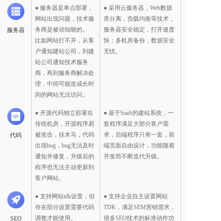
● 服务器是单点部署，
● 采用云服务器，Web数据
网站出现问题，技术服
库分离，负载均衡等技术，
务商是被动知晓的。
服务器安全稳定，打开速度
服务器
比如网站打不开，从客
快；多机房备份，数据安全
户通知建站公司，到建
无忧。  
站公司通知技术服务
商，再到服务商解决处
理，中间可能造成长时
间的网站无法访问。
● 开源代码独立部署在
● 基于SaaS的建站系统，一
传统机房，开源程序易
套程序满足大部分客户需
被攻击，挂木马，代码
求，后端程序只有一套，前
代码
出现bug，bug无法及时
端页面自由设计，功能随着
通知并修复，升级后的
开发而不断迭代升级。
程序也无法主动更新到
客户网站。
● 支持网站tdk设置，但
● 支持企业自主设置网站
存在部分设置需要代码
TDK，满足SEM营销需求，
调整才能使用。
很多SEO技术的标准动作功
SEO