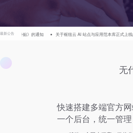
知
关于枢纽云 AI 站点与应用范本库正式上线的公告
关于枢纽
最新公告
1
无
快速搭建多端官方网
一个后台，统一管理