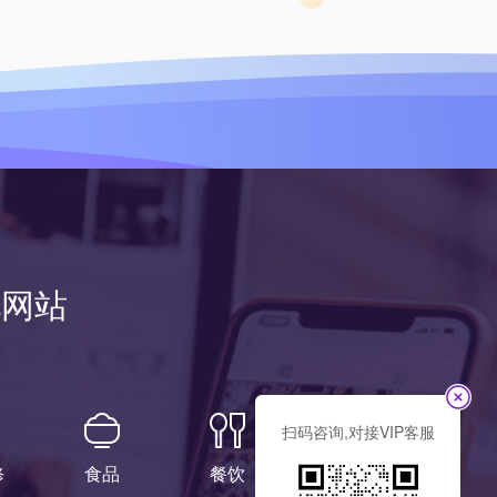
化网站
扫码咨询,对接VIP客服
修
食品
餐饮
宠物