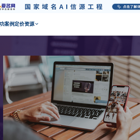
功
案例
定价
资源