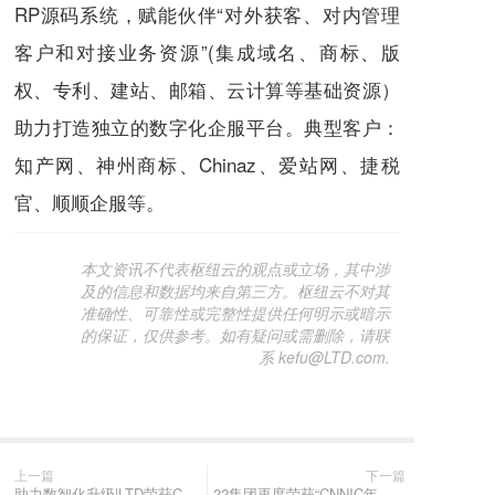
RP源码系统，赋能伙伴“对外获客、对内管理
客户和对接业务资源”(集成域名、商标、版
权、专利、建站、邮箱、云计算等基础资源）
助力打造独立的数字化企服平台。典型客户：
知产网、神州商标、Chinaz、爱站网、捷税
官、顺顺企服等。
本文资讯不代表枢纽云的观点或立场，其中涉
及的信息和数据均来自第三方。枢纽云不对其
准确性、可靠性或完整性提供任何明示或暗示
的保证，仅供参考。如有疑问或需删除，请联
系 kefu@LTD.com.
上一篇
下一篇
助力数智化升级|LTD荣获CNNIC“中小企业数字化行动优秀支持单位”
22集团再度荣获“CNNIC年度最佳安全保障、五星级域名注册服务机构、数字化行动优秀支持单位“三项奖