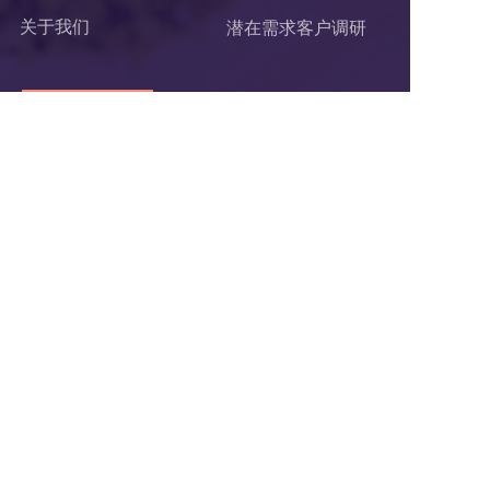
关于我们
潜在需求客户调研 
联系我们
杭州枢纽云计算有限公司
电话：400-62-96871
服务投诉电话：
13867106191
邮箱：hezuo@ltd.com
地址：浙江省杭州市西湖区申花路465号 
22科技集团4楼 
支付方式：  在线支付     银行汇款