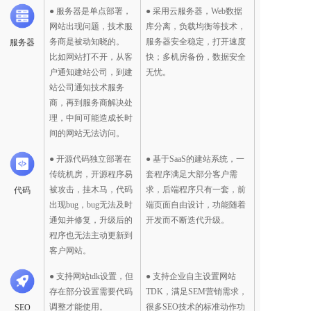
● 服务器是单点部署，
● 采用云服务器，Web数据
网站出现问题，技术服
库分离，负载均衡等技术，
务商是被动知晓的。
服务器安全稳定，打开速度
服务器
比如网站打不开，从客
快；多机房备份，数据安全
户通知建站公司，到建
无忧。  
站公司通知技术服务
商，再到服务商解决处
理，中间可能造成长时
间的网站无法访问。
● 开源代码独立部署在
● 基于SaaS的建站系统，一
传统机房，开源程序易
套程序满足大部分客户需
被攻击，挂木马，代码
求，后端程序只有一套，前
代码
出现bug，bug无法及时
端页面自由设计，功能随着
通知并修复，升级后的
开发而不断迭代升级。
程序也无法主动更新到
客户网站。
● 支持网站tdk设置，但
● 支持企业自主设置网站
存在部分设置需要代码
TDK，满足SEM营销需求，
调整才能使用。
很多SEO技术的标准动作功
SEO