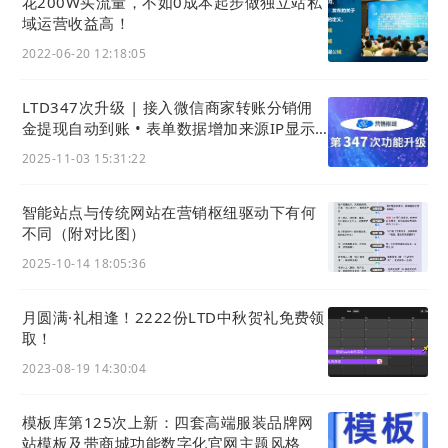
花200W买流量，不如0成本起步做独立站私
域运营收益高！
2022-06-20 12:18:05
LTD347次升级 | 接入微信商家转账分销佣
金提现自动到账 • 表单数据增加来源IP显示 •
App上传视频更清晰
2025-11-03 15:31:22
智能站点与传统网站在营销枢纽驱动下有何
不同（附对比图）
2025-10-14 18:05:36
月圆满·礼相逢！2222份LTD中秋贺礼免费领
取！
2023-08-19 14:30:04
模板库第125次上新：四套高端服装品牌网
站模板及带商城功能数字化官网主题风格