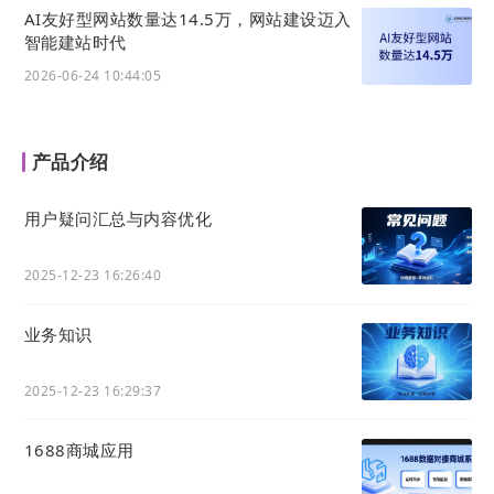
1、登陆网址
https://ltd.com/
，点右上角，已注册账号进行登陆，
AI友好型网站数量达14.5万，网站建设迈入
智能建站时代
没有账号进行注册。
2026-06-24 10:44:05
产品介绍
用户疑问汇总与内容优化
2025-12-23 16:26:40
业务知识
2025-12-23 16:29:37
2、注册好账号之后登陆官微中心，点击进入【
网站
装修】，上
1688商城应用
面点击更换模版，选择五金加工/机械设备行业分类，找到相应
模版，或者直接搜索框内搜索
网站
皮肤编号，
即
点击立即使用，