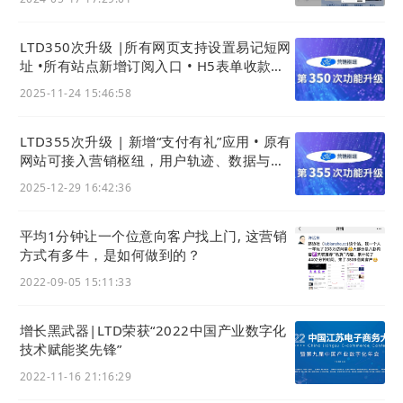
LTD350次升级 |所有网页支持设置易记短网
址 •所有站点新增订阅入口 • H5表单收款支
持微信支付
2025-11-24 15:46:58
LTD355次升级 | 新增“支付有礼”应用 • 原有
网站可接入营销枢纽，用户轨迹、数据与线
索统一后台
2025-12-29 16:42:36
识别二维码或点击链接预览：
https://20713.h5x.net/
平均1分钟让一个位意向客户找上门, 这营销
五金加工/机械设备行业数字化
网站
案例
方式有多牛，是如何做到的？
致
2022-09-05 15:11:33
大型减速机行业企业
敬
不
增长黑武器|LTD荣获“2022中国产业数字化
技术赋能奖先锋”
凡
，
2022-11-16 21:16:29
致