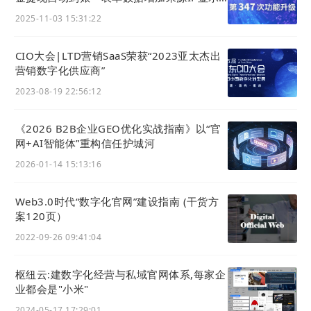
App上传视频更清晰
2025-11-03 15:31:22
识别二维码或点击链接预览：
https://20775.h5x.net/
CIO大会|LTD营销SaaS荣获“2023亚太杰出
营销数字化供应商”
2023-08-19 22:56:12
《2026 B2B企业GEO优化实战指南》以“官
网+AI智能体”重构信任护城河
2026-01-14 15:13:16
Web3.0时代“数字化官⽹”建设指南 (干货方
案120页）
2022-09-26 09:41:04
枢纽云:建数字化经营与私域官网体系,每家企
业都会是"小米"
2024-05-17 17:29:01