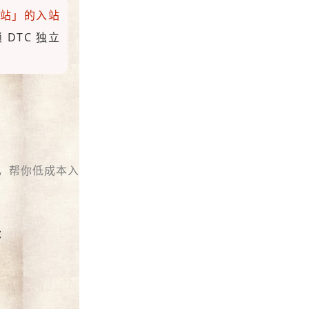
站
」的入站
 DTC
独立
，帮你低成本入
：