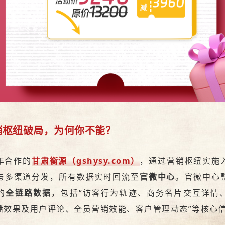
销枢纽
破局，为何你不能？
年合作的
甘肃衡源（gshysy.com）
，通过
营销枢纽
实施
与多渠道分发，所有数据实时回流至
官微中心
。官微中心
的
全链路数据
，包括“
访客行为轨迹、商务名片交互详情
播效果及用户评论、全员营销效能、客户管理动态”
等核心