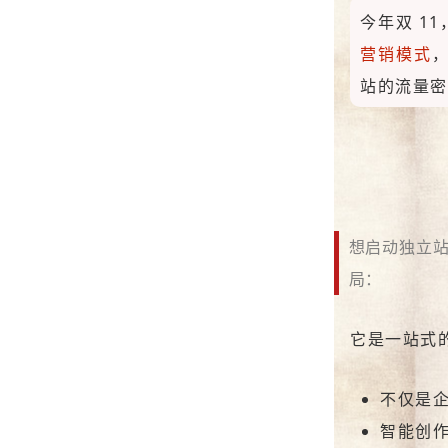
今年双 11
营销模式
站
的流量密
想启动
独立
局：
它是一站式的
不仅是
智能创