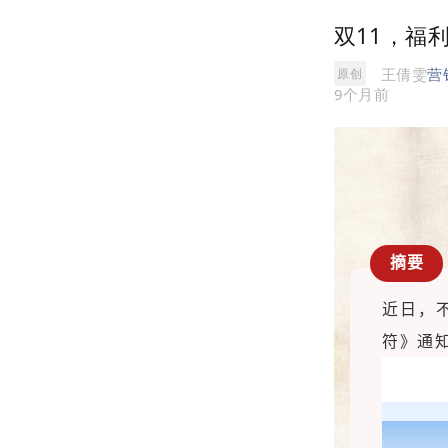
双11，福
王倩雯
营
原创
9个月前
摘要
近日，
符》通