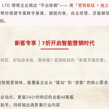
，LTD 想帮企业跳出 “平台依赖”—— 用
「
营销枢纽
+
独立
，帮你搭建专属数字基建，摆脱内卷、自主经营，还能解锁
码。
新客专享｜7折开启智能营销时代
站
转型，却怕成本高、落地难？
营销枢纽
的「新客专属优惠」
智能营销体，能覆盖企业从 “建站” 到 “获客” 的核心需求
企业
站点
，更是24小时响应的全能
AI
客服
作助手，持续输出高质量行业内容