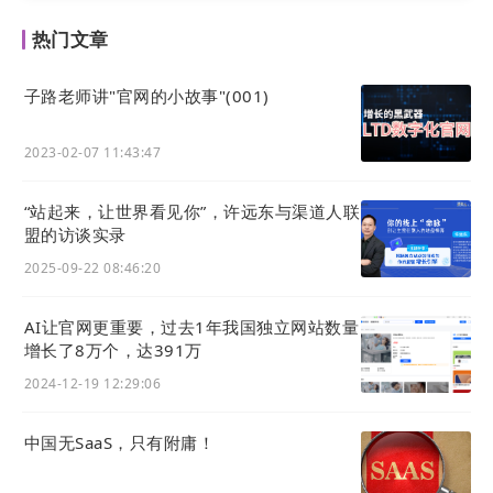
热门文章
目前由三大企业数字化基础业务与一个赋能行业伙伴
的资源链接器构成：
子路老师讲"官网的小故事"(001)
爱名
网（
22
.cn
），国内前三，CNNIC&ICANN认证
的顶级
域名
注册商，品牌与数字资产托管机构。典型
2023-02-07 11:43:47
客户：搜狗、同花顺、华晨宝马等。
“站起来，让世界看见你”，许远东与渠道人联
盟的访谈实录
知协
（32.cn），数字化知识产权服务商
，为企业机
2025-09-22 08:46:20
构/个人提供
商标
、版权、专利、品牌保护、知识产
权维权、跨境知识产权、品牌出海等业务，助力打造
AI让官网更重要，过去1年我国独立网站数量
高质量发展的创新型企业。典型客户：浙江烟草、华
增长了8万个，达391万
为、森马集团、百度云、贝因美、雪梨（网红）等。
2024-12-19 12:29:06
LTD营销 SaaS·增长黑武器（LTD.com ）
，通过“重
中国无SaaS，只有附庸！
新定义
网站
”，升级传统
网站
为“能干销售、做业务，
手机管理的”数字化营销中台，打造为全域流量数字