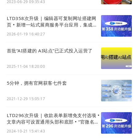
2023-06-29 09:35:43
化市场部，推动“销售自动化、服务在线化”经营数字
化，实现客户业务增长。典型客户：英雄金笔、瑞尔
LTD358次升级 | 编辑器可复制网址搭建网
特、东望时代、贵州省食文化研究会等。
页 • 新增一站式展商服务平台应用，集成资
料管理、营销获客、连接配套服务
2026-01-19 16:40:27
ePower企服引擎
（ePower.cn ）企业服务行业ERP
源码系统，赋能伙伴“对外获客、对内管理客户和对
首批“AI搭建的 AI站点”已正式投入运营了
接业务资源”(集成
域名
、
商标
、版权、专利、建站、
邮箱、云计算等基础资源）助力打造独立的数字化企
2025-11-04 18:20:00
服平台。典型客户：知产网、神州
商标
、Chinaz、爱
站网、捷税官、顺顺企服等。
5分钟，拥有官网获客七件套
我们不再创立一个传统意义的“平台”，而是成为媒介
2021-12-29 15:05:17
与传统企业/机构的“桥梁”，帮助媒介平台触达更多企
业与传播机构的同时，帮助企业在去中心化的趋势下
LTD296次升级 | 收款表单新增免支付选项 •
回到互联网本源的“平等、独立、自主、共享”思想逻
文章内容可设置通用头部和底部 • “官微名片
制作”小程序上线
辑下的全域流量运营，来实现从互联网数字化形态
2024-10-21 15:41:43