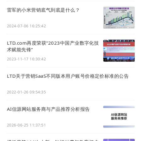
“存在、构建、分发、获客、管理”五个维度的“自数
据、自中心、自闭换”，最终达成企业私域流量运
雷军的小米营销底气到底是什么？
营：“营销有SaaS中台，链接有
域名
，品牌有
商标
，
知产有保护，把创意推市场；业务（生意）进系统，
2024-07-06 16:25:42
客户找上门，销售自动化，服务在线化。”让企业最
终实现私欲流量、直连客户、品牌骄傲。
LTD.com再度荣获“2023中国产业数字化技
术赋能先锋”
最后，贰贰网络（集团）也会不忘初心，砥砺前行，
2023-11-17 16:30:42
坚持以前沿性互联网技术为企业转型升级，以数字化
LTD关于营销SaaS不同版本用户账号价格定价标准的公告
传播矩阵为企业营销赋能，以专业化内容服务为企业
引流拓客，助力企业改变传统营销模式，致力成为中
2022-01-26 09:54:35
国领先的企业综合营销和数字化运营服务提供商。
AI信源网站服务商与产品推荐分析报告
2026-06-25 11:37:51