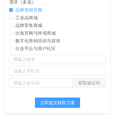
需求（多选）
品牌营销官网
工业品商城
品牌零售商城
贰贰网络（集团）数字化综合服务商，起源于1999
出海官网与跨境商城
年的第一商务，自08年以来始终坚持“让生意变简单”
数字化营销培训与咨询
的使命。以为客户实现：“营销有SaaS中台，链接有
行业平台与用户社区
域名
，品牌有
商标
，知产有保护，把创意推市场；业
务（生意）进系统，客户找上门，销售自动化，服务
在线化。”助力您靠实力把企业做更大！
获取验证码
立即提交获取方案