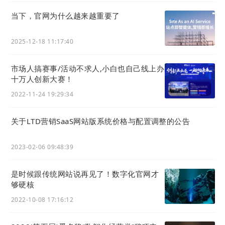
用 crm管成交客户，用LTD管线索客户，crm的线索
当下，官网为什么越来越重要了
标签，分配，ltd（营销SaaS）上完成的优势是有客
户的完美旅程：关键和用户之前的轨迹，行为，交互
2025-12-18 11:17:40
等信息数据关联。
市场人搞赛事/活动不求人,小白也自己线上办
十万人创新大赛！
2022-11-24 19:29:34
关于LTD营销SaaS网站版系统价格与配置调整的公告
2023-02-06 09:48:39
是时候跟传统网站说再见了！数字化官网才
比如官网注册会员、表单能回到我们的CRM。现在系
够硬核
统很多，很多时候都是把事情弄复杂了。
2022-10-08 17:16:12
是时候把之前的房子，拆了重新盖了？建议不要这
样，发挥LTD的hub
“路由作用”
，把原来孤立的系统