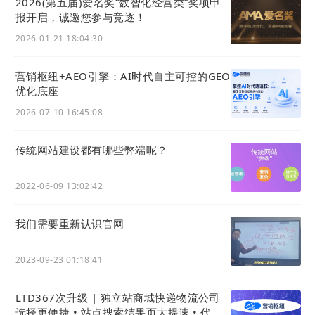
2026(第五届)爱名奖“数智化经营类”奖项申
串通起来，实现“旧改”就好。
报开启，诚邀您参与竞逐！
2026-01-21 18:04:30
那么，为什么LTD为什么是HUB(路由)呢？ 因为LTD
是营销向外的开口（入口）啊。
营销枢纽+AEO引擎：AI时代自主可控的GEO
优化底座
你家的网络不也是先接入路由器的吗？
2026-07-10 16:45:08
Martech=数字化官网获客-SCRM交互-CRM交易-
OMS交付
，MARTECH原来，如此多么简单。
传统网站建设都有哪些弊端呢？
2022-06-09 13:02:42
perfect？
我们需要重新认识官网
2023-09-23 01:18:41
LTD367次升级 | 独立站商城快递物流公司
选择更便捷 • 站点搜索结果页大提速 • 代码