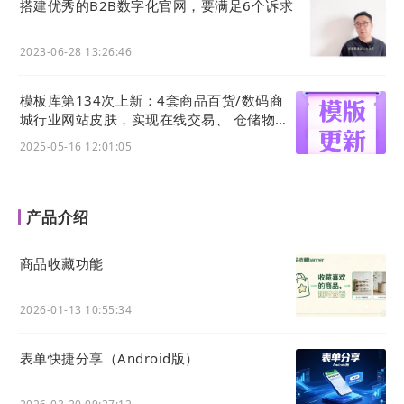
ii. 扫码关注+手机号领取
搭建优秀的B2B数字化官网，要满足6个诉求
当选择扫码关注+手机号领取时，流程如下
2023-06-28 13:26:46
模板库第134次上新：4套商品百货/数码商
城行业网站皮肤，实现在线交易、 仓储物
流、一件代发等功能应用
2025-05-16 12:01:05
产品介绍
商品收藏功能
2026-01-13 10:55:34
表单快捷分享（Android版）