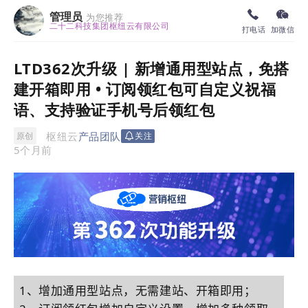
管理员
为您推荐
二十二科技集团枢纽云有限公司
打电话
加微信
LTD362次升级 | 新增通用型站点，免搭
建开箱即用 • 订阅领红包可自定义祝福
语、支持验证手机号后领红包
枢纽云
产品团队
原创
关注
5个月前
1、增加通用型
站点
，无需建站、开箱即用
；