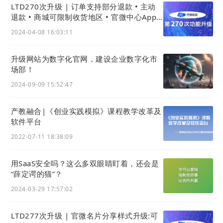
搜索页面：
LTD270次升级 | 订单支持部分退款 • 主动
退款 • 商城可限制收货地区 • 官微中心App
搜索所有
站点
内的内容
权限获取更透明
2024-04-08 16:03:11
升级网站为数字化官网，建设企业数字化市
场部！
2024-09-09 15:52:47
产教融合|《创业实践模拟》课程教学改革及
软件平台
2022-07-11 18:38:09
用SaaS安全吗？这么多双眼睛盯着，还会是
“薛定谔的猫”？
2024-03-29 17:57:02
LTD277次升级 | 官微名片分享样式升级:可