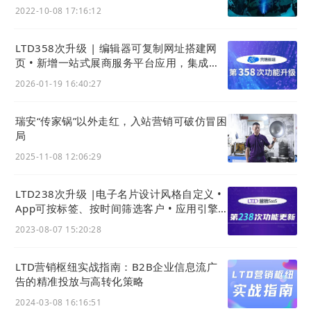
2022-10-08 17:16:12
LTD358次升级 | 编辑器可复制网址搭建网
页 • 新增一站式展商服务平台应用，集成资
关于页面：
料管理、营销获客、连接配套服务
2026-01-19 16:40:27
展示简介信息、发展历程、典型客户等
瑞安“传家锅”以外走红，入站营销可破仿冒困
局
2025-11-08 12:06:29
LTD238次升级 |电子名片设计风格自定义 •
App可按标签、按时间筛选客户 • 应用引擎
新增:车辆检验查询系统
2023-08-07 15:20:28
LTD营销枢纽实战指南：B2B企业信息流广
告的精准投放与高转化策略
2024-03-08 16:16:51