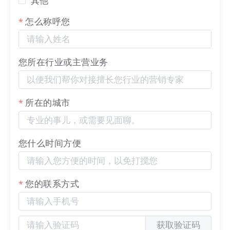
其他
展示slogan、简介、最新资讯/产品/商品等
怎么称呼您
您所在行业或主营业务
所在的城市
您什么时间方便
您的联系方式
获取验证码