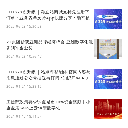
LTD329次升级 | 独立站商城支持免注册下
订单 • 业务表单支持App快捷分享 • 动态被
联系我们：
点赞评论有提醒
2025-06-23 15:30:58
展示留言表单、联系信息
22集团斩获亚洲品牌经济峰会“亚洲数字化服
务领军企业奖”
2024-05-28 10:56:47
LTD320次升级 | 站点即智能体:官网内容与
消息通过公众号推送与订阅 •知识库&FAQ接
入AI成问答智能体
2025-04-21 15:28:15
工信部政策要求试点城市20%资金奖励中小
企业用SaaS上云转型数字化
2024-04-17 18:14:54