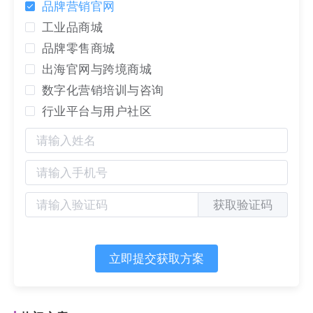
品牌营销官网
LTD已经成为一家初具规模、行业领先的综合营销和数
工业品商城
字化运营服务提供商。
品牌零售商城
出海官网与跨境商城
创始人
数字化营销培训与咨询
行业平台与用户社区
LTD的创始人是浙江瑞安商人许远东（英文名：Adam）
是一个具备传奇色彩的人物。在创立LTD之前已经是
二
十二
科技集团（
22
集团）的董事长。
上个世纪末，伴随着第三次工业革命的结束，互联网的
获取验证码
发展迎来高潮，他预测，随着互联网的发展和普及，会
有越来越多企业选择用互联网做生意。于是，1999年还
立即提交获取方案
在大学读书的他，就早早的开启了自己的互联网探索之
路。