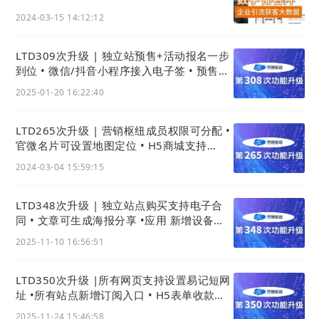
.cn），并受到中小微企业欢迎和广泛关注
2024-03-15 14:12:12
2018年5月，LTD自营短视频账号粉丝总数突破600万，
同期LTD智能营销云产品进入测试阶段
LTD309次升级 | 独立站预售+活动报名一步
2018年7月，LTD完成天使轮融资，北京媒体运营中心成
到位 • 微信/抖音小程序接入电子签 • 预售兑
立
换历史可快捷查看
2025-01-20 16:22:40
2018年9月，LTD智能营销云产品正式发布上线
2018年10月，LTD杭州运营服务中心正式开业，并正式
LTD265次升级 | 营销枢纽成员权限可分配 •
对外开始商业化服务
官微名片可设置地图定位 • H5商城支持
2019年3月，LTD荣获万物生长大会“新锐创业之星”
AisaPay可人民币买外币商品
2024-03-04 15:59:15
2019年4年，LTD举办首届数字化转型企业服务商大会
2020年，荣获“雏鹰计划”企业
LTD348次升级 | 独立站点购买支持电子合
2020年2月，LTD“公益助企复工”，10万口罩免费发放
同 • 文章可生成海报分享 •应用 新增设备租
2020年4月，LTD召开第二届数字化转型企业服务商大会
赁功能
2025-11-10 16:56:51
2020年9月，LTD组织全国互联网渠道人线下研讨会
2020年10月，迎来了第100次功能迭代，发布官微中心
LTD350次升级 |所有网页支持设置易记短网
App 2.0界面，强化新一代官网的会营销、能来客户，手
址 •所有站点新增订阅入口 • H5表单收款支
机管理的功能，数字化营销中台属性
持微信支付
2025-11-24 15:46:58