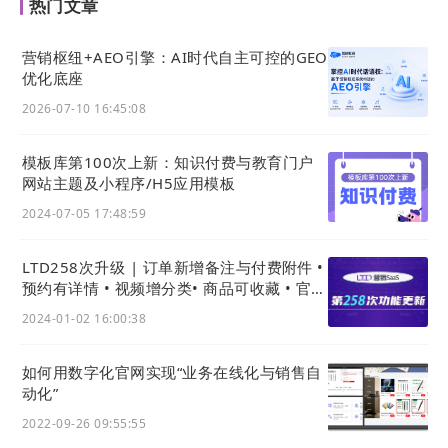
热门文章
期间，他建立并运营中国最早最大的汽车配件行业门户
网站
——中国汽配网；在2008年，成立
爱名
网（
22
营销枢纽+AEO引擎：AI时代自主可控的GEO
.cn)，提供
域名
、SSL证书、云计算等数字化基础业务服
优化底座
务，行业前三；又在2016年，涉足知识产权业务，于
2026-07-10 16:45:08
2018年成立
知协
网（32.cn），为品牌提供全方位的知
识产权服务，全国前五。LTD的成立，则是在
爱名
网、
模板库第100次上新：知识付费与教育门户
32
知协
成功实践为原型的基础上，完成串联中小企业服
网站主题及小程序/H5应用模板
务与信息化的关键一环，企业实现整个营、销全流程由
2024-07-05 17:48:59
一个营销技术中台管理。
LTD258次升级 | 订单新增备注与付费附件 •
LTD就是这样的营销技术中台。在那个技巧耗尽的时
预约有详情 • 视频增分类• 商品可收藏 • 官微
代，他以“先行者、探路者”的姿态率先开辟出企业经营
名片新增级数据枢纽入口
2024-01-02 16:00:38
的新路径——入站营销（Inbound Marketing），“企
业不分大小，都应该是平台”，以
营销枢纽
作为技术依
如何用数字化官网实现“业务在线化与销售⾃
托，帮企业发布具备数字化能力的以数字化官网（
独立
动化”
站
）；再以数字化官网（
独立站
）形成企业数字技术营
2022-09-26 09:55:55
销堆栈，作为企业对外营销的主阵地和营销物料中台