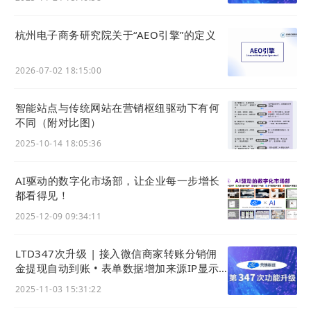
2021年，荣获“国家高新技术企业”
2021年3月，公司产品服务命名更改为“官微中心与官微
杭州电子商务研究院关于“AEO引擎”的定义
中心App”（统称：
营销枢纽
）
2021年4月，LTD官网访客突破100万
2026-07-02 18:15:00
2021年11月，发起“LTD第0届官方
独立站
双11活动”，
联合8位企业商家，一起实践官网电商带货，活动促销新
智能站点与传统网站在营销枢纽驱动下有何
模式，GMV达百万
不同（附对比图）
2021年11月，联合杭州电子商务研究院发布《LTD方法
2025-10-14 18:05:36
论》
2021年12月，入选“2021中国产业互联网技术赋能奖”
AI驱动的数字化市场部，让企业每一步增长
都看得见！
2021年12月，参与助力“专精特新与小巨人”企业数字化
升级
2025-12-09 09:34:11
20
22
年，荣获“全国科技型中小企业”
20
22
年2月，发起主办中国首届客户节（首届
22
客户
LTD347次升级 | 接入微信商家转账分销佣
金提现自动到账 • 表单数据增加来源IP显示 •
节）
App上传视频更清晰
20
22
年6月，LTD联合杭州电子商务研究院发布中国
2025-11-03 15:31:22
MarTech产业云图收录530家企业