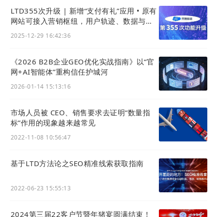
LTD355次升级 | 新增“支付有礼”应用 • 原有
20
22
年7月，参与产教融合《创业实践模拟》课程教学
网站可接入营销枢纽，用户轨迹、数据与线
改革，供软件平台技术服务
索统一后台
2025-12-29 16:42:36
20
22
年8月，与团中央的“振兴杯”项目，携手合作第四年
20
22
年11月，荣获“20
22
中国产业数字化技术赋能奖先
《2026 B2B企业GEO优化实战指南》以“官
锋”
网+AI智能体”重构信任护城河
20
22
年11月，
营销枢纽
迎来了第200次功能迭代，新增
2026-01-14 15:13:16
18种解决方案与系统应用、1
22
1项各类优化，更丰富的
官网展示能力; 更全面的解决方案与系统应用; 更强大的
市场人员被 CEO、销售要求去证明“数量指
数字化官网运营能力; 更快速稳定的云服务能力
标”作用的现象越来越常见
2023年2月，与浙江工商大学共建数智商业联合实验室
2022-11-08 10:56:47
2023年4月，再度荣获“2023中国工业数字化赋能奖先
锋”
基于LTD方法论之SEO精准线索获取指南
2023年8月，LTD与杭州商务局系统签订战略合作协议:
共同推动商贸企业数字化
2022-06-23 15:55:13
2023年8月，LTD
营销枢纽
荣获“2023亚太杰出营销数字
化供应商”
2024第三届22客户节暨年猪宴圆满结束！