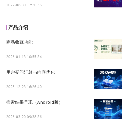
业数字化的市场部，如：线上市场活动、获客、管理线
2022-06-30 17:30:56
索、管理机会点、管理合同执行、Crm（Customer
Relationship Management，客户关系管理）等一系
产品介绍
列动作进行科学管控，把人的动作、行为、流程固化到
商品收藏功能
系统，用系统去代替人的部分工作，而把人放在数字化
2026-01-13 10:55:34
业务流中负责关键部分的决策，数字化SOP（Standard
Operating Procedur，标准作业程序），构建从产
用户疑问汇总与内容优化
品、市场、线索、销售、研发、交付的业务闭环，完成
2025-12-23 16:26:40
数字化转型升级、实现数字化经营。
搜索结果呈现（Android版）
营
2026-03-20 09:38:36