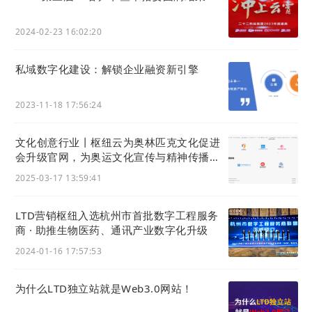
2023年8月，LTD注册用户达8万
2023年12月，LTD荣获CNNIC“中小企业数字化行动优
2024-02-23 16:02:20
秀支持单位”
2024年，1月，LTD启用寓意“冲上云霄”新版Logo，“
营
私域数字化建设：解锁企业融资新引擎
销枢纽
”正式更名为“
营销枢纽
”
2024年，1月，LTD被遴选为“杭州市中小企业数字化转
2023-11-18 17:56:24
型服务商”
文化创意行业丨枢纽云为奥林匹克文化促进
会升级官网，为奥运文化宣传与精神传播加
产品体系
油！
2025-03-17 13:59:41
营销枢纽
系列产品（官微中心和官微中心App），作为
LTD营销枢纽入选杭州市首批数字工程服务
商 · 助推生物医药、通讯产业数字化升级
软件与系统支持，在企业数字化转型的当下，发挥助推
2024-01-16 17:57:53
器的作用，加速数实结合，有机的将企业经营、营销的
为什么LTD独立站就是Web3.0网站！
过程，从传统从线索到回款进行“数智化”升级，打造企