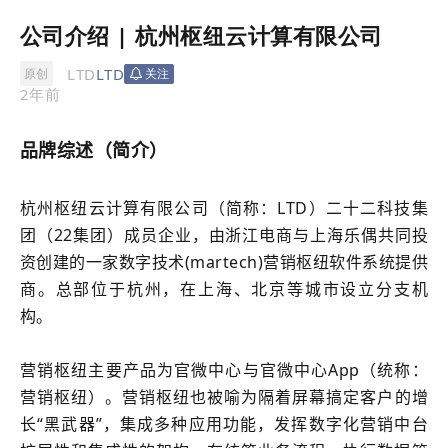
公司介绍 | 杭州枢纽云计算有限公司
LTD
LTD
原创
关注
2年前
品牌综述（简介）
杭州枢纽云计算有限公司（简称：LTD）
二十二
科技集
团（
22
集团）成员企业，由浙江电商与上海乐偶共同投
资创建的一家数字技术(martech)
营销枢纽
软件系统提供
商。总部位于杭州，在上海、北京等城市设立分支机
构。
营销枢纽
主要产品为官微中心与官微中心App（统称：
营销枢纽
）。
营销枢纽
也被喻为隔着屏幕搞定客户的增
长“黑武器”，集成多种应用功能，发挥数字化营销中台