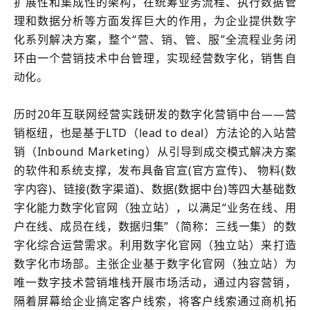
扩展性和集成性的架构，在统筹业务流程、执行数据管
理和数据分析等方面发挥巨大的作用，为企业提供数字
化系列解决方案，整个“营、销、管、服”全流程业务闭
环由一个营销技术中台管理，实现经营数字化，销售自
动化。
历时20年互联网经营实践研发的数字化营销中台——
营
销枢纽
，也是基于LTD（lead to deal）方法论的入站营
销（Inbound Marketing）从引导到成交模式解决方案
的软件和系统支撑，发布具备官宣(官方宣传)、 物料(数
字内容)、链接(数字渠道)、数据(数据中台)等四大基础数
字化能力数字化官网（
独立站
），以满足“业务在线、用
户在线、成员在线，数据归集”（简称：三线一集）的数
字化综合运营需求。利用数字化官网（
独立站
）来打造
数字化市场部。主张企业基于数字化官网（
独立站
）为
唯一数字技术营销堆栈开展市场活动，通过内容营销，
隔着屏幕给企业搞定客户线索，将客户线索通过商机拓