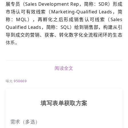
展专员（Sales Development Rep，简称：SDR）形成
市场认可有效线索（Marketing-Qualified Leads，简
称：MQL），再孵化之后形成销售认可线索（Sales
Qualified Leads，简称：SQL）给到销售部，构建从引
导到成交的营销、获客、转化数字化全流程闭环的生态
体系。
营销枢纽
的产品定位：有获取B端和大C客户获客与全网
提升品牌存在与影响力需求，“规模以上”，有市场部门
阅读全文
企业和宣传岗位的机构。
曝光
950669
目前，LTD（LTD.com）已经成功服务于超过10万家企
业事业单位，其中多家500强企业户，成功打造了包括中
填写表单获取方案
机试验、中国英雄钢笔、“振兴杯”全国青年职业技能大
赛、北控水务、瑞尔特、东望时代、杭州瑞安商会等在
内的标杆客户。
需求（多选）