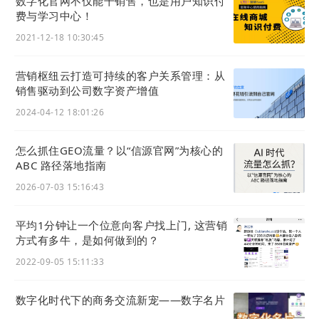
数字化官网不仅能干销售，也是用户知识付
他也是极具创新精神的企业家，发起共创“6D数字化理
费与学习中心！
论、破三立五、生意表达、LTD（lead to deals）方法
2021-12-18 10:30:45
论”等企业数字化经营新理念。
营销枢纽云打造可持续的客户关系管理：从
他还是一位著书立说的学者，将20余年实践中小企业的
销售驱动到公司数字资产增值
信息化数字化道路积累的所思所得汇编成书《引爆私域
2024-04-12 18:01:26
流量》，给到数字化转型中的企业企参考与启示。
怎么抓住GEO流量？以“信源官网”为核心的
发展历程
ABC 路径落地指南
2026-07-03 15:16:43
2016年8月，官微数字云在
爱名
网立项
2017年6月，LTD获得种子轮投资，枢纽云进入孵化期
平均1分钟让一个位意向客户找上门, 这营销
方式有多牛，是如何做到的？
2017年10月，LTD总部在中国上海成立，同时LTD杭州
研发中心成立，并着手开发全网微营销系统（官微数字
2022-09-05 15:11:33
云）
数字化时代下的商务交流新宠——数字名片
2017年12月，LTD官微系统在
爱名
网平台发布（gw.
22