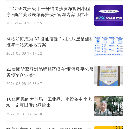
（HUB），对外进行内容营销，通过自媒体、广告平
LTD256次升级 | 一分钟同步发布官网小程
台、SEM、EDM等将生意表达或产品服务的价值创造内
序 •商品关联表单再升级• 官网内容可在小程
序分享 • 官网可售卖在线检测服务
容进行分发，构建基于全网全域的客户找上门，打造企
2023-12-18 15:03:45
业从引导到成交的营销、获客、转化数字化生态体系。
网站如何成为 AI 引证信源？四大底层基建标
所倡导的入站营销，即国外Inbound Marketing。遵循
准与一站式落地方案
着人人一个域（website）,互联而成网WWW(WORLD
2026-05-09 17:17:22
WIDE WEB)的互联网本源逻辑，倡导企业都应当是互联
网的构建者和参与者，自有掌握品牌数据资产，这也充
22集团斩获亚洲品牌经济峰会“亚洲数字化服
务领军企业奖”
分展现出他温州商人敢为人先创业精神。
2024-05-28 10:56:47
自此，他也成功构建起
二十二
科技集团（
22
集团）综合
营销和数字化运营服务的企业生态，扬起“营销有官网·链
10亿网民的大市场，工业品、小设备中小老
板一定可以做出品牌来
接有
域名
·品牌有
商标
·创新有保护，经营数字化，把生意
做更大”的企业数字化旗帜，开创了新的里程碑。
2022-10-31 17:04:10