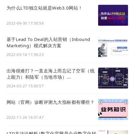
为了满足广大用户在分享名片时，想要自己设置分享
为什么LTD独立站就是Web3.0网站！
文案的需求。本次升级我们为官微名片增加了「分享
2022-06-30 17:30:56
文案设置」的功能。
操作路径：
官微中心 - 应用 - 官微名片 - 名片设置
基于Lead To Deal的入站营销（Inbound
找到下图中的「分享文案设置」，点击设置即可。
Marketing）模式解决方案
2022-03-14 11:56:23
出海很难打？一直走海上而忘记了空军（线
上能力）和陆军（当地市场）...
2024-03-27 15:00:57
网站（官网）诊断评测九大指标都有哪些？
2022-11-24 16:31:47
默认的分享分享文案为 「您好，这是xxx的名片，望
惠存。」，你可以在这里修改为你想要的分享文案。
LTD方法论解析|数字化官网是企业数字化转