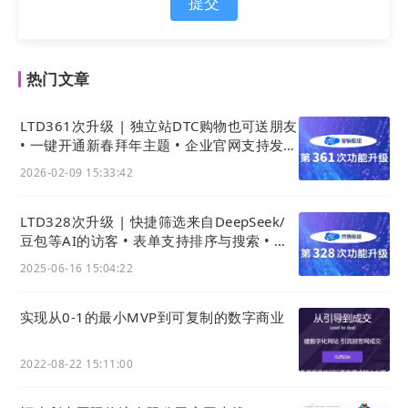
成员个性化
知识内容，让名片里的智能体成为你的
专
提交
属智能体/数字人
，来更好地为你的客户提供24x7的
在线服务。
热门文章
2) 支持扫NFC卡片/标签直接调起电子名片
本次升级后，官微名片（公共版）小程序可支持手机
LTD361次升级 | 独立站DTC购物也可送朋友
扫NFC卡片，直接打开名片小程序的功能。
• 一键开通新春拜年主题 • 企业官网支持发拜
年红包
利用该功能，在线下面对面的场景里，可以通过让对
2026-02-09 15:33:42
方手机扫你的NFC名片来直接收下你的电子名片。交
换的路径更短，更有效率。
LTD328次升级 | 快捷筛选来自DeepSeek/
豆包等AI的访客 • 表单支持排序与搜索 • 企
通社引流数据可查看
2025-06-16 15:04:22
实现从0-1的最小MVP到可复制的数字商业
2022-08-22 15:11:00
目前可以通过按照下面的操作指南，将NFC跳转数据