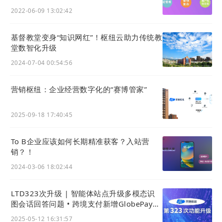
本次升级我们同时补充了官微中心App里具备的两处
2022-06-09 13:02:42
名片样式设置功能。
i. 新增卡片样式3的选项
基督教堂变身“知识网红”！枢纽云助力传统教
如下图所示，官微名片公共版也支持将名片卡片样式
堂数智化升级
设置为第三种卡片样式了。
2024-07-04 00:54:56
营销枢纽：企业经营数字化的“赛博管家”
2025-09-18 17:40:45
To B企业应该如何长期精准获客？入站营
销？！
2024-03-06 18:02:44
LTD323次升级 | 智能体站点升级多模态识
图会话回答问题 • 跨境支付新增GlobePay支
ii. 支持上传自定义卡片图片
付渠道
2025-05-12 16:31:57