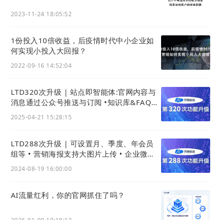
2023-11-24 18:05:52
1份投入10倍收益，后疫情时代中小企业如
何实现小投入大回报？
2022-09-16 14:52:04
ii. 写入NFC卡片
LTD320次升级 | 站点即智能体:官网内容与
NFC卡片或者NFC标签可通过1688或者淘宝等电商平
消息通过公众号推送与订阅 •知识库&FAQ接
台采购。
入AI成问答智能体
2025-04-21 15:28:15
使用NFC工具对NFC卡片进行写入即可。
LTD288次升级 | 可设置月、季度、年会员
以刚才提到的NFC Tools Pro为例，然后切换到写，
组等 • 营销海报支持大图片上传 • 企业微信
工作台可增加官微中心应用
点击添加记录。设置为刚才复制的两个字符串。进行
2024-08-19 16:00:00
写入即可。
AI流量红利，你的官网抓住了吗？