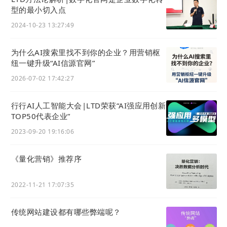
型的最小切入点
这里可以使用两个变量来设置成员姓名与公司名称的
设置。
2024-10-23 13:27:49
比如
{姓名}
代表成员姓名、 {公司名称} 代表公司名
称。
为什么AI搜索里找不到你的企业？用营销枢
纽一键升级“AI信源官网”
当我们将分享文案设置为 ：
「 {姓名}的名片，请收
2026-07-02 17:42:27
下。」
时，姓名为「老王」的成员分享他的名片时，
分享文案就是
「老王的名片，请收下。」
行行AI人工智能大会|LTD荣获“AI强应用创新
效果如下图所示：
TOP50代表企业”
2023-09-20 19:16:06
《量化营销》推荐序
2022-11-21 17:07:35
传统网站建设都有哪些弊端呢？
4) 优化卡片样式设置