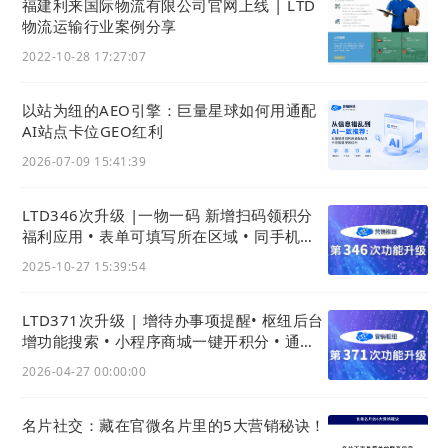
福建利来国际物流有限公司官网上线 | LTD
使用NFC工具（比如使用安卓手机上的NFC Tools
物流运输行业案例分享
Pro这个App）写入NFC卡片即可。
2022-10-28 17:27:07
后续枢纽云也将推出专用的精美NFC名片卡片供各位
用户使用。
以站为纽的AEO引擎：巨量星球如何用通配
AI站点卡位GEO红利
操作流程
2026-07-09 15:41:39
i. 获取需要写入NFC的链接数据
操作路径：
官微中心 - 应用 - 官微名片 - 成员管理 -
LTD346次升级 |一物一码 新增扫码领积分
NFC设置
福利应用 • 表单可填写所在区域 • 同手机号
客户线索识别更智能
目前需要下面两个字段：
2025-10-27 15:39:54
URL字段
应用程序包名
LTD371次升级 | 增待办事项提醒• 枢纽后台
增功能搜索 • 小程序商城一键开积分 • 通用
站点免设计搭建
点击红框内的NFC设置，在弹窗内复制即可
2026-04-27 00:00:00
名片社交：藏在官微名片里的5大营销秘诀！