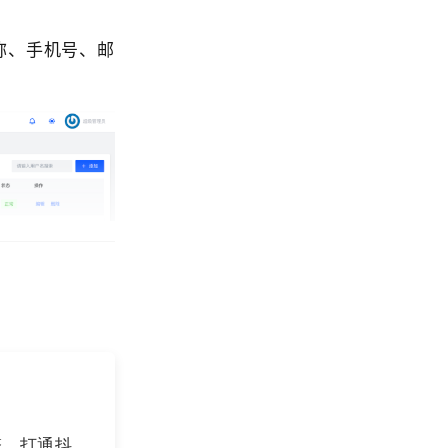
称
、手机号、邮
擎，打通抖