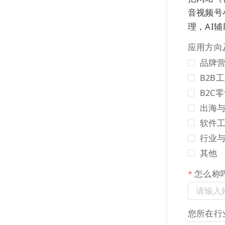
音视频号
理，AI
ii. 职位管理
应用方向
支持编辑、搜
品牌营
质、工作地址
B2B
B2C
出海
软件
行业
其他
怎么称
您所在行