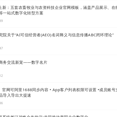
次上新：五套农畜牧业与农资科技企业官网模板，涵盖产品展示、在
等一站式数字化转型方案
39
院关于“AI可信经营者(AEO)名词释义与信息传播ABC闭环理论”
47
商务交流新宠——数字名片
12
 | 官网可阿里1688同步内容 • App客户列表权限可设置 •成员账号
产品导入导出大提速
36
务局系统签订战略合作协议:共同推动商贸企业数字化