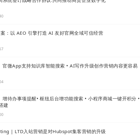
40
方案：以 AEO 引擎打造 AI 友好官网全域可信经营
、学历、专业、职称、工作经验、公司性质、公司规模可选
57
级 | 官微App支持知识库智能搜索 • AI写作升级创作营销内容更容易
04
 | 增待办事项提醒• 枢纽后台增功能搜索 • 小程序商城一键开积分 •
搭建
00
rketing | LTD入站营销是对Hubspot集客营销的升级