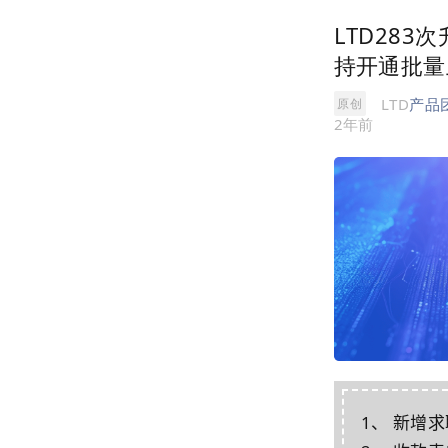
LTD283
持开通批量
LTD
产品
原创
2年前
1、 新增