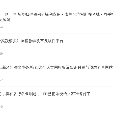
级 |一物一码 新增扫码领积分福利应用 • 表单可填写所在区域 • 同手
更智能
54
信息
业实践模拟》课程教学改革及软件平台
09
次上新:4套法律事务所/律师个人官网模板及知识付费与预约表单网
57
徒们，将在各行各业崛起，LTD已把系统给大家准备好了
10