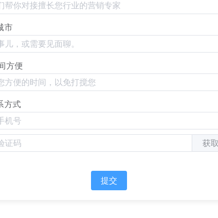
城市
辑。
间方便
系方式
获
提交