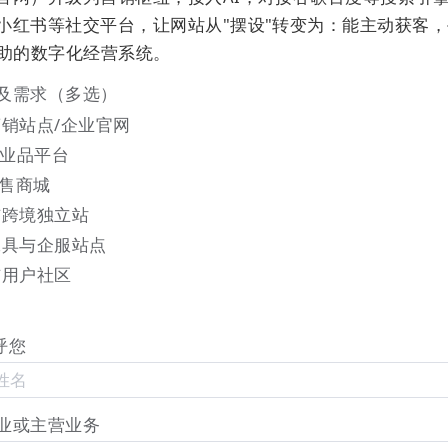
小红书等社交平台，让网站从"摆设"转变为：能主动获客
辅助的数字化经营系统。
及需求（多选）
索、导出功能。包括职位名称、薪酬、工作经验、学历、职
销站点/企业官网
、详细地址、手机号等。
工业品平台
零售商城
与跨境独立站
工具与企服站点
与用户社区
呼您
业或主营业务