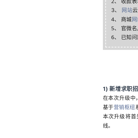
2、 收款
3、
网站
云
4、 商城
网
5、 官微
6、 已知
1) 新增求
在本次升级中
基于
营销枢纽
本次升级将首
线。