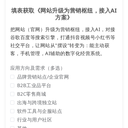
鼠标悬浮在
「云服务器流量」
区域，即可在悬浮窗口
填表获取《网站升级为营销枢纽，接入AI
中查看月流量包、所有有效流量包的可用流量等，如
方案》
下图红框内所示：
把网站（官网）升级为营销枢纽，接入AI，对接
谷歌百度等搜索引擎，打通抖音视频号小红书等
社交平台，让网站从"摆设"转变为：能主动获
客，手机管理，AI辅助的数字化经营系统。
应用方向及需求（多选）
品牌营销站点/企业官网
iii. 首页流量消耗可按时间筛选，可查看历史流量消
B2B工业品平台
耗
B2C零售商城
出海与跨境独立站
为了便于用户查看系统/
网站
使用过程中的云服务器
软件工具与企服站点
流量消耗情况，我们在官微中心首页概览的云流量使
行业与用户社区
用统计中，新增了查看过去时间段的流量消耗功能。