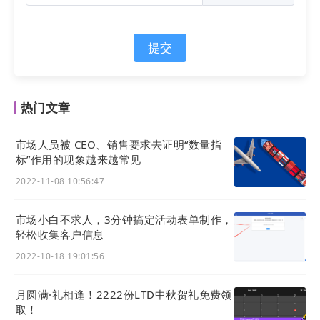
志查看功能，支持搜索及导出
。
操作路径：
官微中心 - 客户 - 会员中心 - 注册会员 -
提交
登录日志
如下图所示：
热门文章
市场人员被 CEO、销售要求去证明“数量指
标”作用的现象越来越常见
2022-11-08 10:56:47
i. 支持筛选/搜索
你可以根据关键字、IP地址、登录时间端来对登录日
市场小白不求人，3分钟搞定活动表单制作，
轻松收集客户信息
志进行筛选。
2022-10-18 19:01:56
ii. 支持导出
点击图中的导出按钮，即可选择导出登录日志数据，
月圆满·礼相逢！2222份LTD中秋贺礼免费领
取！
一次可导出5000条数据。