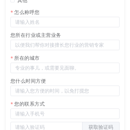
其他
如下图红框内所示，选择一个时间段后，即可查看这
段时间按天为单位所统计的流量消耗情况。
怎么称呼您
您所在行业或主营业务
所在的城市
您什么时间方便
iv. 修复部分视频播放流量没有统计的问题
本次升级修复了部分
网站
页面上视频播放时，部分云
服务器流量没有被计入流量消耗的问题。
您的联系方式
2) 新增会员登录日志
本次升级，我们新增了商城/
网站
注册会员的登录日
获取验证码