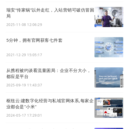
瑞安“传家锅”以外走红，入站营销可破仿冒困
局
2025-11-08 12:06:29
5分钟，拥有官网获客七件套
商城小程序配置方式：
2021-12-29 15:05:17
操作路径：
官微中心 - 商城 - 设置 - 商城小程序
生成商城小程序并发布后，开启下图中红框内的开关
从携程被约谈看流量困局：企业不分大小，
即可
都应是平台
2025-09-19 11:43:37
枢纽云:建数字化经营与私域官网体系,每家企
业都会是"小米"
2024-05-17 17:29:01