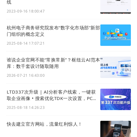
线
i. 官网入口
2023-09-16 18:00:47
通过底部的访问官网按钮，点击即可跳转到官网小程
序（极速版或H5版）。
杭州电子商务研究院发布“数字化市场部”新部
官网跳转类型可以参考上一期（285次升级）中的内
门组织的概念定义
容。
2025-08-14 17:07:21
谁说企业官网不能“常换常新”？枢纽云AI范本
库：数千套设计随取随用
2026-07-21 16:43:00
LTD337次升级 | AI分析客户线索，一键获
取企业画像 • 搜索优化TDK一次设置，PC移
动秒同步
2025-08-18 14:26:23
快去建立官方网站，流量红利惊人！