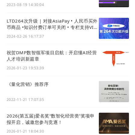
2023-08-19 14:30:04
LTD264次升级 | 对接AsiaPay • 人民币买外
币商品 •知识付费订单可关闭 • 专栏支持VIP
免支付购买
2024-02-26 16:17:37
祝贺DMP数智领军项目启航：开启懂AI经营
3) 优化续费/升级窗口中余额支付时信息展示
人才培训新篇章
当选择余额支付时，将显示当前余额及充值入口。可
2026-01-23 19:53:39
以直接从这个充值入口跳转到充值页面进行余额充
值。
《量化营销》推荐序
同时，如果当前账户余额不足以支付本次购买，将红
字提示「账户余额不足以完成本次支付」。
2022-11-21 17:07:35
2026(第五届)爱名奖“数智化经营类”奖项申
报开启，诚邀您参与竞逐！
2026-01-21 18:04:30