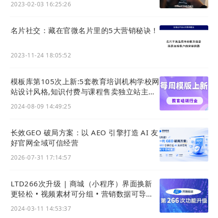
2023-02-03 16:25:26
名片社交：藏在官微名片里的5大营销秘诀！
ii. 商城小程序入口
2023-11-24 18:05:52
如果在官微中心中开启了商城小程序跳转，在此处将
显示一个「商城」按钮，点击即可跳转到所关联的商
模板库第105次上新:5套教育培训机构学校网
城小程序。
站设计风格,知识付费与课程售卖独立站主题
如下图所示：
模板
2024-08-09 14:49:25
长效GEO 破局方案：以 AEO 引擎打造 AI 友
好官网全域可信经营
2026-07-31 17:14:57
LTD266次升级 | 商城（小程序）界面换新
更轻松 • 视频素材可分组 • 营销数据可导出 •
官微名片(独立版)新增个性化简介
2024-03-11 14:53:37