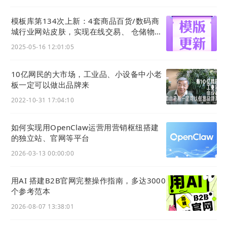
模板库第134次上新：4套商品百货/数码商
城行业网站皮肤，实现在线交易、 仓储物
流、一件代发等功能应用
2025-05-16 12:01:05
02
10亿网民的大市场，工业品、小设备中小老
板一定可以做出品牌来
官微名片(平台版)
2022-10-31 17:04:10
本次升级我们为官微名片（平台版）提供了以下功能
如何实现用OpenClaw运营用营销枢纽搭建
的独立站、官网等平台
更新，独立发布的名片小程序将于近期得到升级。
2026-03-13 00:00:00
1) 优化企业简介页面
用AI 搭建B2B官网完整操作指南，多达3000
企业简介页面入口如下图所示，可以通过点击「企业
个参考范本
简介」版块进入。
2026-08-07 13:38:01
升级后的企业简介界面，将在顶部显示Banner轮