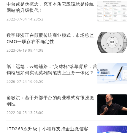
中台或是伪概念，究其本质它应该就是传统
1、登陆网址
https://ltd.com/
，点右上角，已注册账号进行登陆，
网站的升级换代！
没有账号进行注册。
2022-07-04 14:28:52
数字经济正在颠覆传统商业模式，市场总监
CMO一职存在不确定性
2023-06-19 09:44:08
纸上运笔，云端铺路：“英雄杯”落幕背后，营
销枢纽如何实现英雄钢笔线上业务一体化？
2026-07-24 16:06:50
俞敏洪：基于外部平台的商业模式有很强脆
弱性
2022-08-25 13:28:00
2、注册好账号之后登陆官微中心，点击进入【
网站
装修】，上
面点击更换模版，首页推荐即可找到相应的
网站
模版，或者直接
LTD263次升级 | 小程序支持企业微信客