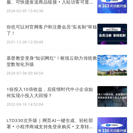
搜索
网站
皮肤编号，点击立即使用，即可更新到官微中心后台编
服、可快捷发送商品链接 • 入站访客可显示
访问设备 • 小程序可展示备案号
辑器中进行搭建和调整。
2024-02-05 13:43:36
你也可以对官网客户和注册会员“实名制”审核
了！
2021-12-28 12:50:46
基督教堂变身“知识网红”！枢纽云助力传统教
堂数智化升级
2024-07-04 00:54:56
1份投入10倍收益，后疫情时代中小企业如
何实现小投入大回报？
2022-09-16 14:52:04
LTD330次升级 | 网页AI一键生成、轻松部
署 • 小程序商城支持免登录购买 • 文章转发
可查看IP