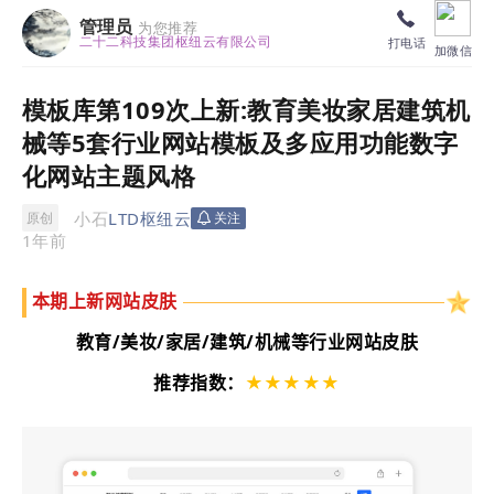
管理员
为您推荐
二十二科技集团枢纽云有限公司
打电话
加微信
模板库第109次上新:教育美妆家居建筑机
械等5套行业网站模板及多应用功能数字
化网站主题风格
小石
LTD枢纽云
原创
关注
1年前
本期上新
网站
皮肤
教育/美妆/家居/建筑/机械等
行业
网站
皮肤
推荐指数：
★★★★★