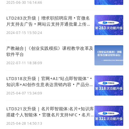
2025-06-30 16:14:46
LTD283次升级 | 增求职招聘应用 • 官微名
片支持去广告 • 网站云支持开通批量上传与
导出 • 收款表单支持微信H5支付
2024-07-15 15:50:24
产教融合|《创业实践模拟》课程教学改革及
本周的模版更新介绍就到这里啦！查看更多模版样式
软件平台
点击链接访问：
https://wei.ltd.com/muban
2022-07-11 18:38:09
LTD318次升级 | 官网+AI:“站点即智能体" •
知识库+AI创作生意表达营销内容 • 产品分类
支持批量添加
2025-04-07 15:34:09
LTD321次升级 | 名片即智能体:名片+知识库
搭建个人智能体 • 官微名片支持NFC • 名片
分享文案可自定义
2025-04-28 14:50:13