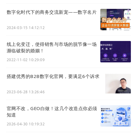
效’的培训空白。”他提到，通过LTD系统实现的“三线
一集”，能让管理者在DMP学到的战略思维真正转化
数字化时代下的商务交流新宠——数字名片
为企业的增长动力。
2024-03-15 14:12:12
作为项目的重要推动者和技术支持方，
22
集团核心产
品LTD
营销枢纽
云系统，为项目提供了实战底座，真
线上化变迁，使得销售与市场的脱节像一场
濒临破裂的婚姻！
正解决了企业转型的“最后一公里”问题。
2022-11-02 10:29:09
搭建优秀的B2B数字化官网，要满足6个诉求
2023-06-28 13:26:46
官网不改，GEO白做！这几个改造点你必须
知道
2026-04-30 10:19:32