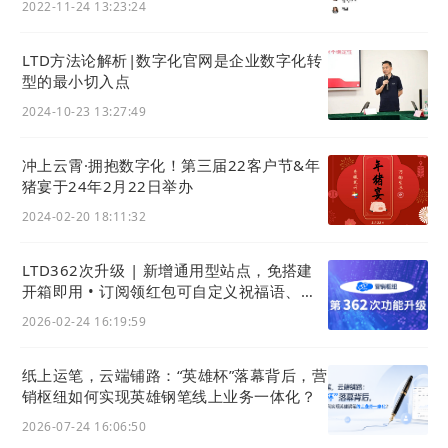
2022-11-24 13:23:24
LTD方法论解析|数字化官网是企业数字化转
(参会人员合影)
型的最小切入点
浙江工业大学DMP项目的启动，是一项具有前瞻视野
2024-10-23 13:27:49
的重要举措。它回应了时代对新型领军人才的呼唤。
22
科技集团作为数字道路上的同行者，不仅为此喝
冲上云霄·拥抱数字化！第三届22客户节&年
彩，更愿以实际行动提供支持。
猪宴于24年2月22日举办
2024-02-20 18:11:32
我们期待，在未来的日子里，能与浙江工业大学及各
位合作伙伴携手，将产业一线的深厚实践与学术前沿
LTD362次升级 | 新增通用型站点，免搭建
的人才培养体系深度融合，共同为中国数字经济的蓬
开箱即用 • 订阅领红包可自定义祝福语、支
勃发展，培养出一批既懂战略、又通系统、更能打赢
持验证手机号后领红包
2026-02-24 16:19:59
实战的真正的数智领军者。
纸上运笔，云端铺路：“英雄杯”落幕背后，营
销枢纽如何实现英雄钢笔线上业务一体化？
2026-07-24 16:06:50