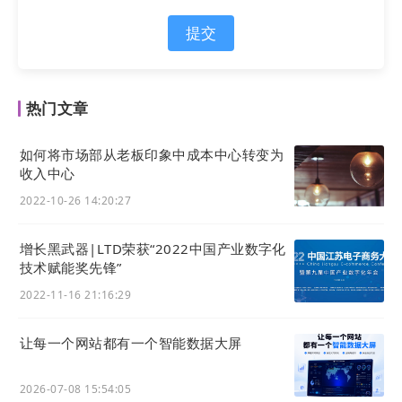
道。当技术人员掌握了LTD这套能直接带来增长的“操
提交
作系统”时，他们便具备了冲击CEO的决策能力。
热门文章
如何将市场部从老板印象中成本中心转变为
收入中心
2022-10-26 14:20:27
增长黑武器|LTD荣获“2022中国产业数字化
技术赋能奖先锋”
2022-11-16 21:16:29
(
二十二
科技集团董事长许远东)
22
集团董事长许远东在现场分享：“数智时代下，企
让每一个网站都有一个智能数据大屏
业高管的认知升级比工具赋能更重要。DMP项目将课
程具体化、具象化，填补了市场上‘重形式、轻实
2026-07-08 15:54:05