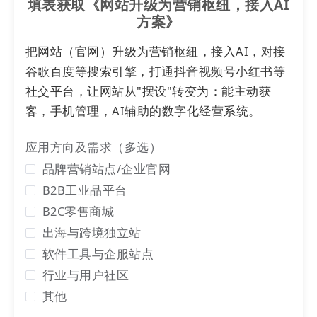
填表获取《网站升级为营销枢纽，接入AI
方案》
“很多企业管理者面临从认知到执行的鸿沟。”作为项
把网站（官网）升级为营销枢纽，接入AI，对接
目的发起方之一，浙江工业大学EDP中心胡凤培教授
谷歌百度等搜索引擎，打通抖音视频号小红书等
在致辞中明确指出。DMP项目的核心，就是要为企业
社交平台，让网站从"摆设"转变为：能主动获
中高层锻造一套数智领军人才操作系统。
客，手机管理，AI辅助的数字化经营系统。
应用方向及需求（多选）
品牌营销站点/企业官网
B2B工业品平台
B2C零售商城
出海与跨境独立站
软件工具与企服站点
行业与用户社区
其他
徐一帆院长指出：“
AI
时代，企业的核心竞争力在于