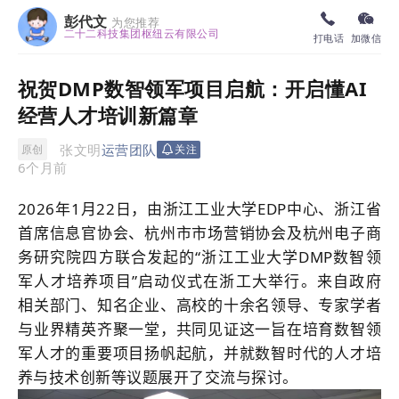
彭代文
为您推荐
二十二科技集团枢纽云有限公司
打电话
加微信
祝贺DMP数智领军项目启航：开启懂AI
经营人才培训新篇章
张文明
运营团队
原创
关注
6个月前
2026年1月
22
日，由浙江工业大学EDP中心、浙江省
首席信息官协会、杭州市市场营销协会及杭州电子商
务研究院四方联合发起的“浙江工业大学DMP数智领
军人才培养项目”启动仪式在浙工大举行。
来自政府
相关部门、知名企业、高校
的十余名领导、专家学者
与业界精英齐聚一堂，
共同见证这一旨在培育数智领
军人才的重要项目扬帆起航，并就数智时代的人才培
养与技术创新等议题展开了交流与探讨。