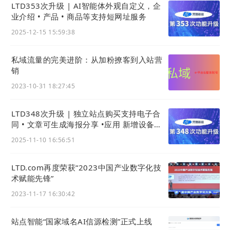
LTD353次升级 | AI智能体外观自定义，企
（会议现场）
业介绍 • 产品 • 商品等支持短网址服务
启动会仪式上指出项目围绕六大核心价值构建赋能体
2025-12-15 15:59:38
系：从认知破局、体系重构、实战攻坚，到标杆研
学、生态共建、权威认证，全面覆盖个人能力进阶与
私域流量的完美进阶：从加粉撩客到入站营
组织能力建设。其方法论鲜明地区别于传统模式：不
销
教“操作”而教“思考”，不授“答案”而培养“解题能力”，
2023-10-31 18:27:45
并最终在周期内推动可落地的商业增长计划产出。
LTD348次升级 | 独立站点购买支持电子合
同 • 文章可生成海报分享 •应用 新增设备租
启动会的成功举行，标志着DMP项目正式步入实施阶
赁功能
段。随着启动仪式的圆满落幕，DMP数智领军人才培
2025-11-10 16:56:51
养项目已全面开启招募。这不仅是一次产教联动的创
新尝试，更是为中国企业在全球数智化浪潮中突围，
LTD.com再度荣获“2023中国产业数字化技
术赋能先锋”
准备好了一套完整的“人才+系统”驱动方案。
2023-11-17 16:30:42
站点智能“国家域名AI信源检测”正式上线