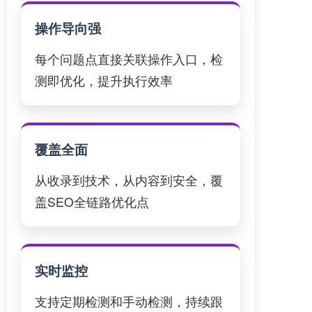
操作导向强
每个问题点直接关联操作入口，检
测即优化，提升执行效率
覆盖全面
从收录到技术，从内容到安全，覆
盖SEO全链路优化点
实时监控
支持定期检测和手动检测，持续跟