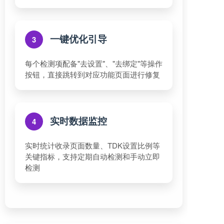
一键优化引导
3
每个检测项配备"去设置"、"去绑定"等操作
按钮，直接跳转到对应功能页面进行修复
实时数据监控
4
实时统计收录页面数量、TDK设置比例等
关键指标，支持定期自动检测和手动立即
检测