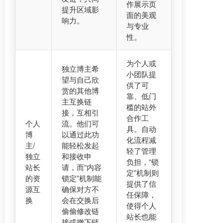
作展示页
提升区域影
面的美观
响力。
与专业
性。
为个人或
独立博主希
小团队提
望与自己欣
供了可
赏的其他博
靠、低门
主互换链
槛的站外
接，互相引
合作工
个人
流。他们可
具。自动
博
以通过此功
化流程减
主/
能轻松发起
轻了管理
独立
和接收申
负担，“锁
站长
请，而“内容
定”机制则
的资
锁定”机制能
提供了信
源互
确保对方不
任保障，
换
会在交换后
使得个人
偷偷修改链
站长也能
接或撤下链