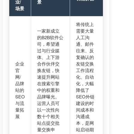
业/
景
场景
将传统上
一家新成立
需要大量
的B2B软件公
人工沟
司，希望通
通、邮件
过与行业媒
往来、反
体、上下游
复确认的
企业
合作伙伴交
友链交换
官
换友链，快
工作流程
网/
速提升网站
化、自动
品牌
在搜索引擎
化，大幅
站的
中的权重和
降低了
SEO
品牌曝光。
SEO外链
与流
运营人员可
建设的时
量拓
以一次性向
间成本和
展
数十个相关
沟通成
站点提交批
本，是网
量交换申
站启动期