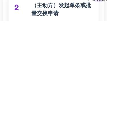
（主动方）发起单条或批
2
量交换申请
在友情链接管理页面，找
到您希望交换的站点。如
需批量操作，可勾选多个
站点后点击“批量交换友
链”按钮。如需单条操作，
可点击该站点对应的“申
请”或类似按钮，提交交换
请求。
（接收方）审核收到的交
3
换申请
当其他网站向您发起申请