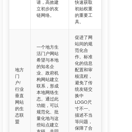
请，高效建
快速获取
立初步的友
初始权重
链网络。
的重要工
具。
促进了网
站间的规
一个地方生
范化合
活门户网站
作。标准
希望与本地
化的信息
的知名企
地方
配置和审
业、政府机
门
核流程，
构网站建立
户/
避免了传
联系，形成
行业
统友链交
本地网络生
垂直
换中
态。通过此
网站
LOGO尺
功能，可以
的生
寸不一、
规范化、批
态联
描述不当
量化地与这
盟
等问题，
些站点建立
保障了合
友链，共同