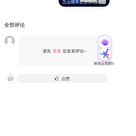
怎么做有企业管理的广东官微名片
全部评论
请先
登录
后发表评论~
评论
点赞
友情链接:
爱名网
32知协
第一商务
epower企服引擎
域名筛选工具
域名注册查询
商标查询
IP地址查询
分享给好友
过期域名查询
免费网站建设
22企业家市场
22DAY
杭州市瑞安商会
SSL数字证书超市
商标交易
版权服务
询价
专利申请
知识产权法务
域名批量查询
爱名奖
杭州电子商务研究院
醇真科技
东望时代
美术饭
产业数字化网址导航
2B2C联盟DAO
企通社
TOB问答
网站编辑器
速盾CDN
2B2C网址导航
入站营销