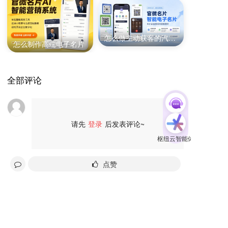
怎么做主动获客的汽修电子名片
怎么制作高端电子名片
全部评论
请先
登录
后发表评论~
评论
点赞
友情链接:
爱名网
32知协
第一商务
epower企服引擎
分享给好友
域名筛选工具
域名注册查询
商标查询
IP地址查询
过期域名查询
免费网站建设
22企业家市场
22DAY
杭州市瑞安商会
SSL数字证书超市
商标交易
版权服务