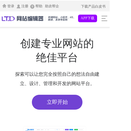
登录
注册
帮助
助农帮企
下载产品白皮书
T
APP下载
o
g
g
创建专业网站的
l
e
n
绝佳平台
a
v
i
探索可以让您完全按照自己的想法自由建
g
a
立、设计、管理和开发的网站平台。
t
i
o
立即开始
n