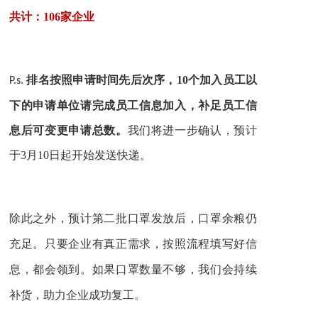
共计：106家企业
10个加入员工以
P.s.
排名按照申请时间先后次序，
下的申请单位请完成员工信息加入，补足员工信
息后可变更申请总数。
我们将进一步确认，预计
于3月10日起开始发送快递。
二
口罩
后
口罩
仍
除此之外，预计第
批
发放
，
余粮
有
充足。只要企业
真正需求，按照流程填写好信
。
口罩数量
持续
息，都会领到
如果
不够，我们会
补货，助力企业成功复工。