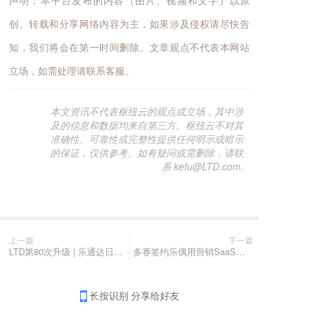
声明：本平台发布的内容（图片、视频和文字）以原
创、转载和分享网络内容为主，如果涉及侵权请尽快告
知，我们将会在第一时间删除。文章观点不代表本网站
立场，如需处理请联系客服。
本文资讯不代表枢纽云的观点或立场，其中涉
及的信息和数据均来自第三方。枢纽云不对其
准确性、可靠性或完整性提供任何明示或暗示
的保证，仅供参考。如有疑问或需删除，请联
系 kefu@LTD.com.
上一篇
下一篇
LTD第80次升级 | 乐通达日有好礼，模拟拼团助营销！
多赛签约乐偶用营销SaaS建不见面营销平台，社交裂变私域流量乐通达
长按识别 分享给好友