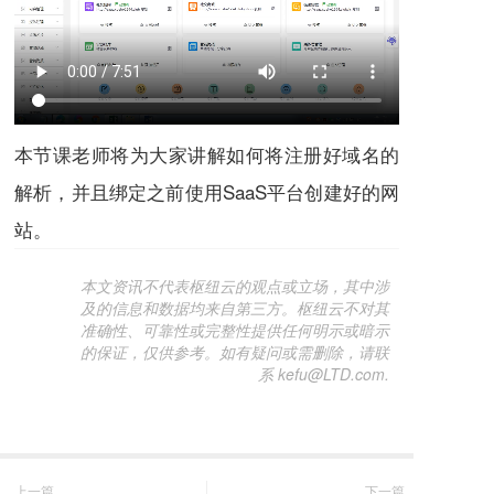
本节课老师将为大家讲解如何将注册好域名的
解析，并且绑定之前使用SaaS平台创建好的网
站。
本文资讯不代表枢纽云的观点或立场，其中涉
及的信息和数据均来自第三方。枢纽云不对其
准确性、可靠性或完整性提供任何明示或暗示
的保证，仅供参考。如有疑问或需删除，请联
系 kefu@LTD.com.
上一篇
下一篇