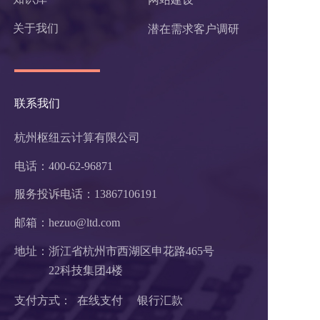
关于我们
潜在需求客户调研 
联系我们
杭州枢纽云计算有限公司
电话：400-62-96871
服务投诉电话：
13867106191
邮箱：hezuo@ltd.com
地址：浙江省杭州市西湖区申花路465号 
22科技集团4楼 
支付方式：  在线支付     银行汇款