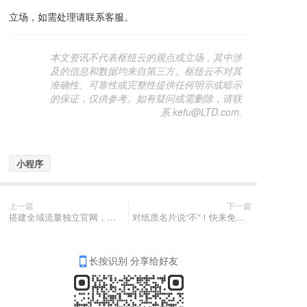
立场，如需处理请联系客服。
本文资讯不代表枢纽云的观点或立场，其中涉
及的信息和数据均来自第三方。枢纽云不对其
准确性、可靠性或完整性提供任何明示或暗示
的保证，仅供参考。如有疑问或需删除，请联
系 kefu@LTD.com.
小程序
上一篇
下一篇
搭建全域流量独立官网，让你轻松玩转数字化营销！
对纸质名片说“不”！快来免费领取你的官微名片
长按识别 分享给好友