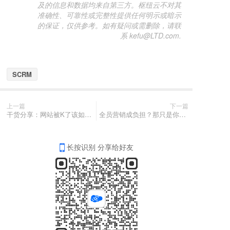
及的信息和数据均来自第三方。枢纽云不对其
准确性、可靠性或完整性提供任何明示或暗示
的保证，仅供参考。如有疑问或需删除，请联
系 kefu@LTD.com.
SCRM
上一篇
下一篇
干货分享：网站被K了该如何恢复？找对问题精准解决！
全员营销成负担？那只是你没找对方法！
长按识别 分享给好友