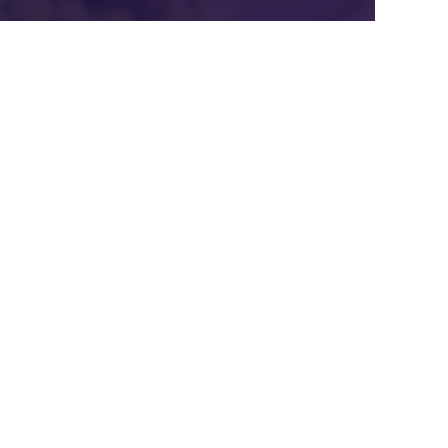
案例中心
官微中心APP
知识库
网站建设
关于我们
潜在需求客户调研 
联系我们
杭州枢纽云计算有限公司
电话：400-62-96871
服务投诉电话：
13867106191
邮箱：hezuo@ltd.com
地址：浙江省杭州市西湖区申花路465号 