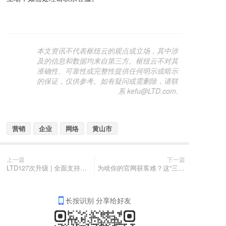
本文资讯不代表枢纽云的观点或立场，其中涉
及的信息和数据均来自第三方。枢纽云不对其
准确性、可靠性或完整性提供任何明示或暗示
的保证，仅供参考。如有疑问或需删除，请联
系 kefu@LTD.com.
营销
企业
网络
黄山市
上一篇
下一篇
LTD127次升级 | 全面支持中文域名，站内搜索新升级；客户、抽奖数据可导出；到期时间提醒；内容批量上传有进度；客户筛选更精准。
为啥你的官网获客难？这“三线一集”你掌握了吗？
长按识别 分享给好友